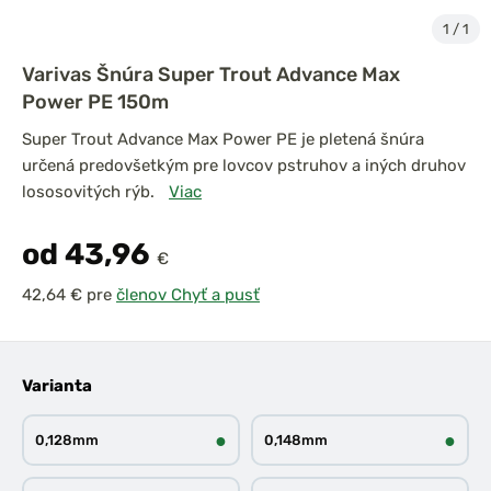
1
/
1
Varivas Šnúra Super Trout Advance Max
Power PE 150m
Super Trout Advance Max Power PE je pletená šnúra
určená predovšetkým pre lovcov pstruhov a iných druhov
lososovitých rýb.
Viac
od 43,96
€
pre
členov Chyť a pusť
Varianta
●
●
0,128mm
0,148mm