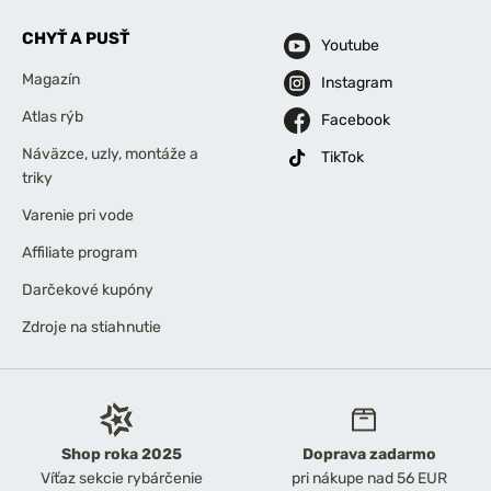
CHYŤ A PUSŤ
Youtube
Magazín
Instagram
Atlas rýb
Facebook
Náväzce, uzly, montáže a
TikTok
triky
Varenie pri vode
Affiliate program
Darčekové kupóny
Zdroje na stiahnutie
Shop roka 2025
Doprava zadarmo
Víťaz sekcie rybárčenie
pri nákupe nad 56 EUR