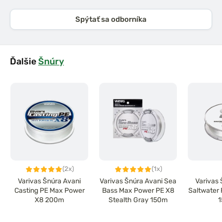
Spýtať sa odborníka
Ďalšie
Šnúry
(2x)
(1x)
Varivas Šnúra Avani
Varivas Šnúra Avani Sea
Varivas 
Casting PE Max Power
Bass Max Power PE X8
Saltwater 
X8 200m
Stealth Gray 150m