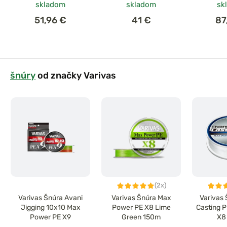
skladom
skladom
sk
51,96 €
41 €
87
šnúry
od značky Varivas
(2x)
Varivas Šnúra Avani
Varivas Šnúra Max
Varivas 
Jigging 10x10 Max
Power PE X8 Lime
Casting 
Power PE X9
Green 150m
X8