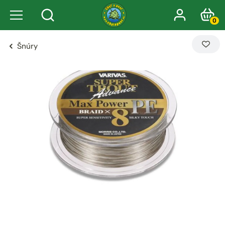
0
Šnúry