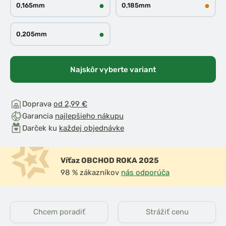
●
●
0,165mm
0,185mm
●
0,205mm
Najskôr vyberte variant
Doprava
od 2,99 €
Garancia
najlepšieho nákupu
Darček ku
každej objednávke
Víťaz OBCHOD ROKA 2025
98 % zákazníkov
nás odporúča
Chcem poradiť
Strážiť cenu