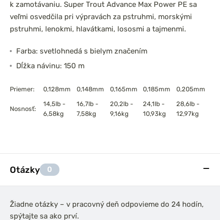
k zamotávaniu. Super Trout Advance Max Power PE sa
veľmi osvedčila pri výpravách za pstruhmi, morskými
pstruhmi, lenokmi, hlavátkami, lososmi a tajmenmi.
Farba: svetlohnedá s bielym značením
Dĺžka návinu: 150 m
Priemer:
0,128mm
0,148mm
0,165mm
0,185mm
0,205mm
14,5lb -
16,7lb -
20,2lb -
24,1lb -
28,6lb -
Nosnosť:
6,58kg
7,58kg
9,16kg
10,93kg
12,97kg
Otázky
0
Žiadne otázky – v pracovný deň odpovieme do 24 hodín,
spýtajte sa ako prví.