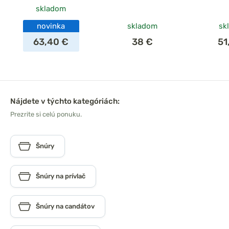
skladom
novinka
skladom
sk
63,40 €
38 €
51
Nájdete v týchto kategóriách:
Prezrite si celú ponuku.
Šnúry
Šnúry na prívlač
Šnúry na candátov