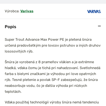
Výrobca:
Varivas
Popis
Super Trout Advance Max Power PE je pletená šnúra
určená predovšetkým pre lovcov pstruhov a iných druhov
lososovitých rýb.
Šnúra je vyrobená z 8 prameňov vlákien a je extrémne
hladká, vďaka čomu je tichá pri nahadzovaní. Svetlohnedá
farba s bielymi značkami je výhodou pri love opatrných
rýb. Tesné pletenie a povlak SP-F zabezpečujú, že šnúra
neabsorbuje vodu, čo je ďalšia výhoda pri nízkych
teplotách.
Vďaka použitej technológii výroby šnúra nemá tendenciu