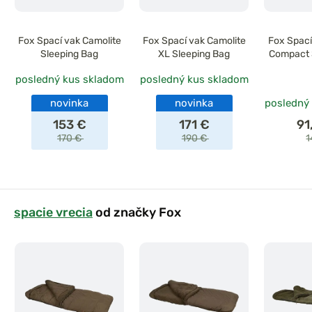
Fox Spací vak Camolite
Fox Spací vak Camolite
Fox Spací
Sleeping Bag
XL Sleeping Bag
Compact 
posledný kus skladom
posledný kus skladom
novinka
novinka
posledný
153 €
171 €
91
170 €
190 €
1
spacie vrecia
od značky Fox