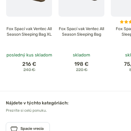
Fox Spací vak Ventec All
Fox Spací vak Ventec All
Fox Spa
Season Sleeping Bag XL
Season Sleeping Bag
Slee
posledný kus skladom
skladom
sk
216 €
198 €
75
240 €
220 €
Nájdete v týchto kategóriách:
Prezrite si celú ponuku.
Spacie vrecia