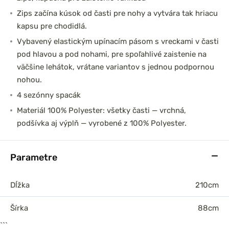
Zips začína kúsok od časti pre nohy a vytvára tak hriacu
kapsu pre chodidlá.
Vybavený elastickým upínacím pásom s vreckami v časti
pod hlavou a pod nohami, pre spoľahlivé zaistenie na
väčšine lehátok, vrátane variantov s jednou podpornou
nohou.
4 sezónny spacák
Materiál 100% Polyester: všetky časti — vrchná,
podšívka aj výplň — vyrobené z 100% Polyester.
Parametre
Dĺžka
210cm
Šírka
88cm
```