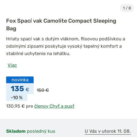
1
/
8
Fox Spací vak Camolite Compact Sleeping
Bag
Hriaty spací vak s dutým vláknom, flisovou podšívkou a
odolnými zipsami poskytuje vysoký tepelný komfort a
stabilné uchytenie na lehátku.
Viac
novinka
135
€
150 €
-10 %
pre
členov Chyť a pusť
Skladom
posledný kus
U Vás v utorok 11. 08.