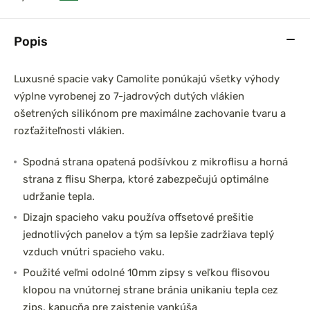
Popis
Luxusné spacie vaky Camolite ponúkajú všetky výhody
výplne vyrobenej zo 7-jadrových dutých vlákien
ošetrených silikónom pre maximálne zachovanie tvaru a
rozťažiteľnosti vlákien.
Spodná strana opatená podšívkou z mikroflisu a horná
strana z flisu Sherpa, ktoré zabezpečujú optimálne
udržanie tepla.
Dizajn spacieho vaku používa offsetové prešitie
jednotlivých panelov a tým sa lepšie zadržiava teplý
vzduch vnútri spacieho vaku.
Použité veľmi odolné 10mm zipsy s veľkou flisovou
klopou na vnútornej strane bránia unikaniu tepla cez
zips, kapucňa pre zaistenie vankúša