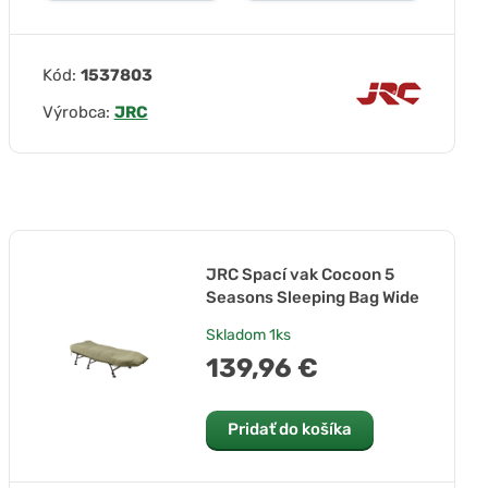
Kód:
1537803
Výrobca:
JRC
JRC Spací vak Cocoon 5
Seasons Sleeping Bag Wide
Skladom
1ks
139,96 €
Pridať do košíka