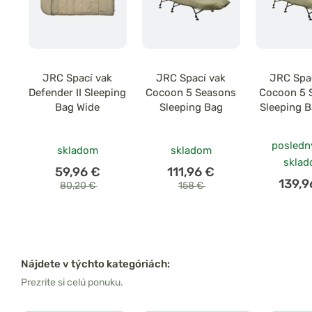
JRC Spací vak
JRC Spací vak
JRC Spa
Defender II Sleeping
Cocoon 5 Seasons
Cocoon 5 
Bag Wide
Sleeping Bag
Sleeping 
posledn
skladom
skladom
skla
59,96 €
111,96 €
139,9
80,20 €
158 €
Nájdete v týchto kategóriách:
Prezrite si celú ponuku.