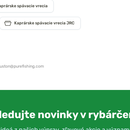
aprárske spávacie vrecia
Kaprárske spávacie vrecia JRC
ouston@purefishing.com
ledujte novinky v rybárče
videá z našich výprav, zľavové akcie a význam