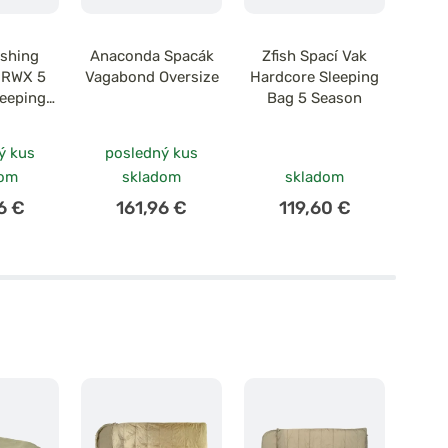
ishing
Anaconda Spacák
Zfish Spací Vak
Gi
k RWX 5
Vagabond Oversize
Hardcore Sleeping
Spací
leeping
Bag 5 Season
Ex
g
Sl
ý kus
posledný kus
dom
skladom
skladom
6 €
161,96 €
119,60 €