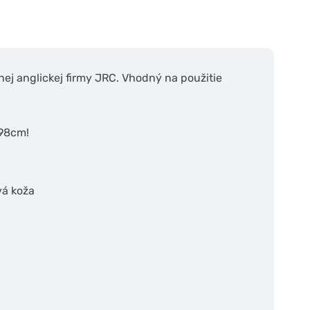
nej anglickej firmy JRC. Vhodný na použitie
 98cm!
vá koža