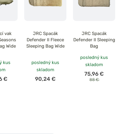
cí vak
JRC Spacák
JRC Spacák
Seasons
Defender II Fleece
Defender II Sleeping
Bag Wide
Sleeping Bag Wide
Bag
posledný kus
ý kus
posledný kus
skladom
dom
skladom
75,96 €
6 €
90,24 €
88 €