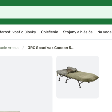
tarostlivosť o úlovky
Oblečenie
Stojany a hlásiče
Na vode
acie vrecia
/
JRC Spací vak Cocoon 5…