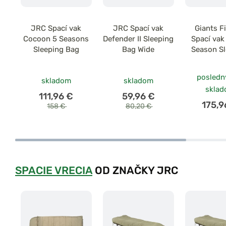
JRC Spací vak
JRC Spací vak
Giants F
Cocoon 5 Seasons
Defender II Sleeping
Spací va
Sleeping Bag
Bag Wide
Season S
Ba
posledn
skladom
skladom
skla
111,96 €
59,96 €
175,9
158 €
80,20 €
SPACIE VRECIA
OD ZNAČKY JRC