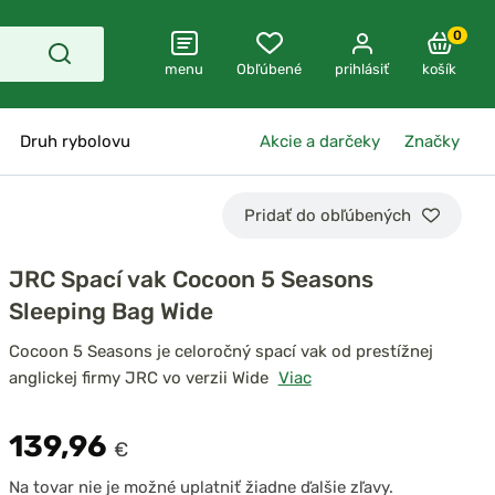
0
menu
Obľúbené
prihlásiť
košík
Druh rybolovu
Akcie a darčeky
Značky
Pridať do obľúbených
JRC Spací vak Cocoon 5 Seasons
Sleeping Bag Wide
Cocoon 5 Seasons je celoročný spací vak od prestížnej
anglickej firmy JRC vo verzii Wide
Viac
139,96
€
Na tovar nie je možné uplatniť žiadne ďalšie zľavy.