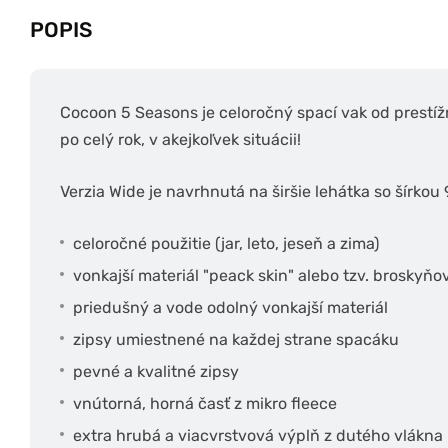
POPIS
Cocoon 5 Seasons je celoročný spací vak od prestíž
po celý rok, v akejkoľvek situácii!
Verzia Wide je navrhnutá na širšie lehátka so šírkou
celoročné použitie (jar, leto, jeseň a zima)
vonkajší materiál "peack skin" alebo tzv. broskyňo
priedušný a vode odolný vonkajší materiál
zipsy umiestnené na každej strane spacáku
pevné a kvalitné zipsy
vnútorná, horná časť z mikro fleece
extra hrubá a viacvrstvová výplň z dutého vlákna