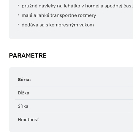
pružné návleky na lehátko v hornej a spodnej čast
malé a ľahké transportné rozmery
dodáva sa s kompresným vakom
PARAMETRE
Séria:
Dĺžka
Šírka
Hmotnosť