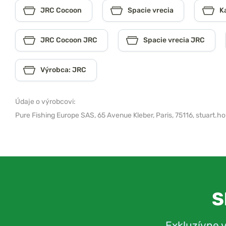
JRC Cocoon
Spacie vrecia
K
JRC Cocoon JRC
Spacie vrecia JRC
Výrobca: JRC
Údaje o výrobcovi:
Pure Fishing Europe SAS,
65 Avenue Kleber, Paris, 75116,
stuart.h
S
Exkluzívne 