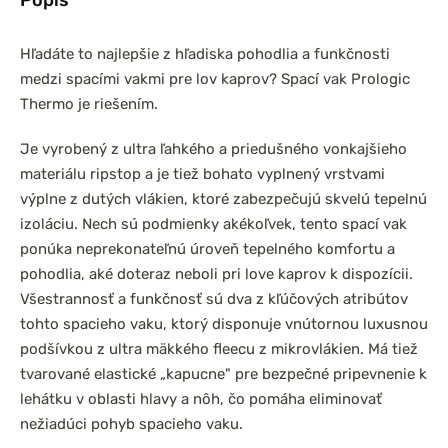
Hľadáte to najlepšie z hľadiska pohodlia a funkčnosti
medzi spacími vakmi pre lov kaprov? Spací vak Prologic
Thermo je riešením.
Je vyrobený z ultra ľahkého a priedušného vonkajšieho
materiálu ripstop a je tiež bohato vyplnený vrstvami
výplne z dutých vlákien, ktoré zabezpečujú skvelú tepelnú
izoláciu. Nech sú podmienky akékoľvek, tento spací vak
ponúka neprekonateľnú úroveň tepelného komfortu a
pohodlia, aké doteraz neboli pri love kaprov k dispozícii.
Všestrannosť a funkčnosť sú dva z kľúčových atribútov
tohto spacieho vaku, ktorý disponuje vnútornou luxusnou
podšívkou z ultra mäkkého fleecu z mikrovlákien. Má tiež
tvarované elastické „kapucne" pre bezpečné pripevnenie k
lehátku v oblasti hlavy a nôh, čo pomáha eliminovať
nežiadúci pohyb spacieho vaku.