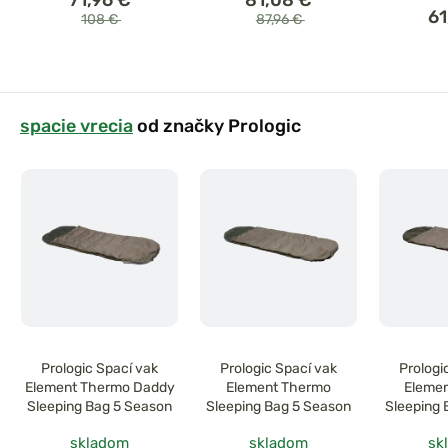
61
108 €
87,96 €
spacie vrecia
od značky Prologic
Prologic Spací vak
Prologic Spací vak
Prologi
Element Thermo Daddy
Element Thermo
Elemen
Sleeping Bag 5 Season
Sleeping Bag 5 Season
Sleeping 
215
skladom
skladom
sk