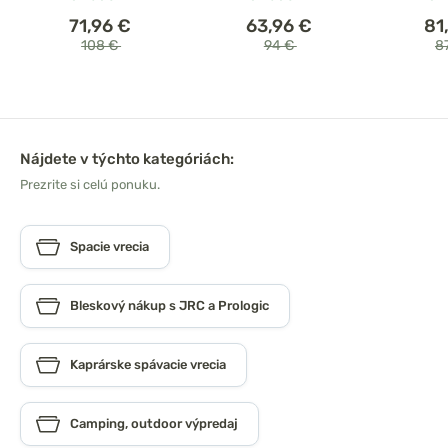
71,96 €
63,96 €
81
108 €
94 €
8
Nájdete v týchto kategóriách:
Prezrite si celú ponuku.
Spacie vrecia
Bleskový nákup s JRC a Prologic
Kaprárske spávacie vrecia
Camping, outdoor výpredaj