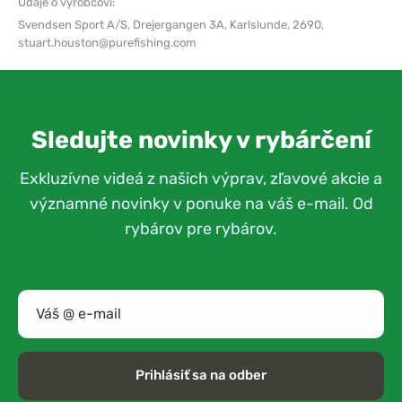
Údaje o výrobcovi:
Svendsen Sport A/S,
Drejergangen 3A, Karlslunde, 2690,
stuart.houston@purefishing.com
Sledujte novinky v rybárčení
Exkluzívne videá z našich výprav, zľavové akcie a
významné novinky v ponuke na váš e-mail. Od
rybárov pre rybárov.
Prihlásiť sa na odber