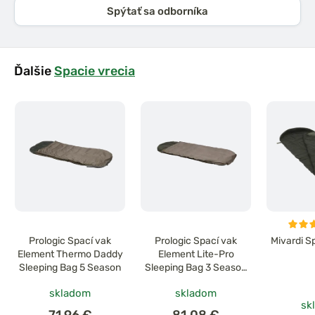
Spýtať sa odborníka
Ďalšie
Spacie vrecia
Prologic Spací vak
Prologic Spací vak
Mivardi S
Element Thermo Daddy
Element Lite-Pro
Sleeping Bag 5 Season
Sleeping Bag 3 Season
215x90 cm
skladom
skladom
sk
71,96 €
81,08 €