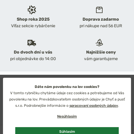
Shop roka 2025
Doprava zadarmo
Víťaz sekcie rybárčenie
pri nákupe nad 56 EUR
Do dvoch dní u vás
Najnižšie ceny
pri objednávke do 14:00
vám garantujeme
2026 Chyť a pusť
Obchodné podmienky
Dáte nám povolenku na lov cookies?
Ochrana osobných údajov
V tomto rybníčku chytáme údaje cez cookies a potrebujeme od Vás
Technické riešenie: Simplia s.r.o.
povolenku na lov. Prevádzkovateľom osobných údajov je Chyť a pusť
Strategický dizajn: Petr Široký
s.r.o. Podrobnejšie informácie o
spracovaní osobných údajov
.
Nesúhlasím
Skladom
3 ks
Súhlasím