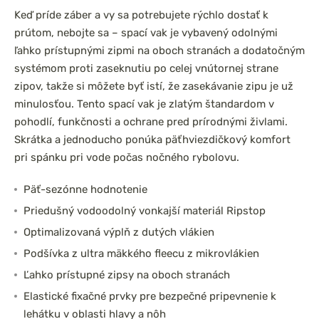
Keď príde záber a vy sa potrebujete rýchlo dostať k
prútom, nebojte sa – spací vak je vybavený odolnými
ľahko prístupnými zipmi na oboch stranách a dodatočným
systémom proti zaseknutiu po celej vnútornej strane
zipov, takže si môžete byť istí, že zasekávanie zipu je už
minulosťou. Tento spací vak je zlatým štandardom v
pohodlí, funkčnosti a ochrane pred prírodnými živlami.
Skrátka a jednoducho ponúka päťhviezdičkový komfort
pri spánku pri vode počas nočného rybolovu.
Päť-sezónne hodnotenie
Priedušný vodoodolný vonkajší materiál Ripstop
Optimalizovaná výplň z dutých vlákien
Podšívka z ultra mäkkého fleecu z mikrovlákien
Ľahko prístupné zipsy na oboch stranách
Elastické fixačné prvky pre bezpečné pripevnenie k
lehátku v oblasti hlavy a nôh