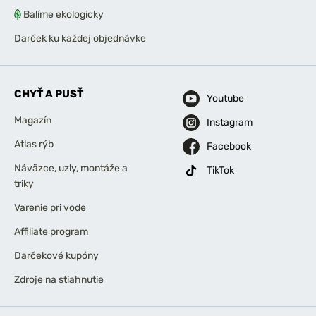
Balíme ekologicky
Darček ku každej objednávke
CHYŤ A PUSŤ
Youtube
Magazín
Instagram
Atlas rýb
Facebook
Náväzce, uzly, montáže a
TikTok
triky
Varenie pri vode
Affiliate program
Darčekové kupóny
Zdroje na stiahnutie