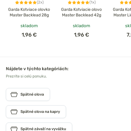
(2x)
(1x)
Garda Kotviace olovko
Garda Kotviacie olovo
Garda Kot
Master Backlead 28g
Master Backlead 42g
Master L
skladom
skladom
sk
1,96 €
1,96 €
7
Nájdete v týchto kategóriách:
Prezrite si celú ponuku.
Spätné olova
Spätné olova na kapry
Spätné závaží na vyvážku