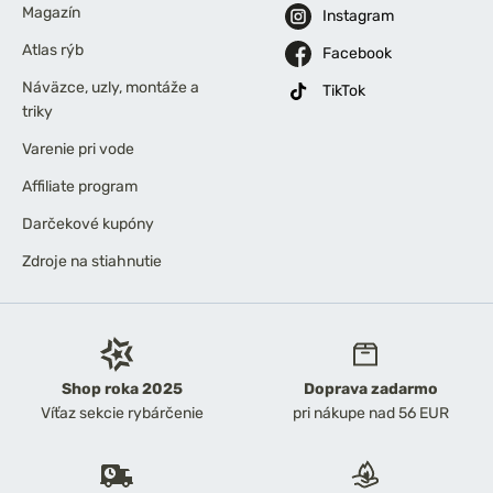
Magazín
Instagram
Atlas rýb
Facebook
Náväzce, uzly, montáže a
TikTok
triky
Varenie pri vode
Affiliate program
Darčekové kupóny
Zdroje na stiahnutie
Shop roka 2025
Doprava zadarmo
Víťaz sekcie rybárčenie
pri nákupe nad 56 EUR