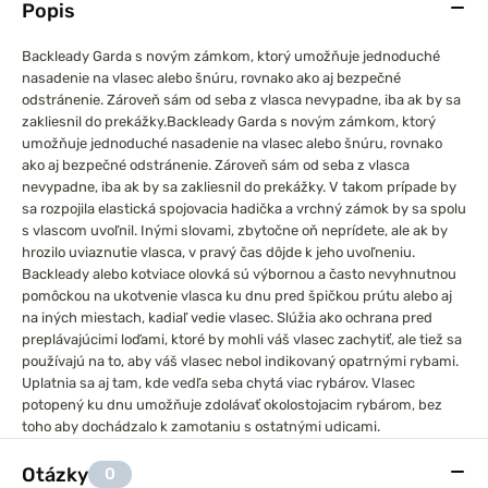
Popis
Backleady Garda s novým zámkom, ktorý umožňuje jednoduché
nasadenie na vlasec alebo šnúru, rovnako ako aj bezpečné
odstránenie. Zároveň sám od seba z vlasca nevypadne, iba ak by sa
zakliesnil do prekážky.
Backleady Garda s novým zámkom, ktorý
umožňuje jednoduché nasadenie na vlasec alebo šnúru, rovnako
ako aj bezpečné odstránenie. Zároveň sám od seba z vlasca
nevypadne, iba ak by sa zakliesnil do prekážky. V takom prípade by
sa rozpojila elastická spojovacia hadička a vrchný zámok by sa spolu
s vlascom uvoľnil. Inými slovami, zbytočne oň neprídete, ale ak by
hrozilo uviaznutie vlasca, v pravý čas dôjde k jeho uvoľneniu.
Backleady alebo kotviace olovká sú výbornou a často nevyhnutnou
pomôckou na ukotvenie vlasca ku dnu pred špičkou prútu alebo aj
na iných miestach, kadiaľ vedie vlasec. Slúžia ako ochrana pred
preplávajúcimi loďami, ktoré by mohli váš vlasec zachytiť, ale tiež sa
používajú na to, aby váš vlasec nebol indikovaný opatrnými rybami.
Uplatnia sa aj tam, kde vedľa seba chytá viac rybárov. Vlasec
potopený ku dnu umožňuje zdolávať okolostojacim rybárom, bez
toho aby dochádzalo k zamotaniu s ostatnými udicami.
Otázky
0