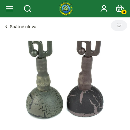
0
Spätné olova