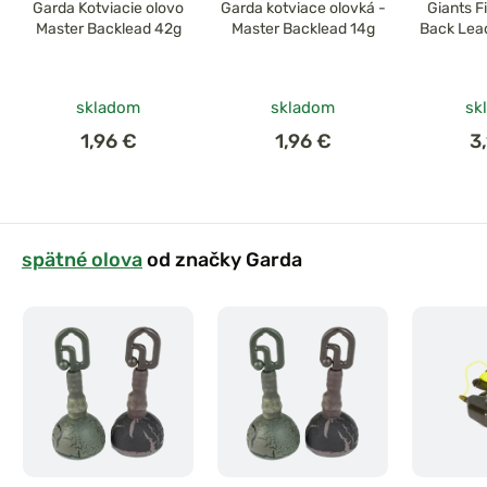
Garda Kotviacie olovo
Garda kotviace olovká -
Giants F
Master Backlead 42g
Master Backlead 14g
Back Lea
skladom
skladom
sk
1,96 €
1,96 €
3
spätné olova
od značky Garda