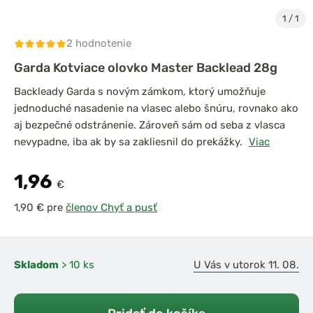
1
/
1
2 hodnotenie
Garda Kotviace olovko Master Backlead 28g
Backleady Garda s novým zámkom, ktorý umožňuje
jednoduché nasadenie na vlasec alebo šnúru, rovnako ako
aj bezpečné odstránenie. Zároveň sám od seba z vlasca
nevypadne, iba ak by sa zakliesnil do prekážky.
Viac
1,96
€
pre
členov Chyť a pusť
Skladom
> 10 ks
U Vás v utorok 11. 08.