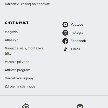
Darček ku každej objednávke
CHYŤ A PUSŤ
Youtube
Magazín
Instagram
Atlas rýb
Facebook
Náväzce, uzly, montáže a
TikTok
triky
Varenie pri vode
Affiliate program
Darčekové kupóny
Zdroje na stiahnutie