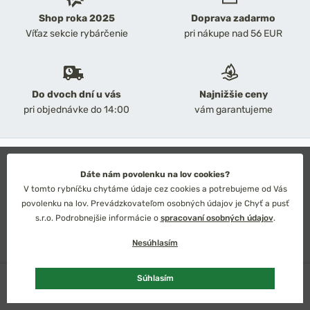
Shop roka 2025
Doprava zadarmo
Víťaz sekcie rybárčenie
pri nákupe nad 56 EUR
Do dvoch dní u vás
Najnižšie ceny
pri objednávke do 14:00
vám garantujeme
2026 Chyť a pusť
Obchodné podmienky
Dáte nám povolenku na lov cookies?
Ochrana osobných údajov
V tomto rybníčku chytáme údaje cez cookies a potrebujeme od Vás
Technické riešenie: Simplia s.r.o.
povolenku na lov. Prevádzkovateľom osobných údajov je Chyť a pusť
Strategický dizajn: Petr Široký
s.r.o. Podrobnejšie informácie o
spracovaní osobných údajov
.
Nesúhlasím
Skladom
viac kusov
Súhlasím
Slovensko
Česko
Euro
Kč
Vybrať variant
od 7,16 €