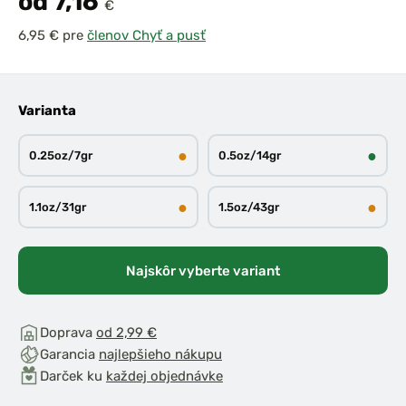
od 7,16
€
pre
členov Chyť a pusť
Varianta
●
●
0.25oz/7gr
0.5oz/14gr
●
●
1.1oz/31gr
1.5oz/43gr
Najskôr vyberte variant
Doprava
od 2,99 €
Garancia
najlepšieho nákupu
Darček ku
každej objednávke