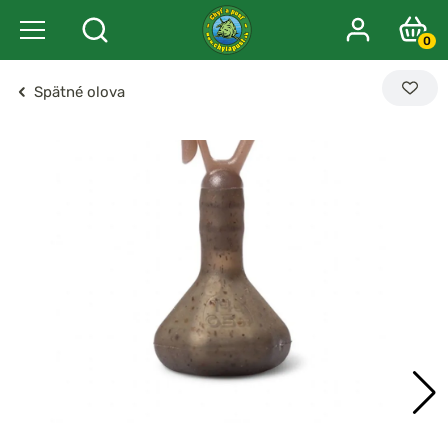
0
Spätné olova