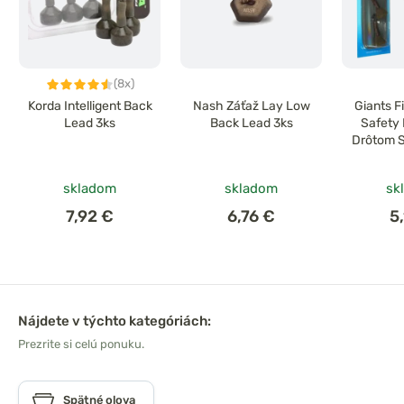
(8x)
Korda Intelligent Back
Nash Záťaž Lay Low
Giants F
Lead 3ks
Back Lead 3ks
Safety 
Drôtom 
skladom
skladom
sk
7,92 €
6,76 €
5
Nájdete v týchto kategóriách:
Prezrite si celú ponuku.
Spätné olova