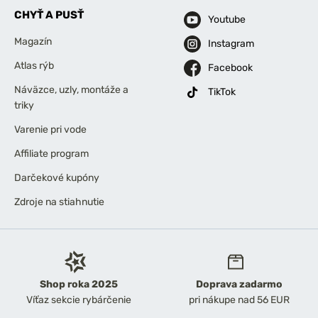
CHYŤ A PUSŤ
Youtube
Magazín
Instagram
Atlas rýb
Facebook
Náväzce, uzly, montáže a
TikTok
triky
Varenie pri vode
Affiliate program
Darčekové kupóny
Zdroje na stiahnutie
Shop roka 2025
Doprava zadarmo
Víťaz sekcie rybárčenie
pri nákupe nad 56 EUR