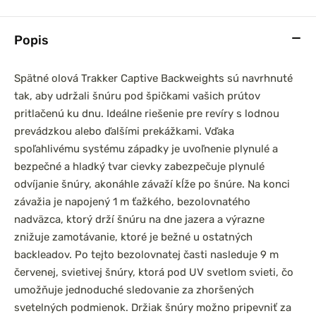
Popis
Spätné olová Trakker Captive Backweights sú navrhnuté
tak, aby udržali šnúru pod špičkami vašich prútov
pritlačenú ku dnu. Ideálne riešenie pre revíry s lodnou
prevádzkou alebo ďalšími prekážkami. Vďaka
spoľahlivému systému západky je uvoľnenie plynulé a
bezpečné a hladký tvar cievky zabezpečuje plynulé
odvíjanie šnúry, akonáhle závaží kĺže po šnúre. Na konci
závažia je napojený 1 m ťažkého, bezolovnatého
nadväzca, ktorý drží šnúru na dne jazera a výrazne
znižuje zamotávanie, ktoré je bežné u ostatných
backleadov. Po tejto bezolovnatej časti nasleduje 9 m
červenej, svietivej šnúry, ktorá pod UV svetlom svieti, čo
umožňuje jednoduché sledovanie za zhoršených
svetelných podmienok. Držiak šnúry možno pripevniť za