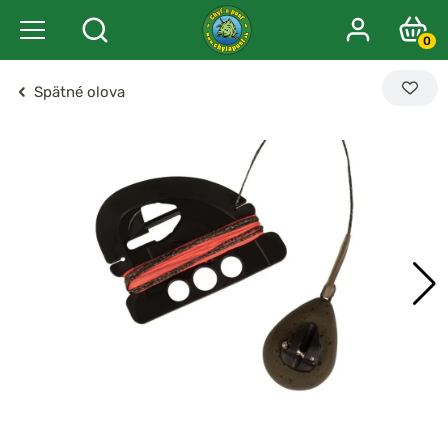
0
Spätné olova