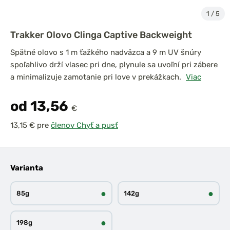
1
/
5
Trakker Olovo Clinga Captive Backweight
Spätné olovo s 1 m ťažkého nadväzca a 9 m UV šnúry
spoľahlivo drží vlasec pri dne, plynule sa uvoľní pri zábere
a minimalizuje zamotanie pri love v prekážkach.
Viac
od 13,56
€
pre
členov Chyť a pusť
Varianta
●
●
85g
142g
●
198g