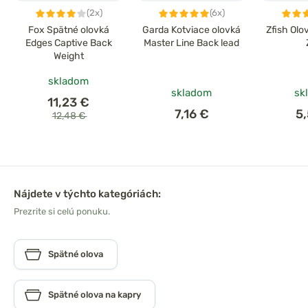
(2x)
(6x)
Fox Spätné olovká
Garda Kotviace olovká
Zfish Olo
Edges Captive Back
Master Line Back lead
Weight
skladom
skladom
sk
11,23 €
7,16 €
5
12,48 €
Nájdete v týchto kategóriách:
Prezrite si celú ponuku.
Spätné olova
Spätné olova na kapry