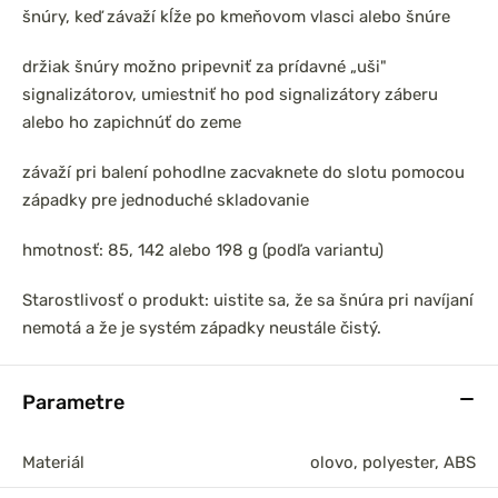
šnúry, keď závaží kĺže po kmeňovom vlasci alebo šnúre
držiak šnúry možno pripevniť za prídavné „uši"
signalizátorov, umiestniť ho pod signalizátory záberu
alebo ho zapichnúť do zeme
závaží pri balení pohodlne zacvaknete do slotu pomocou
západky pre jednoduché skladovanie
hmotnosť: 85, 142 alebo 198 g (podľa variantu)
Starostlivosť o produkt: uistite sa, že sa šnúra pri navíjaní
nemotá a že je systém západky neustále čistý.
Parametre
Materiál
olovo, polyester, ABS