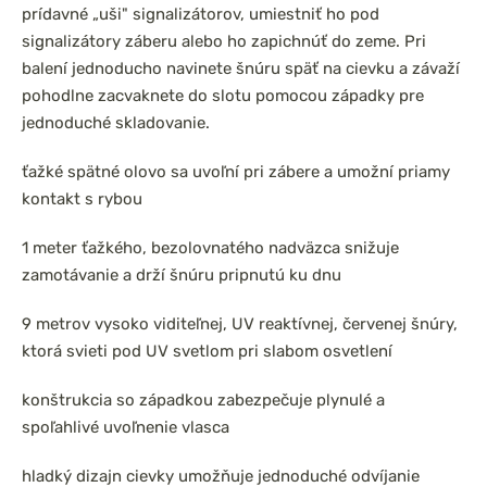
prídavné „uši" signalizátorov, umiestniť ho pod
signalizátory záberu alebo ho zapichnúť do zeme. Pri
balení jednoducho navinete šnúru späť na cievku a závaží
pohodlne zacvaknete do slotu pomocou západky pre
jednoduché skladovanie.
ťažké spätné olovo sa uvoľní pri zábere a umožní priamy
kontakt s rybou
1 meter ťažkého, bezolovnatého nadväzca snižuje
zamotávanie a drží šnúru pripnutú ku dnu
9 metrov vysoko viditeľnej, UV reaktívnej, červenej šnúry,
ktorá svieti pod UV svetlom pri slabom osvetlení
konštrukcia so západkou zabezpečuje plynulé a
spoľahlivé uvoľnenie vlasca
hladký dizajn cievky umožňuje jednoduché odvíjanie