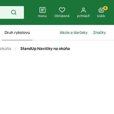
0
menu
Obľúbené
prihlásiť
košík
Druh rybolovu
Akcie a darčeky
Značky
 okúňa
/
StandUp hlavičky na okúňa