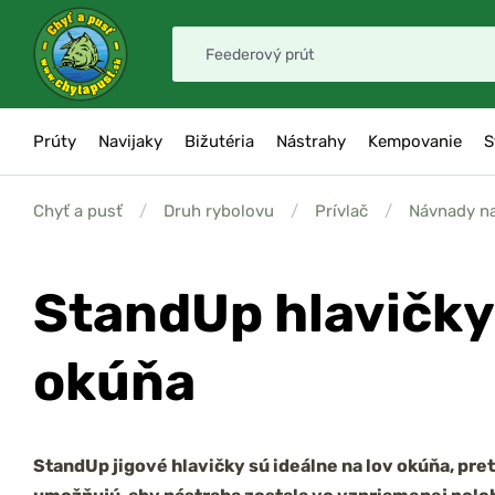
Prúty
Navijaky
Bižutéria
Nástrahy
Kempovanie
S
Chyť a pusť
/
Druh rybolovu
/
Prívlač
/
Návnady n
StandUp hlavičky
okúňa
StandUp jigové hlavičky sú ideálne na lov okúňa, pre