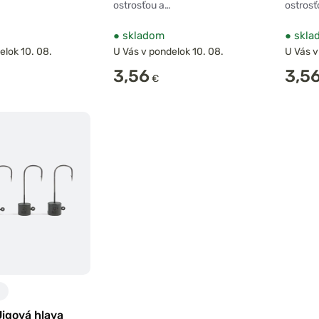
ostrosťou a…
ostrosť
●
skladom
●
skla
elok 10. 08.
U Vás v pondelok 10. 08.
U Vás v
3,56
3,5
€
igová hlava