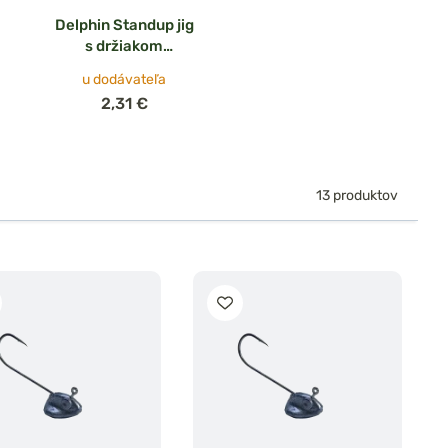
Delphin Standup jig
s držiakom
AeroForce 5ks
u dodávateľa
2,31 €
13 produktov