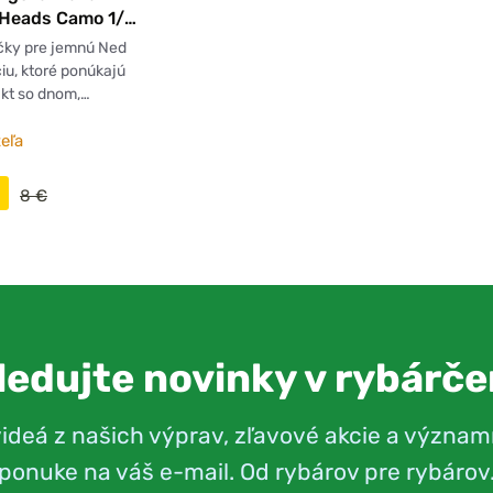
 Heads Camo 1/0
čky pre jemnú Ned
ciu, ktoré ponúkajú
kt so dnom,…
eľa
8 €
ledujte novinky v rybárče
videá z našich výprav, zľavové akcie a význam
ponuke na váš e-mail. Od rybárov pre rybárov