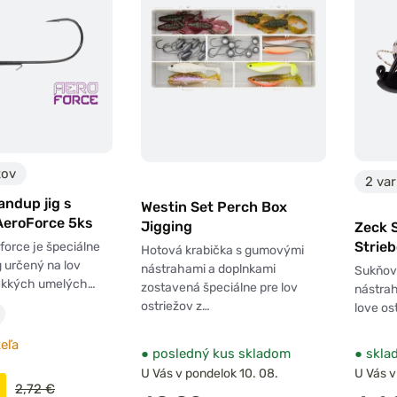
tov
2 var
andup jig s
Westin Set Perch Box
AeroForce 5ks
Jigging
Zeck 
Strieb
force je špeciálne
Hotová krabička s gumovými
g určený na lov
nástrahami a doplnkami
Sukňov
kkých umelých…
zostavená špeciálne pre lov
nástrah
ostriežov z…
love os
eľa
●
posledný kus skladom
●
skla
U Vás v pondelok 10. 08.
U Vás v
2,72 €