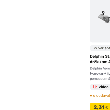
39 varian
Delphin St
držiakom 
Delphin Aero
tvarovaný ji
pomocou mä
video
●
u dodávat
2,31
€