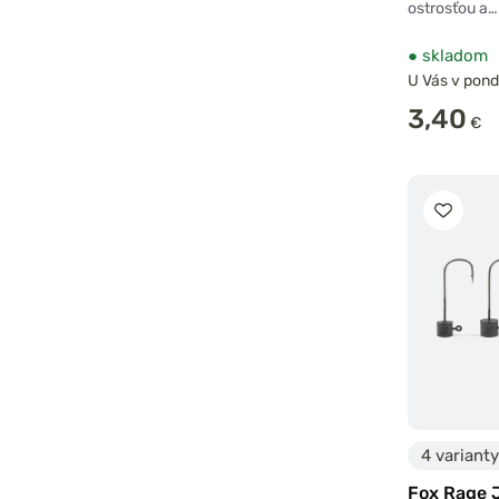
ostrosťou a…
●
skladom
U Vás v pond
3,40
€
4 varianty
Fox Rage J