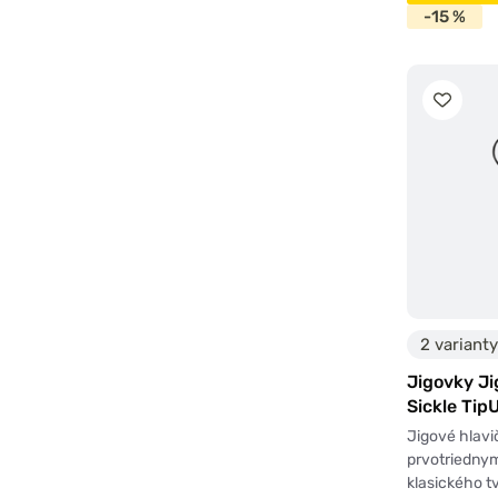
-15 %
2 varianty
Jigovky Ji
Sickle Tip
5ks
Jigové hlavi
prvotriedny
klasického t