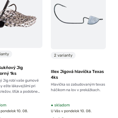
ianty
2 varianty
Sukňový Jig
Illex Jigová hlavička Texas
orný 1ks
4ks
ý Jig robí vaše gumové
Hlavička so zabudovaným texas
y ešte lákavejšími pri
háčikom na lov v prekážkach.
triežov, šťúk a podobne…
dom
●
skladom
 pondelok 10. 08.
U Vás v pondelok 10. 08.