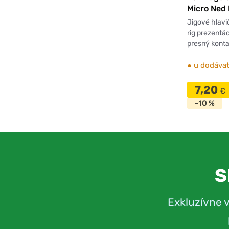
Micro Ned
5ks
Jigové hlavi
rig prezentá
presný konta
●
u dodávat
7,20
€
-10 %
S
Exkluzívne 