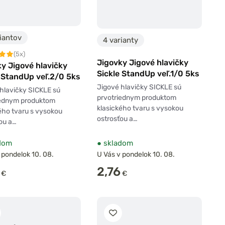
iantov
4 varianty
(5x)
Jigovky Jigové hlavičky
y Jigové hlavičky
Sickle StandUp veľ.1/0 5ks
 StandUp veľ.2/0 5ks
Jigové hlavičky SICKLE sú
hlavičky SICKLE sú
prvotriednym produktom
iednym produktom
klasického tvaru s vysokou
ého tvaru s vysokou
ostrosťou a…
ou a…
dom
●
skladom
 pondelok 10. 08.
U Vás v pondelok 10. 08.
2,76
€
€