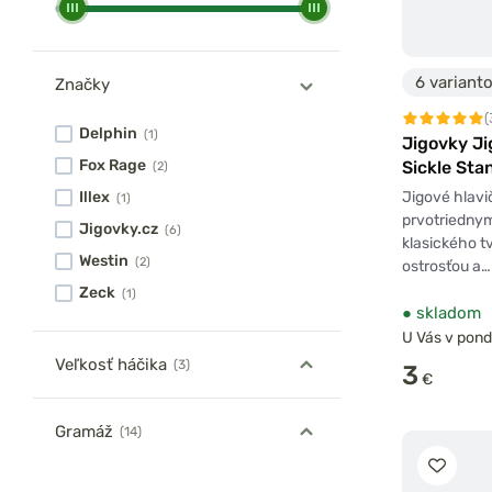
6 variant
Značky
(
Delphin
(1)
Jigovky Ji
Fox Rage
Sickle Sta
(2)
Jigové hlavi
Illex
(1)
prvotriedny
Jigovky.cz
(6)
klasického t
Westin
(2)
ostrosťou a…
Zeck
(1)
●
skladom
U Vás v pond
Veľkosť háčika
(3)
3
€
Gramáž
(14)