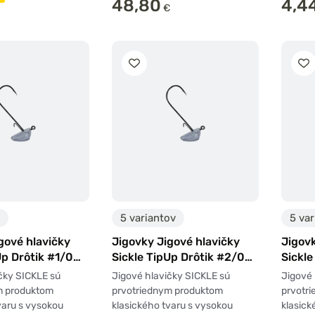
48,80
4,4
€
5 variantov
5 var
gové hlavičky
Jigovky Jigové hlavičky
Jigovk
Up Drôtik #1/0
Sickle TipUp Drôtik #2/0
Sickle
5ks
5ks
čky SICKLE sú
Jigové hlavičky SICKLE sú
Jigové 
m produktom
prvotriednym produktom
prvotr
varu s vysokou
klasického tvaru s vysokou
klasick