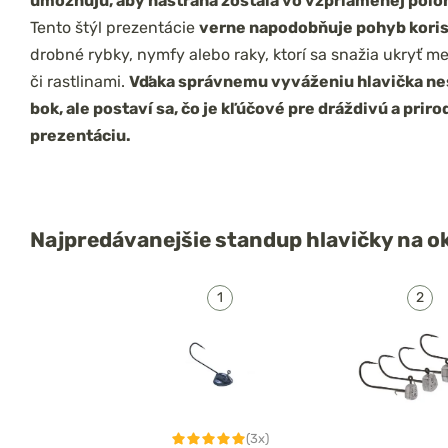
umožňujú, aby nástraha zostala vo vzpriamenej polo
Tento štýl prezentácie
verne napodobňuje pohyb koris
drobné rybky, nymfy alebo raky, ktorí sa snažia ukryť 
či rastlinami.
Vďaka správnemu vyváženiu hlavička n
bok, ale postaví sa, čo je kľúčové pre dráždivú a prir
prezentáciu.
Najpredávanejšie
standup hlavičky na o
(3x)