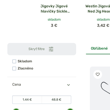
Jigovky Jigové
Westin Jigová
hlavičky Sickle
Ned Jig Head
StandUp veľ.3/0 5ks
skladom
skladom
3 €
3,42 €
Obľúbené
Skryť filtre
Skladom
Zlacněno
Cena