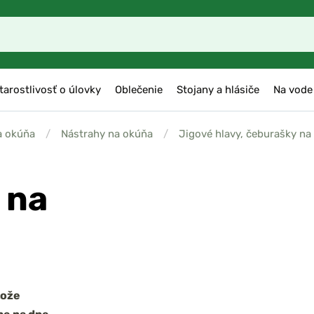
tarostlivosť o úlovky
Oblečenie
Stojany a hlásiče
Na vode
a okúňa
/
Nástrahy na okúňa
/
Jigové hlavy, čeburašky na
 na
tože