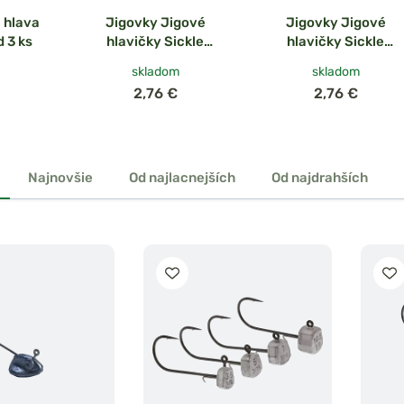
 hlava
Jigovky Jigové
Jigovky Jigové
 3 ks
hlavičky Sickle
hlavičky Sickle
StandUp veľ.2/0 5ks
StandUp veľ.1/0 5ks
skladom
skladom
2,76 €
2,76 €
Najnovšie
Od najlacnejších
Od najdrahších