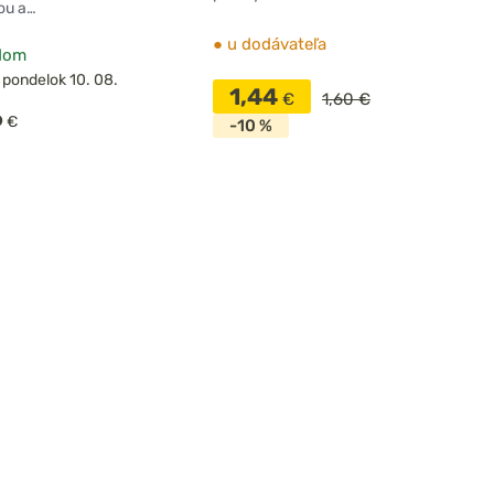
ou a…
●
u dodávateľa
dom
 pondelok 10. 08.
1,44
€
1,60 €
6
€
-10 %