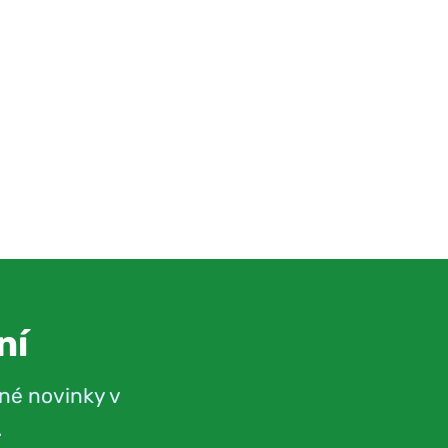
ní
né novinky v
.