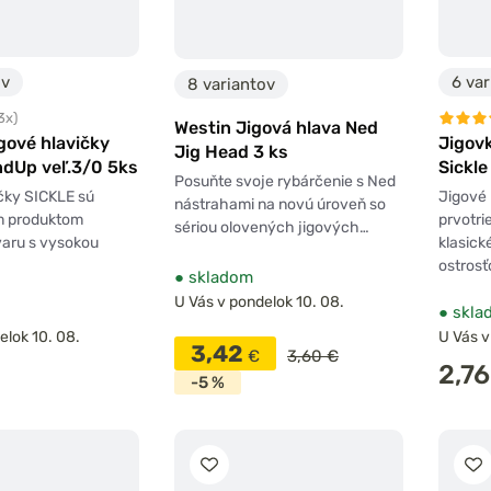
ov
6 var
8 variantov
3x)
Westin Jigová hlava Ned
gové hlavičky
Jigovk
Jig Head 3 ks
ndUp veľ.3/0 5ks
Sickle
Posuňte svoje rybárčenie s Ned
čky SICKLE sú
Jigové 
nástrahami na novú úroveň so
m produktom
prvotr
sériou olovených jigových…
varu s vysokou
klasick
ostrosť
●
skladom
U Vás v pondelok 10. 08.
●
skla
elok 10. 08.
U Vás v
3,42
€
3,60 €
2,76
-5 %