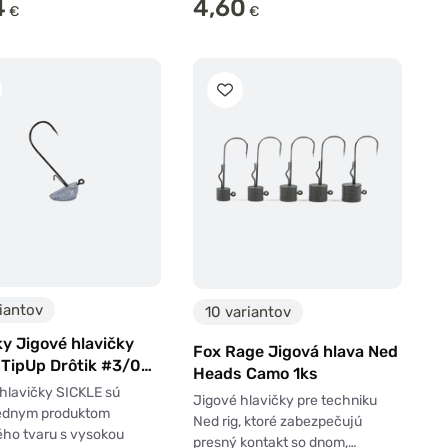
4
4,60
€
€
iantov
10 variantov
y Jigové hlavičky
Fox Rage Jigová hlava Ned
 TipUp Drôtik #3/0
Heads Camo 1ks
hlavičky SICKLE sú
Jigové hlavičky pre techniku
iednym produktom
Ned rig, ktoré zabezpečujú
ého tvaru s vysokou
presný kontakt so dnom,…