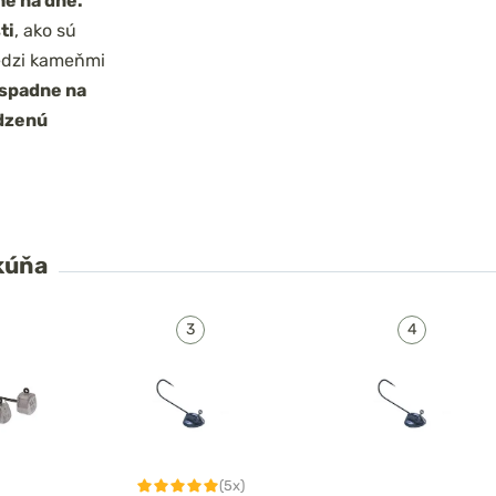
he na dne.
ti
, ako sú
medzi kameňmi
espadne na
odzenú
kúňa
(5x)