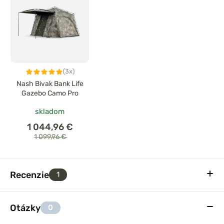
(3x)
Nash Bivak Bank Life
Gazebo Camo Pro
skladom
1 044,96 €
1 099,96 €
Recenzie
1
Otázky
0