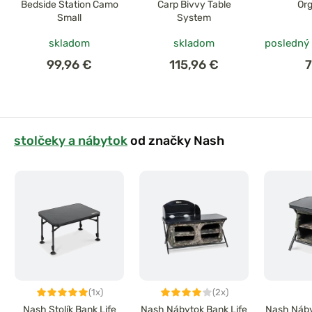
Bedside Station Camo
Carp Bivvy Table
Org
Small
System
skladom
skladom
posledný
99,96 €
115,96 €
7
stolčeky a nábytok
od značky Nash
(1x)
(2x)
Nash Stolík Bank Life
Nash Nábytok Bank Life
Nash Náby