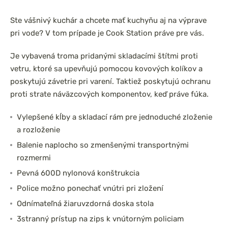
Professional Quattro
Ste vášnivý kuchár a chcete mať kuchyňu aj na výprave
pri vode? V tom prípade je Cook Station práve pre vás.
Je vybavená troma pridanými skladacími štítmi proti
vetru, ktoré sa upevňujú pomocou kovových kolíkov a
poskytujú závetrie pri varení. Taktiež poskytujú ochranu
proti strate náväzcových komponentov, keď práve fúka.
Vylepšené kĺby a skladací rám pre jednoduché zloženie
a rozloženie
Balenie naplocho so zmenšenými transportnými
rozmermi
Pevná 600D nylonová konštrukcia
Police možno ponechať vnútri pri zložení
Odnímateľná žiaruvzdorná doska stola
3stranný prístup na zips k vnútorným policiam