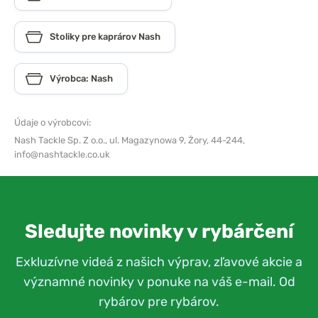
Stoliky pre kaprárov Nash
Výrobca: Nash
Údaje o výrobcovi:
Nash Tackle Sp. Z o.o.,
ul. Magazynowa 9, Żory, 44-244,
info@nashtackle.co.uk
Sledujte novinky v rybárčení
Exkluzívne videá z našich výprav, zľavové akcie a
významné novinky v ponuke na váš e-mail. Od
rybárov pre rybárov.