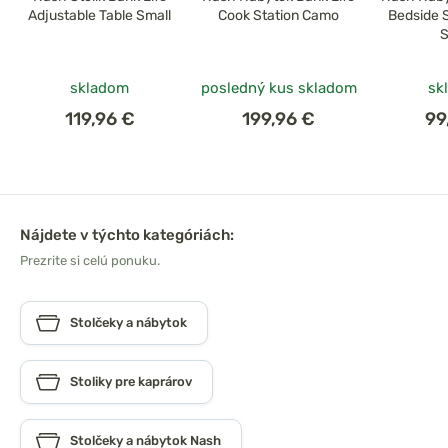
Adjustable Table Small
Cook Station Camo
Bedside 
S
skladom
posledný kus skladom
sk
119,96 €
199,96 €
99
Nájdete v týchto kategóriách:
Prezrite si celú ponuku.
Stolčeky a nábytok
Stoliky pre kaprárov
Stolčeky a nábytok Nash