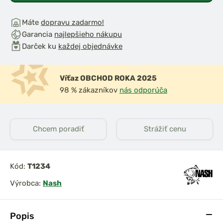
Máte
dopravu zadarmo!
Garancia
najlepšieho nákupu
Darček ku
každej objednávke
Víťaz OBCHOD ROKA 2025
98 % zákazníkov
nás odporúča
Chcem poradiť
Strážiť cenu
Kód:
T1234
Výrobca:
Nash
Popis
k Entrix XL
Mivardi Kreslo