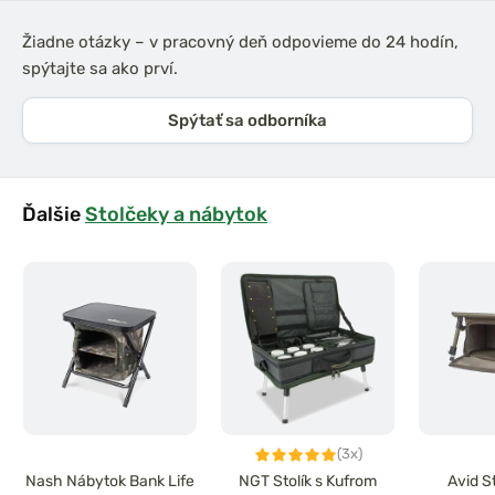
Žiadne otázky – v pracovný deň odpovieme do 24 hodín,
spýtajte sa ako prví.
Spýtať sa odborníka
Ďalšie
Stolčeky a nábytok
(3x)
Nash Nábytok Bank Life
NGT Stolík s Kufrom
Avid S