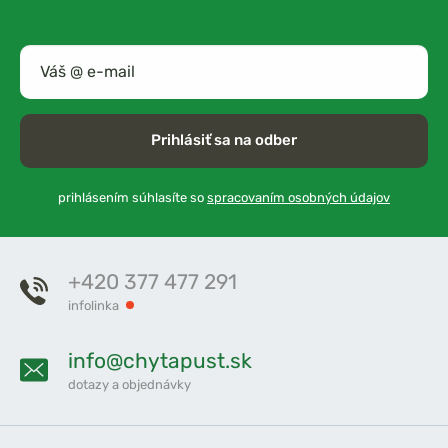
Prihlásiť sa na odber
prihlásením súhlasíte so
spracovaním osobných údajov
+420 377 477 291
infolinka
info@chytapust.sk
dotazy a objednávky