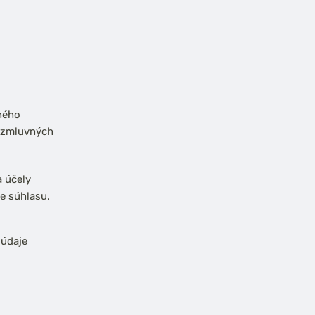
ného
o zmluvných
 účely
e súhlasu.
 údaje