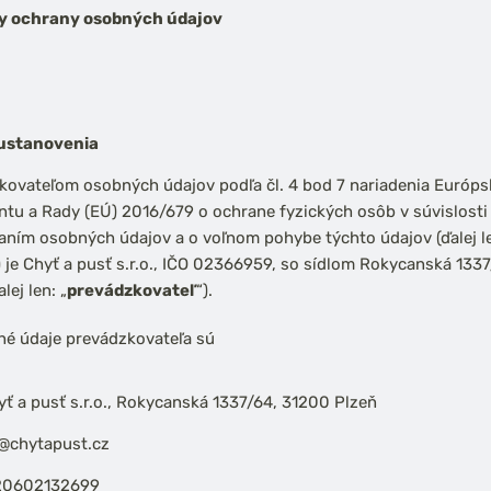
y ochrany osobných údajov
ustanovenia
kovateľom osobných údajov podľa čl. 4 bod 7 nariadenia Európ
tu a Rady (EÚ) 2016/679 o ochrane fyzických osôb v súvislosti
aním osobných údajov a o voľnom pohybe týchto údajov (ďalej l
) je Chyť a pusť s.r.o., IČO 02366959, so sídlom Rokycanská 133
lej len: „
prevádzkovateľ
“).
né údaje prevádzkovateľa sú
yť a pusť s.r.o., Rokycanská 1337/64, 31200 Plzeň
o@chytapust.cz
420602132699