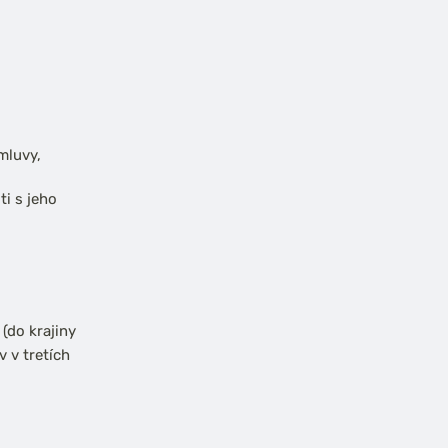
zmluvy,
i s jeho
(do krajiny
 v tretích