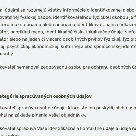
 údajmi sa rozumejú všetky informácie o identifikovanej alebo
kovateľnej fyzickej osobe; identifikovateľnou fyzickou osobou je 
ktorú možno priamo alebo nepriamo identifikovať, najmä odkazo
kátor, napríklad meno, identifikačné číslo, lokalizačné údaje, sieť
kátor alebo na jeden či viacero osobitných prvkov fyzickej, fyziol
ej, psychickej, ekonomickej, kultúrnej alebo spoločenskej identit
 osoby.
kovateľ nemenoval zodpovednú osobu pre ochranu osobných úd
kategórie spracúvaných osobných údajov
ovateľ spracúva osobné údaje, ktoré ste mu poskytli, alebo os
skal na základe plnenia Vašej objednávky.
ovateľ spracúva Vaše identifikačné a kontaktné údaje a údaje 
ie zmluvy.