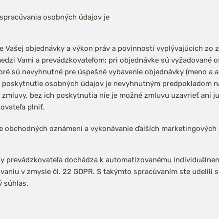
spracúvania osobných údajov je
e Vašej objednávky a výkon práv a povinností vyplývajúcich zo
edzi Vami a prevádzkovateľom; pri objednávke sú vyžadované 
toré sú nevyhnutné pre úspešné vybavenie objednávky (meno a a
, poskytnutie osobných údajov je nevyhnutným predpokladom na
e zmluvy, bez ich poskytnutia nie je možné zmluvu uzavrieť ani j
ovateľa plniť.
ie obchodných oznámení a vykonávanie ďalších marketingových a
ny prevádzkovateľa dochádza k automatizovanému individuálne
aniu v zmysle čl. 22 GDPR. S takýmto spracúvaním ste udelili s
 súhlas.