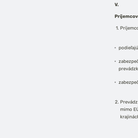
V.
Príjemcov
Príjemc
podieľajú
zabezpeč
prevádzk
zabezpeč
Prevádzk
mimo EÚ)
krajinác