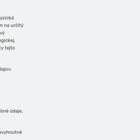
fyzická
m na určitý
ový
ogickej,
y tejto
ajov.
obné údaje,
nevyhnutné