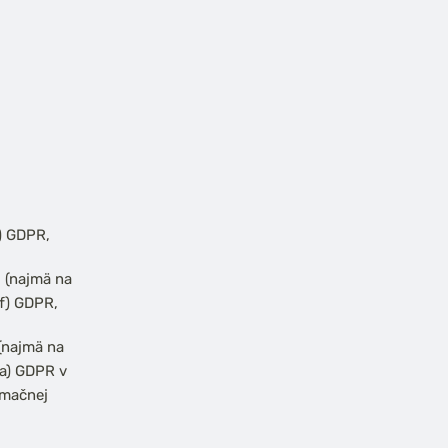
) GDPR,
 (najmä na
 f) GDPR,
(najmä na
 a) GDPR v
rmačnej