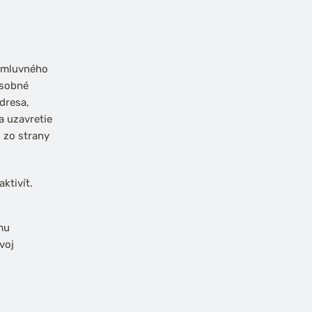
 zmluvného
osobné
dresa,
 uzavretie
u zo strany
ktivít.
mu
voj