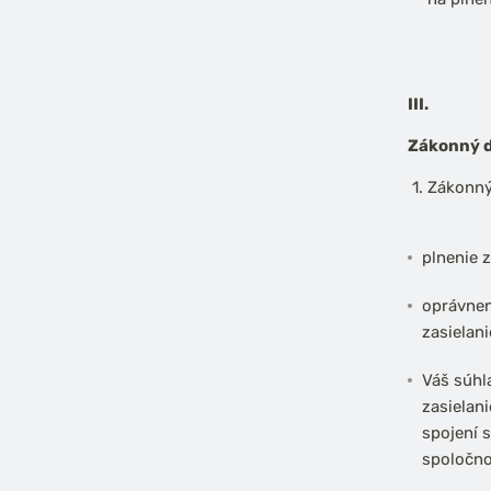
III.
Zákonný d
Zákonný
plnenie 
oprávnen
zasielan
Váš súhl
zasielan
spojení 
spoločno