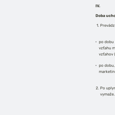
IV.
Doba ucho
Prevádz
po dobu 
vzťahu m
vzťahov 
po dobu,
marketin
Po uply
vymaže.