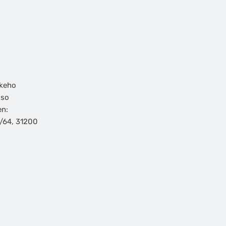
skeho
 so
en:
7/64, 31200