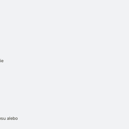
ie
esu alebo