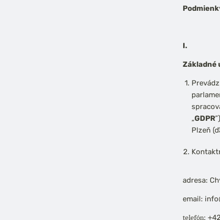
Podmienk
I.
Základné 
Prevádz
parlamen
spracov
„
GDPR
”
Plzeň (ďa
Kontakt
adresa: Ch
email: inf
: +
telefón