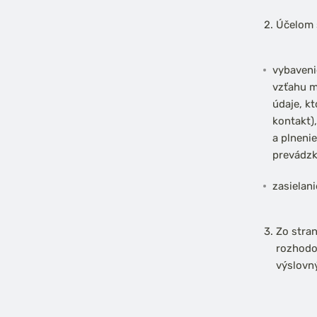
Účelom 
vybaveni
vzťahu m
údaje, k
kontakt)
a plneni
prevádzk
zasielan
Zo stra
rozhodov
výslovný