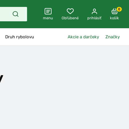
0
menu
Obľúbené
prihlásiť
košík
Druh rybolovu
Akcie a darčeky
Značky
y