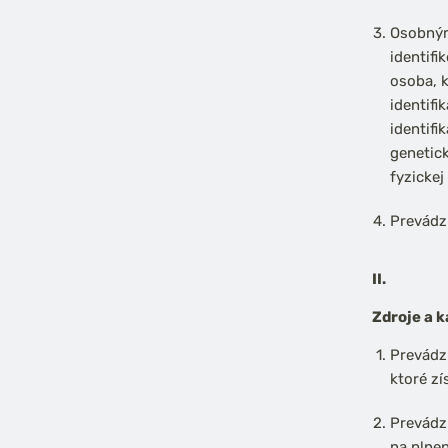
Osobnými
identifi
osoba, 
identifi
identifi
genetick
fyzickej
Prevádz
II.
Zdroje a 
Prevádzk
ktoré zí
Prevádzk
na plnen