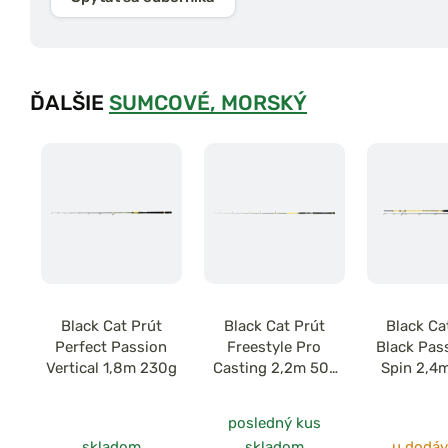
ĎALŠIE
SUMCOVÉ, MORSKÝ
Black Cat Prút
Black Cat Prút
Black Ca
Perfect Passion
Freestyle Pro
Black Pas
Vertical 1,8m 230g
Casting 2,2m 50-
Spin 2,4
180g
posledný kus
skladom
skladom
u dodáv