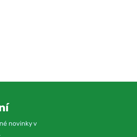
ní
né novinky v
.