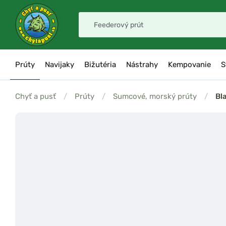
Prúty
Navijaky
Bižutéria
Nástrahy
Kempovanie
S
Chyť a pusť
/
Prúty
/
Sumcové, morský prúty
/
Bl