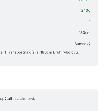
240g
1
180cm
Sumcový
ta: 1 Transportná dĺžka: 180cm Druh rybolovu:
pýtajte sa ako prví.