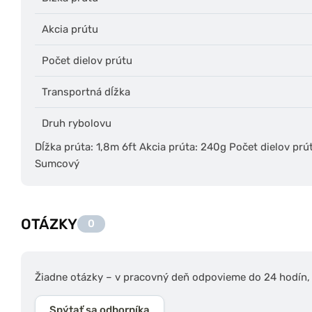
Akcia prútu
Počet dielov prútu
Transportná dĺžka
Druh rybolovu
Dĺžka prúta: 1,8m 6ft Akcia prúta: 240g Počet dielov prú
Sumcový
OTÁZKY
0
Žiadne otázky – v pracovný deň odpovieme do 24 hodín, s
Spýtať sa odborníka