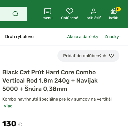
0
menu
Obľúbené
prihlásiť
košík
Druh rybolovu
Akcie a darčeky
Značky
Pridať do obľúbených
Black Cat Prút Hard Core Combo
Vertical Rod 1,8m 240g + Navijak
5000 + Šnúra 0,38mm
Kombo navrhnuté špeciálne pre lov sumcov na vertikál
Viac
130
€