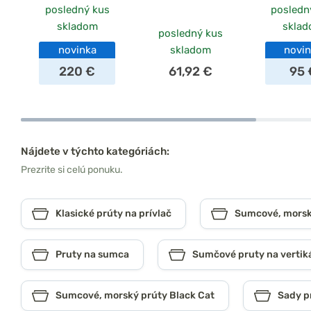
posledný kus
posledn
skladom
skla
posledný kus
novinka
skladom
novi
220 €
61,92 €
95 
Nájdete v týchto kategóriách:
Prezrite si celú ponuku.
Klasické prúty na prívlač
Sumcové, morsk
Pruty na sumca
Sumčové pruty na vertik
Sumcové, morský prúty Black Cat
Sady p