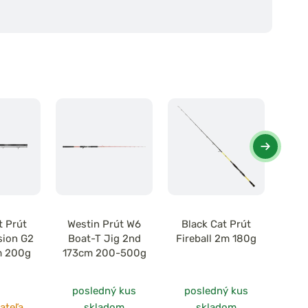
t Prút
Westin Prút W6
Black Cat Prút
Mad
sion G2
Boat-T Jig 2nd
Fireball 2m 180g
Ser
m 200g
173cm 200-500g
17
posledný kus
posledný kus
po
ateľa
skladom
skladom