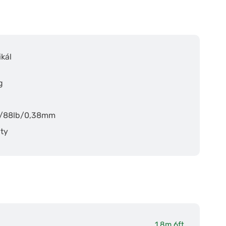
kál
g
kg/88lb/0,38mm
ity
1,8m 6ft