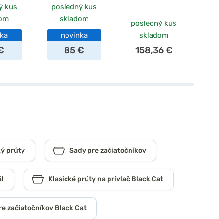
ý kus
posledný kus
po
dom
skladom
posledný kus
nka
novinka
skladom
€
85 €
158,36 €
ý prúty
Sady pre začiatočníkov
ál
Klasické prúty na prívlač Black Cat
re začiatočníkov Black Cat