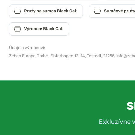
Pruty na sumca Black Cat
Sumčové pruty 
Výrobca: Black Cat
Údaje o výrobcovi:
Zebco Europe GmbH,
Elsterbogen 12–14, Tostedt, 21255,
info@zeb
S
Exkluzívne 