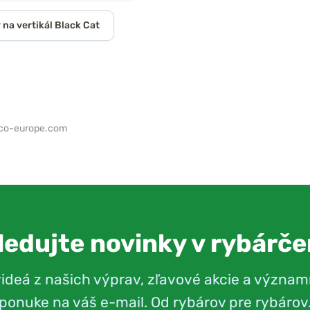
na vertikál Black Cat
co-europe.com
ledujte novinky v rybárče
videá z našich výprav, zľavové akcie a význam
ponuke na váš e-mail. Od rybárov pre rybárov