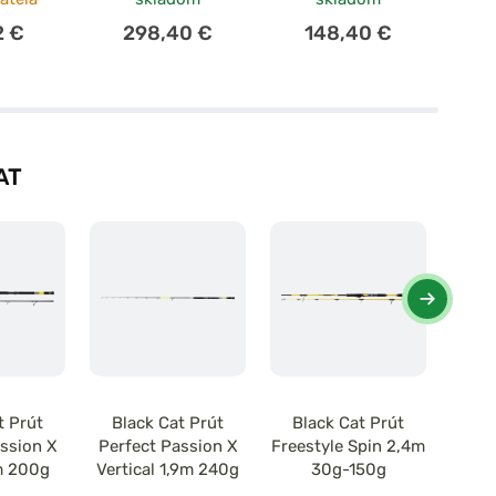
2 €
298,40 €
148,40 €
AT
t Prút
Black Cat Prút
Black Cat Prút
Bl
assion X
Perfect Passion X
Freestyle Spin 2,4m
Bat
m 200g
Vertical 1,9m 240g
30g-150g
Vert