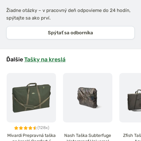
Žiadne otázky – v pracovný deň odpovieme do 24 hodín,
spýtajte sa ako prví.
Spýtať sa odborníka
Ďalšie
Tašky na kreslá
(128x)
Mivardi Prepravná taška
Nash Taška Subterfuge
Zfish Ta