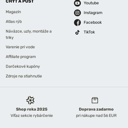
CHYŤ A PUSŤ
Youtube
Magazín
Instagram
Atlas rýb
Facebook
Náväzce, uzly, montáže a
TikTok
triky
Varenie pri vode
Affiliate program
Darčekové kupóny
Zdroje na stiahnutie
Shop roka 2025
Doprava zadarmo
Víťaz sekcie rybárčenie
pri nákupe nad 56 EUR