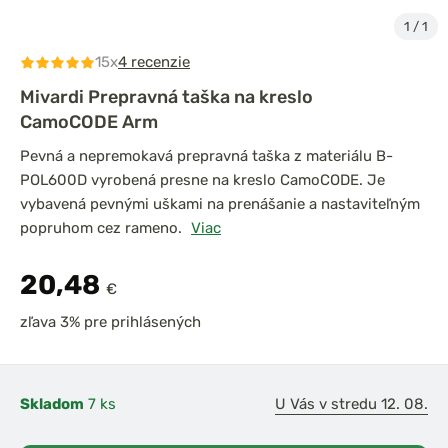
1
/
1
15x
4 recenzie
Mivardi Prepravná taška na kreslo
CamoCODE Arm
Pevná a nepremokavá prepravná taška z materiálu B-
POL600D vyrobená presne na kreslo CamoCODE. Je
vybavená pevnými uškami na prenášanie a nastaviteľným
popruhom cez rameno.
Viac
20,48
€
zľava 3% pre prihlásených
Skladom
7 ks
U Vás v stredu 12. 08.