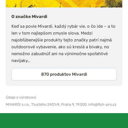
O značke Mivardi
Keď sa povie Mivardi, každý rybár vie, o čo ide – a to
len v tom najlepšom zmysle slova. Medzi
najobľúbenejšie produkty tejto značky patrí najmä
outdoorové vybavenie, ako sú kreslá a bivaky, no
nemožno zabudnúť ani na výnimočne spoľahlivé
navijaky…
870 produktov Mivardi
Údaje o výrobcovi:
MIVARDI s.r.o.,
Tlustého 2401/4, Praha 9, 19300,
info@fish-pro.cz