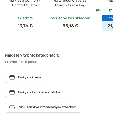
na kreslá Comfort /
Waterproof Universal
Aq
Comfort Quattro
Chair & Cradle Bag
posledný
skladom
posledný kus skladom
no
19,76 €
85,16 €
21
Nájdete v týchto kategóriách:
Prezrite si celú ponuku.
Tašky na kreslá
Tašky na kaprárske stoličky
Príslušenstvo k feederovým stoličkám