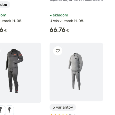
ideo
dom
●
skladom
 utorok 11. 08.
U Vás v utorok 11. 08.
96
66,76
€
€
5 variantov