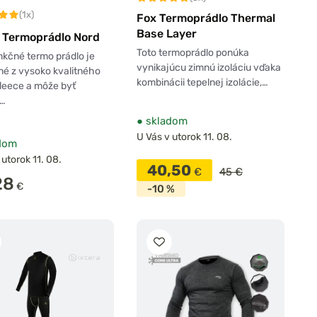
(1x)
Fox Termoprádlo Thermal
Base Layer
n Termoprádlo Nord
Toto termoprádlo ponúka
nkčné termo prádlo je
vynikajúcu zimnú izoláciu vďaka
é z vysoko kvalitného
kombinácii tepelnej izolácie,…
leece a môže byť
é…
●
skladom
U Vás v utorok 11. 08.
dom
 utorok 11. 08.
40,50
€
45 €
28
€
-10 %