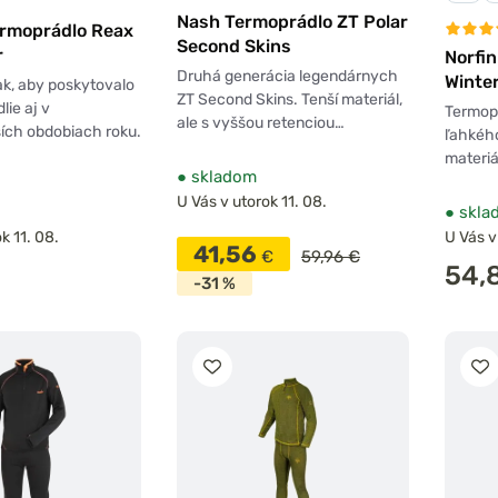
Nash Termoprádlo ZT Polar
ermoprádlo Reax
Second Skins
r
Norfi
Druhá generácia legendárnych
Winter
k, aby poskytovalo
ZT Second Skins. Tenší materiál,
lie aj v
Termop
ale s vyššou retenciou…
ích obdobiach roku.
ľahkého
materiá
●
skladom
U Vás v utorok 11. 08.
●
skla
k 11. 08.
U Vás v
41,56
€
59,96 €
54,
-31 %