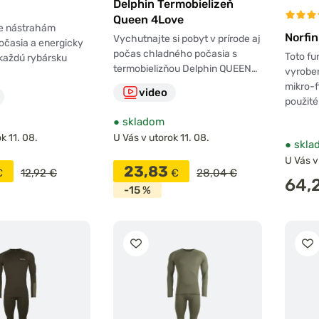
Delphin Termobielizeň
z umelých
Queen 4Love
are.
e nástrahám
Norfi
Vychutnajte si pobyt v prírode aj
íva
očasia a energicky
počas chladného počasia s
Toto fu
každú rybársku
deniu, dobre
termobielizňou Delphin QUEEN…
vyroben
ým prádlom
na
mikro-f
video
použit
článku v
●
skladom
k 11. 08.
U Vás v utorok 11. 08.
●
skla
U Vás v
23,83
€
12,92 €
€
28,04 €
64,
-15 %