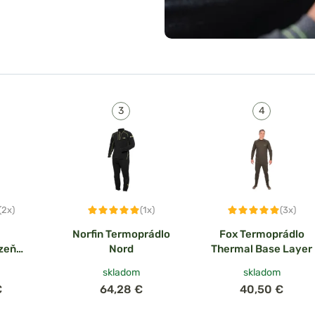
sťou
) od pokožky
bude vám
 ste na sebe
nia
(2x)
(1x)
(3x)
ohavice
Norfin Termoprádlo
Fox Termoprádlo
zeň
Nord
Thermal Base Layer
ove
, ktorá
skladom
skladom
oveň vás
€
64,28 €
40,50 €