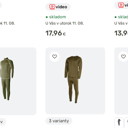
v
video
●
skladom
●
skla
k 11. 08.
U Vás v utorok 11. 08.
U Vás v
17,96
13,
€
3 varianty
ov