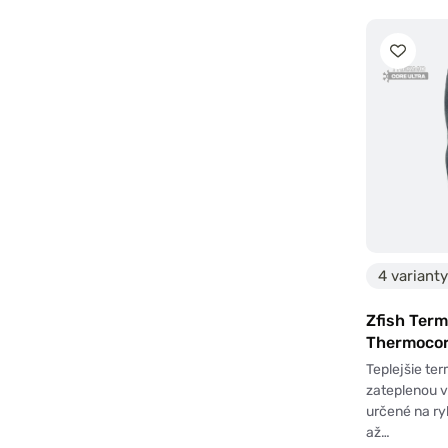
4 varianty
Zfish Ter
Thermocor
Teplejšie te
zateplenou 
určené na ry
až…