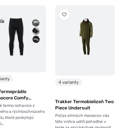
ianty
4 varianty
 Termoprádlo
ocore Comfy
Trakker Termobielizeň Two
ice
é termo nohavice z
Piece Undersuit
ného a rýchloschnúceho
Počas zimných mesiacov vás
lu, ktoré poskytujú
táto vrstva udrží pohodlne v
ú…
teple za akýchkoľvek okolností.…