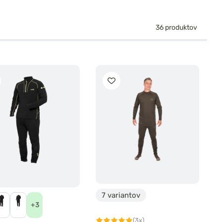
36 produktov
7 variantov
+3
(3x)