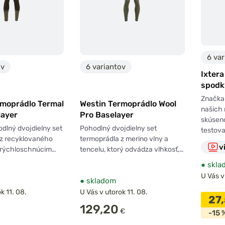
6 var
ov
6 variantov
Ixtera
spodk
Značka
rmoprádlo Termal
Westin Termoprádlo Wool
našich
layer
Pro Baselayer
skúseno
dlný dvojdielny set
Pohodlný dvojdielny set
testov
 z recyklovaného
termoprádla z merino vlny a
v
s rýchloschnúcim…
tencelu, ktorý odvádza vlhkosť,…
●
skla
U Vás v
●
skladom
k 11. 08.
U Vás v utorok 11. 08.
27
129,20
€
-15 