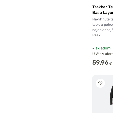
Trakker T
Base Laye
Navrhnuté ta
teplo a pohod
najchladnejš
Reax…
●
skladom
U Vás v utoro
59,96
€