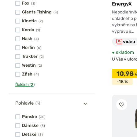
Termoprádlo sa vyrába ako z prírodných (merino vlna), tak 
Fox
EnergyX
(1)
vlákien. Čo sa odolnosti týka, umelé vlákno víťazí na plnej či
Nepodľahnit
Giants Fishing
(4)
Najčastejšie sa k výrobe funkčného rybárskeho prádla použ
chladného p
Kinetic
(2)
vykročte na 
polyester
, ktorý je veľmi odolný voči mechanickému poško
Korda
(1)
výpravu s…
izoluje a ľahko sa udržiava. Kľudne ho môžete
prať s bežn
Nash
(4)
rozdiel od citlivejšej merino vlny.
video
Norfin
(6)
Viac sa o
oblečení a obuvi na zimné rybolovenie
dozviete v 
●
skladom
Trakker
(2)
Magazíne.
U Vás v utoro
Westin
(2)
10,98
Zfish
(4)
-15 %
Ďalších (2)
Pohlavie
(3)
Pánske
(30)
Dámske
(5)
Detské
(3)