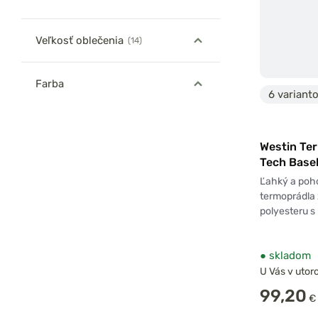
Veľkosť oblečenia
(14)
Farba
6 variant
Westin Te
Tech Base
Ľahký a poho
termoprádla
polyesteru 
●
skladom
U Vás v utoro
99,20
€