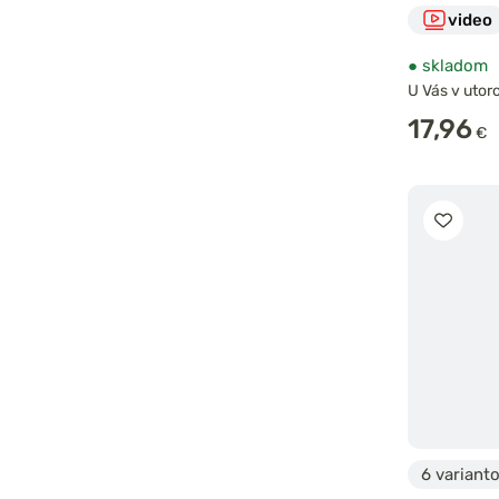
video
●
skladom
U Vás v utoro
17,96
€
6 variant