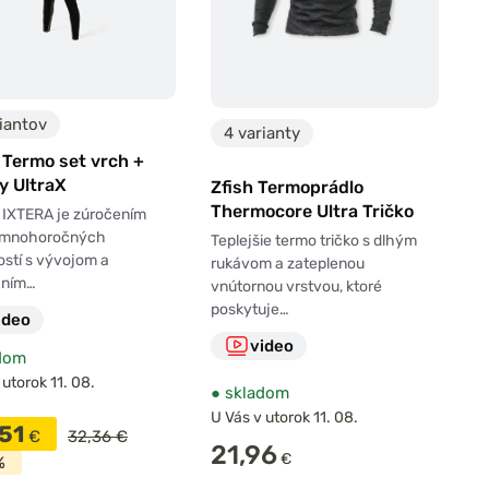
iantov
4 varianty
 Termo set vrch +
y UltraX
Zfish Termoprádlo
Thermocore Ultra Tričko
 IXTERA je zúročením
 mnohoročných
Teplejšie termo tričko s dlhým
stí s vývojom a
rukávom a zateplenou
aním…
vnútornou vrstvou, ktoré
poskytuje…
ideo
video
dom
 utorok 11. 08.
●
skladom
U Vás v utorok 11. 08.
,51
€
32,36 €
21,96
€
%