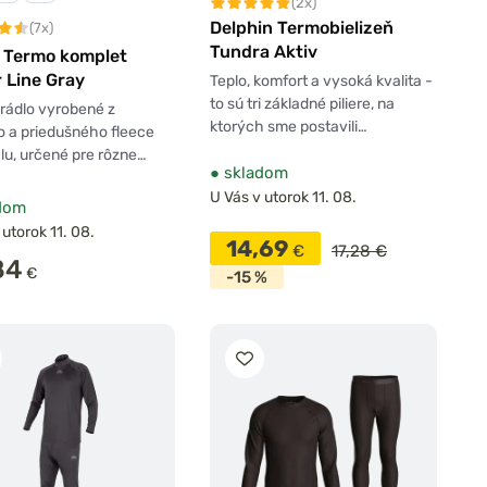
(2x)
Delphin Termobielizeň
(7x)
Tundra Aktiv
n Termo komplet
 Line Gray
Teplo, komfort a vysoká kvalita -
to sú tri základné piliere, na
rádlo vyrobené z
ktorých sme postavili…
 a priedušného fleece
lu, určené pre rôzne…
●
skladom
U Vás v utorok 11. 08.
dom
 utorok 11. 08.
14,69
€
17,28 €
84
€
-15 %