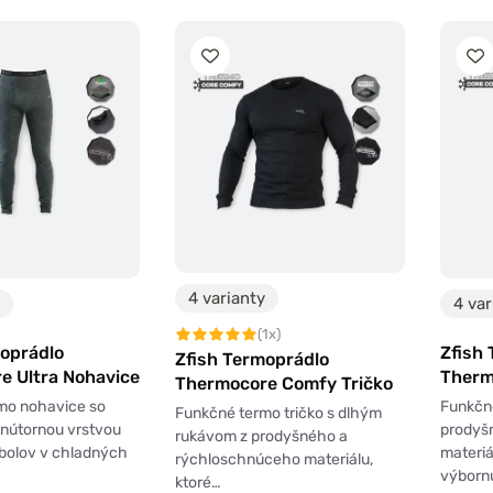
4 varianty
4 var
(1x)
moprádlo
Zfish
Zfish Termoprádlo
e Ultra Nohavice
Therm
Thermocore Comfy Tričko
Nohav
rmo nohavice so
Funkčn
Funkčné termo tričko s dlhým
vnútornou vrstvou
prodyš
rukávom z prodyšného a
bolov v chladných
materiá
rýchloschnúceho materiálu,
výborn
ktoré…