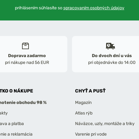
prihlásením súhlasíte so
spracovaním osobných údajov
Doprava zadarmo
Do dvoch dní u vás
pri nákupe nad 56 EUR
pri objednávke do 14:00
TKO O NÁKUPE
CHYŤ A PUSŤ
otenie obchodu 98 %
Magazín
akty
Atlas rýb
ava a platba
Náväzce, uzly, montáže a triky
enie a reklamácia
Varenie pri vode