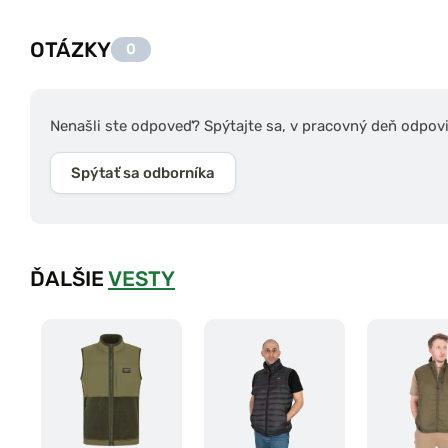
OTÁZKY
0
Nenašli ste odpoveď? Spýtajte sa, v pracovný deň odpov
Spýtať sa odborníka
ĎALŠIE
VESTY