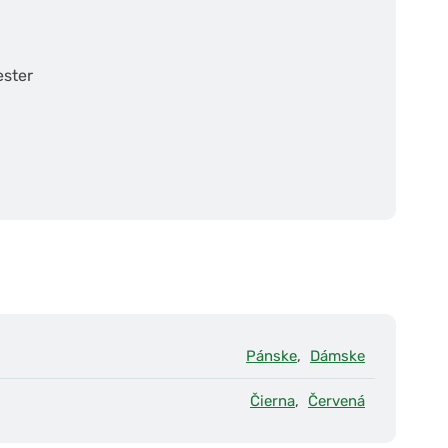
ester
Pánske
,
Dámske
Čierna
,
Červená