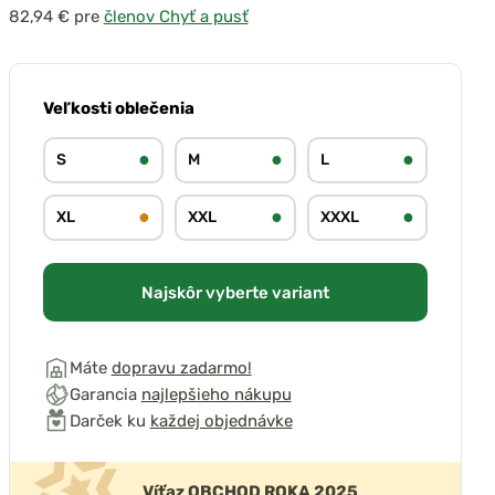
pre
členov Chyť a pusť
Veľkosti oblečenia
●
●
●
S
M
L
●
●
●
XL
XXL
XXXL
Najskôr vyberte variant
Máte
dopravu zadarmo!
Garancia
najlepšieho nákupu
Darček ku
každej objednávke
Víťaz OBCHOD ROKA 2025