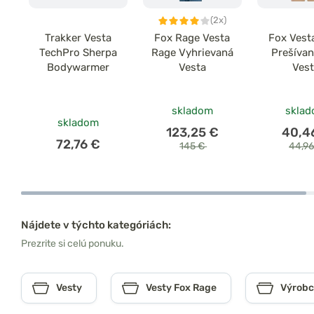
(2x)
Trakker Vesta
Fox Rage Vesta
Fox Vesta
TechPro Sherpa
Rage Vyhrievaná
Prešíva
Bodywarmer
Vesta
Ves
skladom
skla
skladom
123,25 €
40,4
72,76 €
145 €
44,9
Nájdete v týchto kategóriách:
Prezrite si celú ponuku.
Vesty
Vesty Fox Rage
Výrobc