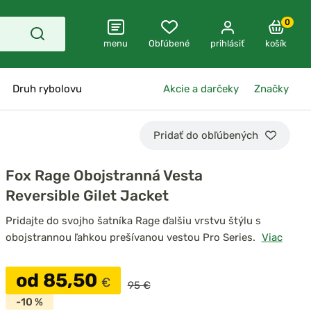
0
menu
Obľúbené
prihlásiť
košík
Druh rybolovu
Akcie a darčeky
Značky
Pridať do obľúbených
Fox Rage Obojstranná Vesta
Reversible Gilet Jacket
Pridajte do svojho šatníka Rage ďalšiu vrstvu štýlu s
obojstrannou ľahkou prešívanou vestou Pro Series.
Viac
od 85,50
€
95 €
-10 %