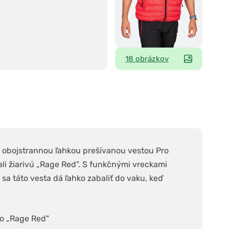
18 obrázkov
 s obojstrannou ľahkou prešívanou vestou Pro
zali žiarivú „Rage Red". S funkčnými vreckami
sa táto vesta dá ľahko zabaliť do vaku, keď
bo „Rage Red"