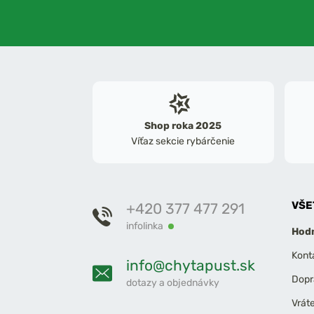
Shop roka 2025
Víťaz sekcie rybárčenie
VŠE
+420 377 477 291
infolinka
Hodn
Kont
info@chytapust.sk
Dopr
dotazy a objednávky
Vrát