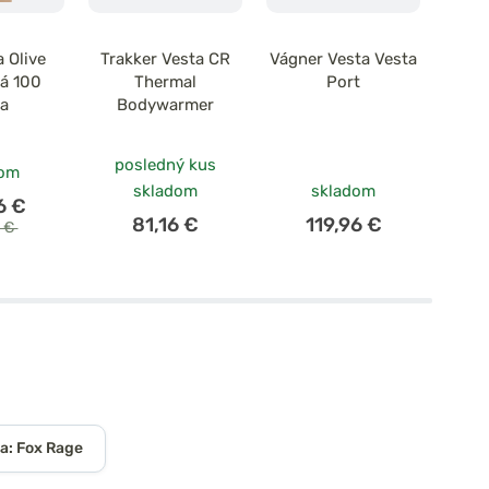
 Olive
Trakker Vesta CR
Vágner Vesta Vesta
Na
ná 100
Thermal
Port
Sh
ta
Bodywarmer
Obojs
posledný kus
dom
skladom
skladom
6 €
81,16 €
119,96 €
6 €
a: Fox Rage