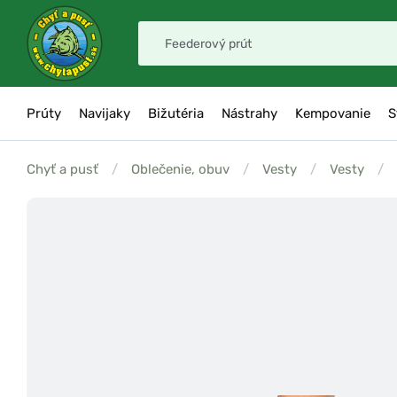
Prúty
Navijaky
Bižutéria
Nástrahy
Kempovanie
S
Chyť a pusť
/
Oblečenie, obuv
/
Vesty
/
Vesty
/