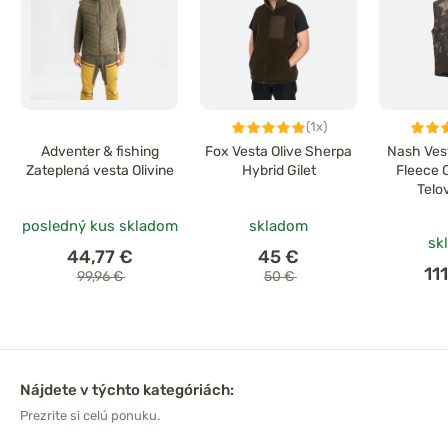
(1x)
Adventer & fishing
Fox Vesta Olive Sherpa
Nash Ves
Zateplená vesta Olivine
Hybrid Gilet
Fleece 
Telo
posledný kus skladom
skladom
sk
44,77 €
45 €
11
99,96 €
50 €
Nájdete v týchto kategóriách:
Prezrite si celú ponuku.