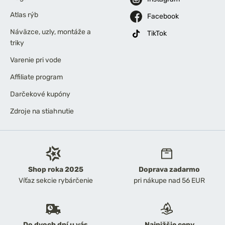
Atlas rýb
Facebook
Náväzce, uzly, montáže a
TikTok
triky
Varenie pri vode
Affiliate program
Darčekové kupóny
Zdroje na stiahnutie
Shop roka 2025
Doprava zadarmo
Víťaz sekcie rybárčenie
pri nákupe nad 56 EUR
Do dvoch dní u vás
Najnižšie ceny