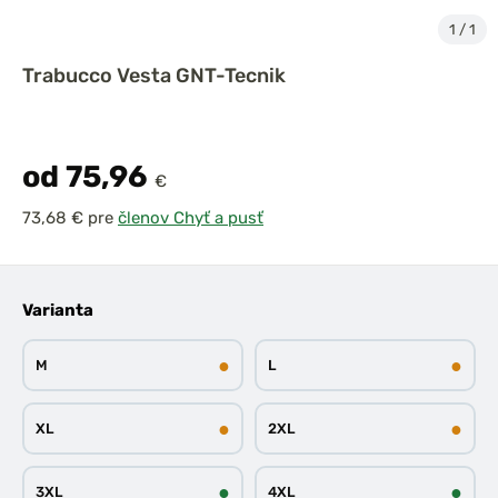
1
/
1
Trabucco Vesta GNT-Tecnik
od 75,96
€
pre
členov Chyť a pusť
Varianta
●
●
M
L
●
●
XL
2XL
●
●
3XL
4XL