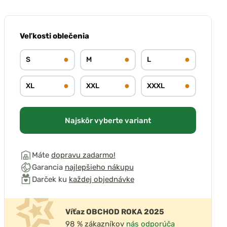
Veľkosti oblečenia
●
●
●
S
M
L
●
●
●
XL
XXL
XXXL
Najskôr vyberte variant
Máte
dopravu zadarmo!
Garancia
najlepšieho nákupu
Darček ku
každej objednávke
Víťaz OBCHOD ROKA 2025
98 % zákazníkov
nás odporúča