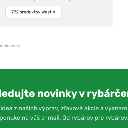
772 produktov Westin
outdoors.dk
ledujte novinky v rybárče
videá z našich výprav, zľavové akcie a význam
ponuke na váš e-mail. Od rybárov pre rybárov