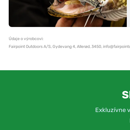
Údaje o výrobcovi:
Fairpoint Outdoors A/S,
Gydevang 4, Allerød, 3450,
info@fairpoint
S
Exkluzívne 