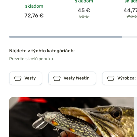
skladom
skla
skladom
45 €
44,7
72,76 €
50 €
99,9
Nájdete v týchto kategóriách:
Prezrite si celú ponuku.
Vesty
Vesty Westin
Výrobca: