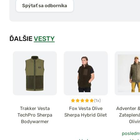
Spýtať sa odborníka
ĎALŠIE
VESTY
(1x)
Trakker Vesta
Fox Vesta Olive
Adventer &
TechPro Sherpa
Sherpa Hybrid Gilet
Zateplen
Bodywarmer
Olivi
posledn