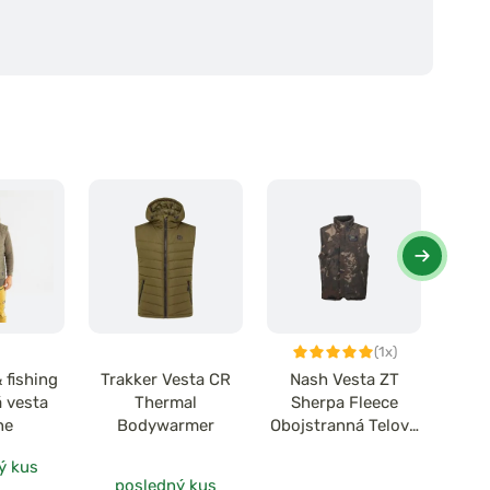
(1x)
 fishing
Trakker Vesta CR
Nash Vesta ZT
Fox
á vesta
Thermal
Sherpa Fleece
Pr
ne
Bodywarmer
Obojstranná Telová
Vesta
ý kus
posledný kus