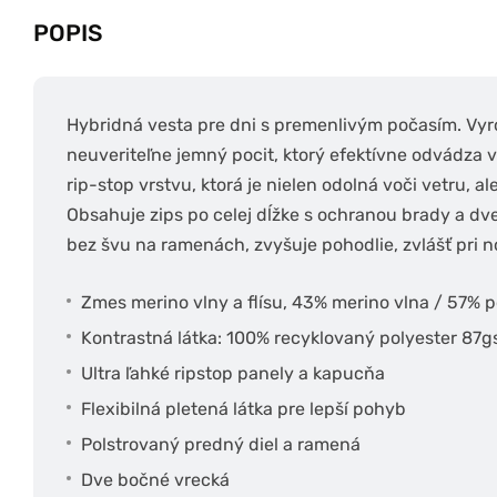
POPIS
Hybridná vesta pre dni s premenlivým počasím. Vyro
neuveriteľne jemný pocit, ktorý efektívne odvádza v
rip-stop vrstvu, ktorá je nielen odolná voči vetru, a
Obsahuje zips po celej dĺžke s ochranou brady a dv
bez švu na ramenách, zvyšuje pohodlie, zvlášť pri 
Zmes merino vlny a flísu, 43% merino vlna / 57% 
Kontrastná látka: 100% recyklovaný polyester 87
Ultra ľahké ripstop panely a kapucňa
Flexibilná pletená látka pre lepší pohyb
Polstrovaný predný diel a ramená
Dve bočné vrecká