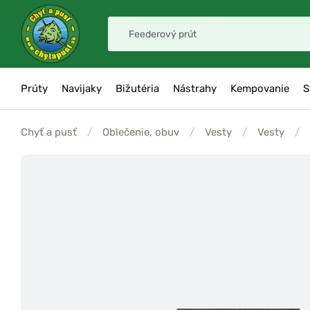
Prúty
Navijaky
Bižutéria
Nástrahy
Kempovanie
S
Chyť a pusť
/
Oblečenie, obuv
/
Vesty
/
Vesty
/