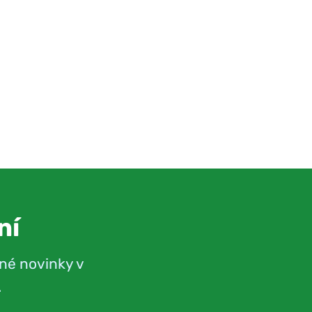
ní
né novinky v
.