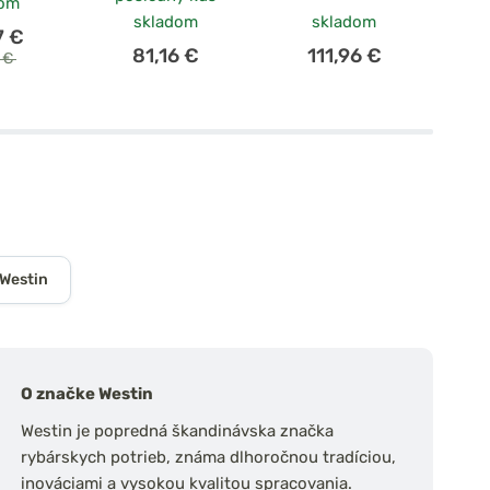
dom
skladom
skladom
7 €
81,16 €
111,96 €
6 €
 Westin
O značke Westin
Westin je popredná škandinávska značka
rybárskych potrieb, známa dlhoročnou tradíciou,
inováciami a vysokou kvalitou spracovania.