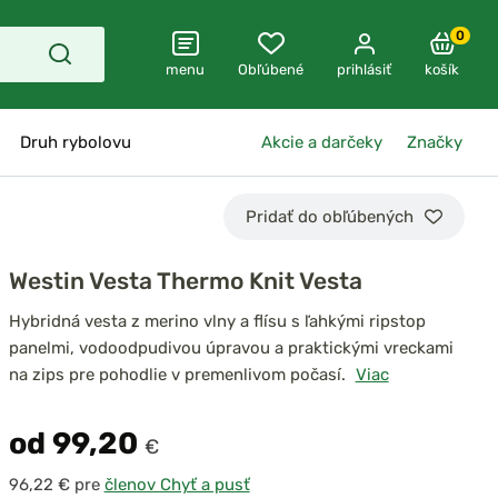
0
menu
Obľúbené
prihlásiť
košík
Druh rybolovu
Akcie a darčeky
Značky
Pridať do obľúbených
Westin Vesta Thermo Knit Vesta
Hybridná vesta z merino vlny a flísu s ľahkými ripstop
panelmi, vodoodpudivou úpravou a praktickými vreckami
na zips pre pohodlie v premenlivom počasí.
Viac
od 99,20
€
pre
členov Chyť a pusť