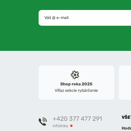
Shop roka 2025
Víťaz sekcie rybárčenie
VŠE
+420 377 477 291
infolinka
Hodn