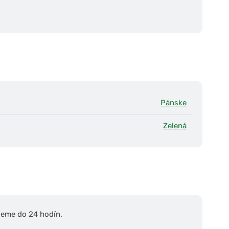
Pánske
Zelená
ieme do 24 hodín.