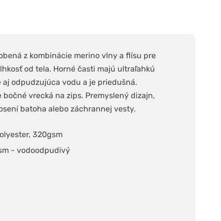
bená z kombinácie merino vlny a flísu pre
lhkosť od tela. Horné časti majú ultraľahkú
le aj odpudzujúca vodu a je priedušná.
e bočné vrecká na zips. Premyslený dizajn,
nosení batoha alebo záchrannej vesty.
polyester, 320gsm
gsm - vodoodpudivý