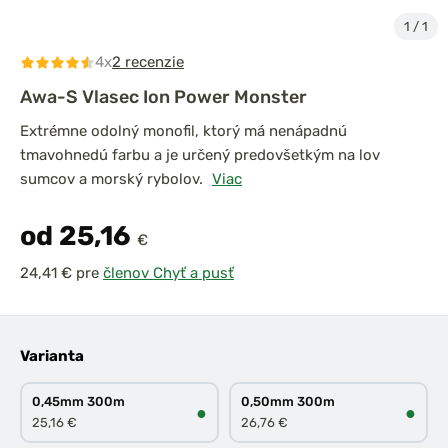
1
/
1
4x
2 recenzie
Awa-S Vlasec Ion Power Monster
Extrémne odolný monofil, ktorý má nenápadnú
tmavohnedú farbu a je určený predovšetkým na lov
sumcov a morský rybolov.
Viac
od 25,16
€
pre
členov Chyť a pusť
Varianta
0,45mm 300m
0,50mm 300m
●
●
25,16 €
26,76 €