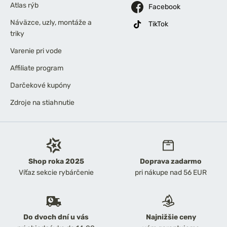
Atlas rýb
Facebook
Náväzce, uzly, montáže a
TikTok
triky
Varenie pri vode
Affiliate program
Darčekové kupóny
Zdroje na stiahnutie
Shop roka 2025
Doprava zadarmo
Víťaz sekcie rybárčenie
pri nákupe nad 56 EUR
Do dvoch dní u vás
Najnižšie ceny