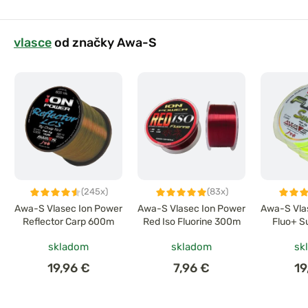
vlasce
od značky Awa-S
(245x)
(83x)
Awa-S Vlasec Ion Power
Awa-S Vlasec Ion Power
Awa-S Vla
Reflector Carp 600m
Red Iso Fluorine 300m
Fluo+ S
skladom
skladom
sk
19,96 €
7,96 €
19