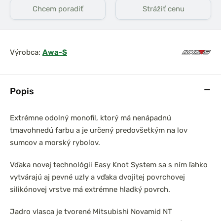
Chcem poradiť
Strážiť cenu
Výrobca:
Awa-S
Popis
Extrémne odolný monofil, ktorý má nenápadnú
tmavohnedú farbu a je určený predovšetkým na lov
sumcov a morský rybolov.
Vďaka novej technológii Easy Knot System sa s ním ľahko
vytvárajú aj pevné uzly a vďaka dvojitej povrchovej
silikónovej vrstve má extrémne hladký povrch.
Jadro vlasca je tvorené Mitsubishi Novamid NT