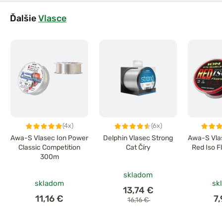
Ďalšie
Vlasce
(4x)
(6x)
Awa-S Vlasec Ion Power
Delphin Vlasec Strong
Awa-S Vla
Classic Competition
Cat Číry
Red Iso F
300m
skladom
skladom
sk
13,74 €
11,16 €
7
16,16 €