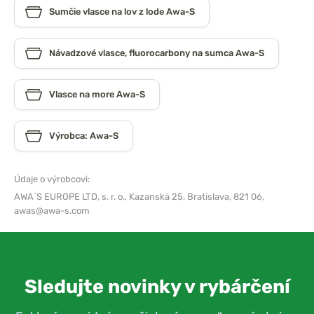
Sumčie vlasce na lov z lode Awa-S
Návadzové vlasce, fluorocarbony na sumca Awa-S
Vlasce na more Awa-S
Výrobca: Awa-S
Údaje o výrobcovi:
AWA´S EUROPE LTD, s. r. o.,
Kazanská 25, Bratislava, 821 06,
awas@awa-s.com
Sledujte novinky v rybárčení