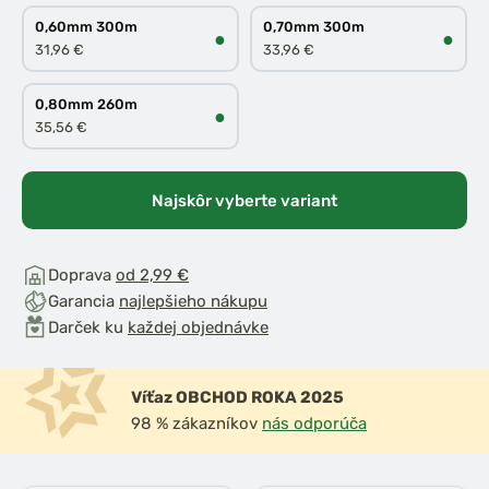
0,60mm 300m
0,70mm 300m
●
●
31,96 €
33,96 €
0,80mm 260m
●
35,56 €
Najskôr vyberte variant
Doprava
od 2,99 €
Garancia
najlepšieho nákupu
Darček ku
každej objednávke
Víťaz OBCHOD ROKA 2025
98 % zákazníkov
nás odporúča