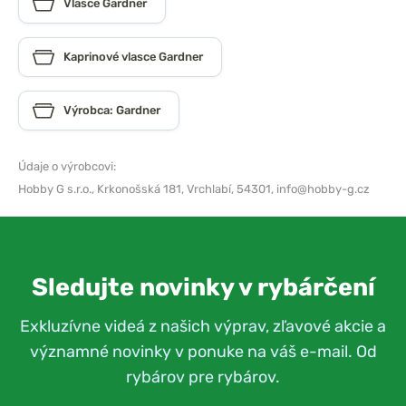
Vlasce Gardner
Kaprinové vlasce Gardner
Výrobca: Gardner
Údaje o výrobcovi:
Hobby G s.r.o.,
Krkonošská 181, Vrchlabí, 54301,
info@hobby-g.cz
Sledujte novinky v rybárčení
Exkluzívne videá z našich výprav, zľavové akcie a
významné novinky v ponuke na váš e-mail. Od
rybárov pre rybárov.