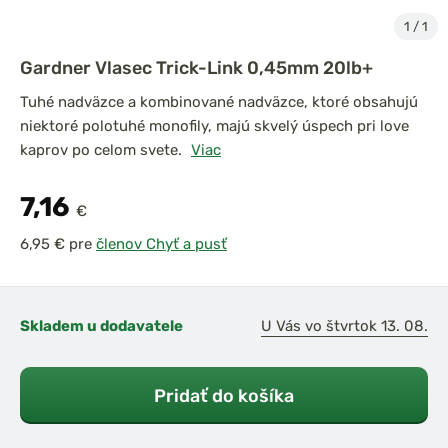
1
/
1
Gardner Vlasec Trick-Link 0,45mm 20lb+
Tuhé nadväzce a kombinované nadväzce, ktoré obsahujú
niektoré polotuhé monofily, majú skvelý úspech pri love
kaprov po celom svete.
Viac
7,16
€
pre
členov Chyť a pusť
Skladem u dodavatele
U Vás vo štvrtok 13. 08.
Pridať do košíka