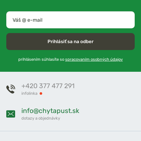
Prihlásiť sa na odber
prihlásením súhlasíte so
spracovaním osobných údajov
+420 377 477 291
infolinka
info@chytapust.sk
dotazy a objednávky