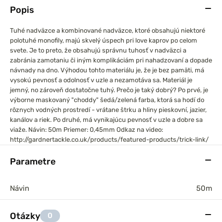
Popis
Tuhé nadväzce a kombinované nadväzce, ktoré obsahujú niektoré
polotuhé monofily, majú skvelý úspech pri love kaprov po celom
svete.
Je to preto, že obsahujú správnu tuhosť v nadväzci a
zabránia zamotaniu či iným komplikáciám pri nahadzovaní a dopade
návnady na dno. Výhodou tohto materiálu je, že je bez pamäti, má
vysokú pevnosť a odolnosť v uzle a nezamotáva sa. Materiál je
jemný, no zároveň dostatočne tuhý.
Prečo je taký dobrý?
Po prvé, je
výborne maskovaný "choddy" šedá/zelená farba, ktorá sa hodí do
rôznych vodných prostredí - vrátane štrku a hliny pieskovní, jazier,
kanálov a riek. Po druhé, má vynikajúcu pevnosť v uzle a dobre sa
viaže.
Návin: 50m
Priemer: 0,45mm
Odkaz na video:
http://gardnertackle.co.uk/products/featured-products/trick-link/
Parametre
Návin
50m
Otázky
0