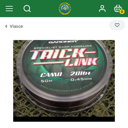
0
Vlasce