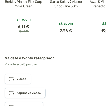
Berkley Vlasec Flex Carp
Garda Šokový vlasec
Awa-S Vla
Moss Green
Shock line 50m
Reflecto
skladom
skladom
sk
6,11 €
7,96 €
19
7,64 €
Nájdete v týchto kategóriách:
Prezrite si celú ponuku.
Vlasce
Kaprinové vlasce