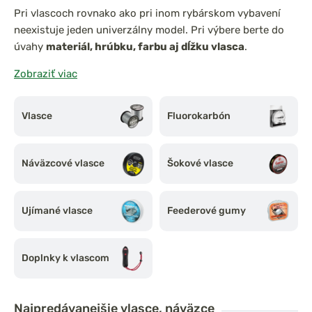
Pri vlascoch rovnako ako pri inom rybárskom vybavení
neexistuje jeden univerzálny model. Pri výbere berte do
úvahy
materiál, hrúbku, farbu aj dĺžku vlasca
.
Zobraziť viac
Ako vybrať najlepší rybársky vlasec?
Vlasce
Fluorokarbón
Nepodceňujte výber
rybárskeho vlasca
. Pri zdolávaní
rýb, a obzvlášť tých veľkých, býva vlasec často slabým
článkom.
Dĺžku a hrúbku vlasca
vyberajte podľa rýb, na
Náväzcové vlasce
Šokové vlasce
ktoré cielite. A aj keď platí, že čím väčšiu rybu chytáte,
tým silnejší vlasec a naopak, nemusíte to hnať do
extrémov. Ak si lámete hlavu nad tým, čo navinúť na
Ujímané vlasce
Feederové gumy
cievku, urobte si jasno v jednotlivých parametroch. Ľahko
tak vyberiete
kmeňový
aj
náväzcový vlasec
.
Doplnky k vlascom
Materiál a zloženie vlákna: vlasce a pletené
šnúry
Najpredávanejšie
vlasce, náväzce