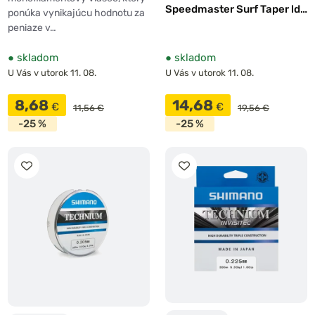
Speedmaster Surf Taper ld
ponúka vynikajúcu hodnotu za
Clear 10x15m
peniaze v…
●
skladom
●
skladom
U Vás v utorok 11. 08.
U Vás v utorok 11. 08.
8,68
14,68
€
€
11,56 €
19,56 €
-25 %
-25 %