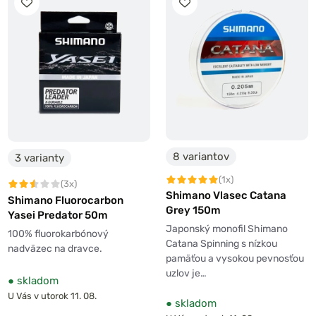
8 variantov
3 varianty
(1x)
(3x)
Shimano Vlasec Catana
Shimano Fluorocarbon
Grey 150m
Yasei Predator 50m
Japonský monofil Shimano
100% fluorokarbónový
Catana Spinning s nízkou
nadväzec na dravce.
pamäťou a vysokou pevnosťou
uzlov je…
●
skladom
U Vás v utorok 11. 08.
●
skladom