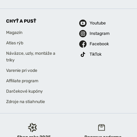
CHYŤ A PUSŤ
Youtube
Magazín
Instagram
Atlas rýb
Facebook
Náväzce, uzly, montáže a
TikTok
triky
Varenie pri vode
Affiliate program
Darčekové kupóny
Zdroje na stiahnutie