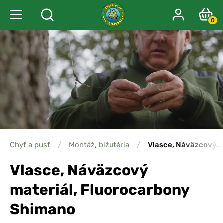
0
Chyť a pusť
/
Montáž, bižutéria
/
Vlasce, Náväzcový…
Vlasce, Náväzcový
materiál, Fluorocarbony
Shimano