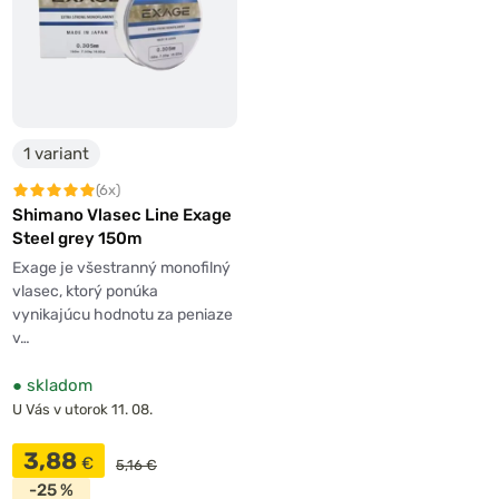
1 variant
(6x)
Shimano Vlasec Line Exage
Steel grey 150m
Exage je všestranný monofilný
vlasec, ktorý ponúka
vynikajúcu hodnotu za peniaze
v…
●
skladom
U Vás v utorok 11. 08.
3,88
€
5,16 €
-25 %