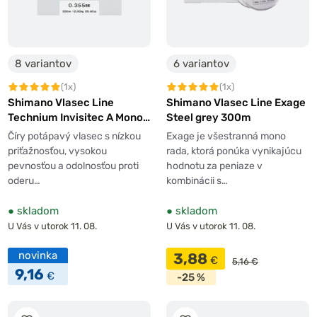
naozaj ďaleko, investujte do
ujímaného vlasca
so
zužujúcim sa priemerom.
8 variantov
6 variantov
(1x)
(1x)
Shimano Vlasec Line
Shimano Vlasec Line Exage
Technium Invisitec A Mono
Steel grey 300m
Grey 300m
Číry potápavý vlasec s nízkou
Exage je všestranná mono
priťažnosťou, vysokou
rada, ktorá ponúka vynikajúcu
pevnosťou a odolnosťou proti
hodnotu za peniaze v
oderu…
kombinácii s…
●
skladom
●
skladom
U Vás v utorok 11. 08.
U Vás v utorok 11. 08.
novinka
3,88
€
5,16 €
9,16
€
-25 %