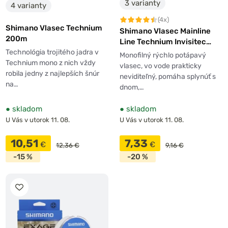
3 varianty
4 varianty
(4x)
Shimano Vlasec Technium
Shimano Vlasec Mainline
200m
Line Technium Invisitec
300m
Technológia trojitého jadra v
Monofilný rýchlo potápavý
Technium mono z nich vždy
vlasec, vo vode prakticky
robila jedny z najlepších šnúr
neviditeľný, pomáha splynúť s
na…
dnom,…
●
skladom
●
skladom
U Vás v utorok 11. 08.
U Vás v utorok 11. 08.
10,51
7,33
€
€
12,36 €
9,16 €
-15 %
-20 %