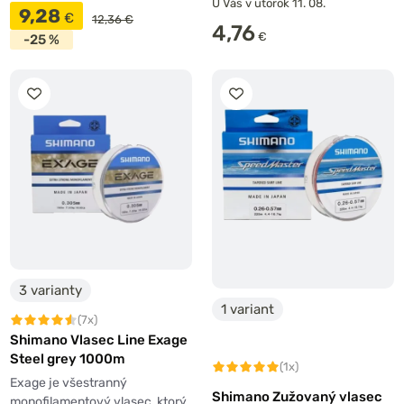
U Vás v utorok 11. 08.
9,28
€
12,36 €
4,76
€
-25 %
3 varianty
1 variant
(7x)
Shimano Vlasec Line Exage
Steel grey 1000m
(1x)
Exage je všestranný
Shimano Zužovaný vlasec
monofilamentový vlasec, ktorý