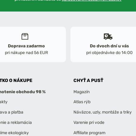
Doprava zadarmo
Do dvoch dní u vás
pri nákupe nad 56 EUR
pri objednávke do 14:00
TKO O NÁKUPE
CHYŤ A PUSŤ
otenie obchodu 98 %
Magazín
akty
Atlas rýb
ava a platba
Náväzce, uzly, montáže a triky
enie a reklamácia
Varenie pri vode
líme ekologicky
Affiliate program