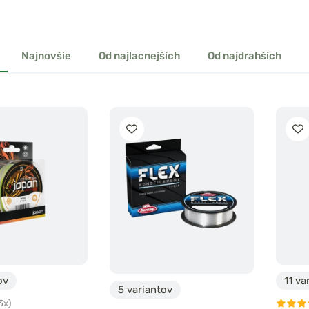
Najnovšie
Od najlacnejších
Od najdrahších
ov
11 va
5 variantov
3x)