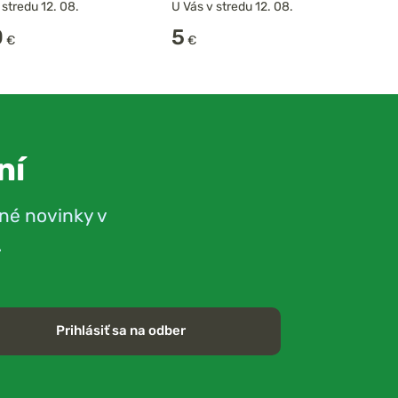
 stredu 12. 08.
U Vás v stredu 12. 08.
0
5
€
€
ní
né novinky v
.
Prihlásiť sa na odber