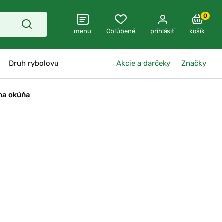
0
menu
Obľúbené
prihlásiť
košík
Druh rybolovu
Akcie a darčeky
Značky
na okúňa