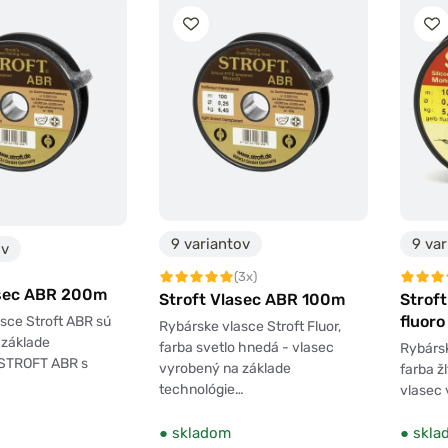
9 var
9 variantov
ov
(3x)
asec ABR 200m
Stroft
Stroft Vlasec ABR 100m
fluor
sce Stroft ABR sú
Rybárske vlasce Stroft Fluor,
 základe
farba svetlo hnedá - vlasec
Rybársk
 STROFT ABR s
vyrobený na základe
farba ž
technológie…
vlasec
●
skladom
●
skla