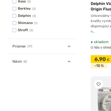
Asso
(2)
Delphin V
Berkley
Origin Fluo
(2)
Univerzálny 
Delphin
(2)
kvality vyro
Shimano
(1)
disponujúci
Stroft
(5)
v…
●
skladom
Priemer
(17)
U Vás v stred
6,90
€
Návin
(6)
-15 %