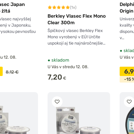
lasec Japan
Delph
(1x)
 žltá
Origin
Berkley Vlasec Flex Mono
vlasec najvyššej
Univerz
Clear 300m
bený v Japonsku,
kvality
Špičkový vlasec Berkley Flex
 vysokou pevnosťou
dispon
Mono vyrobený v EÚ! Určite
v…
uspokojí aj tie najnáročnejšie…
●
skla
u 12. 08.
U Vás v
●
skladom
U Vás v stredu 12. 08.
6,
8,12 €
7,20
€
-15 