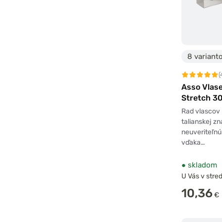
8 variant
(
Asso Vlase
Stretch 3
Rad vlascov
talianskej z
neuveriteľnú
vďaka…
●
skladom
U Vás v stred
10,36
€