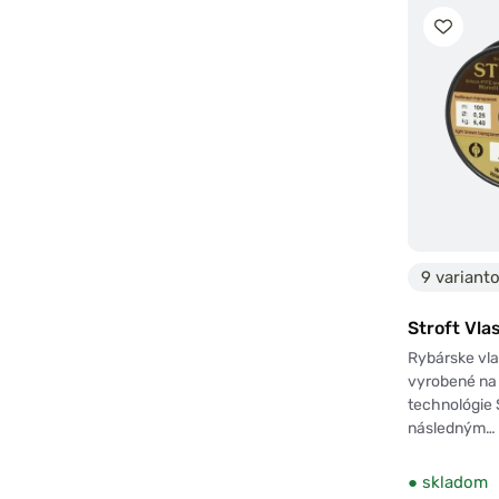
9 variant
Stroft Vl
Rybárske vla
vyrobené na
technológie
následným…
●
skladom