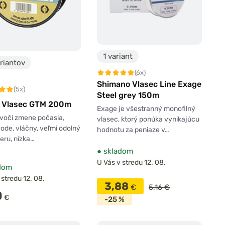
1 variant
riantov
(6x)
Shimano Vlasec Line Exage
(5x)
Steel grey 150m
t Vlasec GTM 200m
Exage je všestranný monofilný
voči zmene počasia,
vlasec, ktorý ponúka vynikajúcu
vode, vláčny, veľmi odolný
hodnotu za peniaze v…
deru, nízka…
●
skladom
U Vás v stredu 12. 08.
dom
 stredu 12. 08.
3,88
€
5,16 €
0
€
-25 %