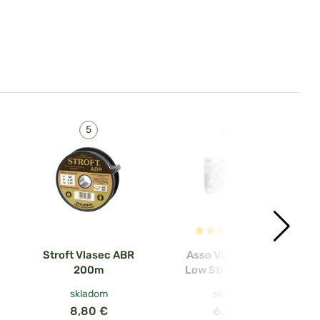
(14x)
Stroft Vlasec ABR
Asso Vlasec Ultra
200m
Low Stretch 150m
skladom
skladom
8,80 €
6,20 €