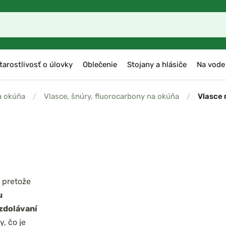
tarostlivosť o úlovky
Oblečenie
Stojany a hlásiče
Na vode
a okúňa
/
Vlasce, šnúry, fluorocarbony na okúňa
/
Vlasce 
, pretože
u
 zdolávaní
, čo je