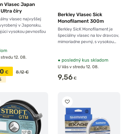
in Vlasec Japan
 Ultra číry
Berkley Vlasec Sick
álny vlasec najvyššej
Monofilament 300m
 vyrobený v Japonsku,
Berkley SicK Monofilament je
ujúci vysokou pevnosťou
špeciálny vlasec na lov dravcov,
mimoriadne pevný, s vysokou…
dom
 stredu 12. 08.
●
posledný kus skladom
U Vás v stredu 12. 08.
90
€
8,12 €
9,56
€
%