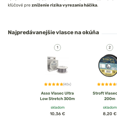
kľúčové pre
zníženie rizika vyrezania háčika
.
Najpredávanejšie
vlasce na okúňa
(40x)
Asso Vlasec Ultra
Stroft Vlase
Low Stretch 300m
200m
skladom
skladom
10,36 €
8,20 €