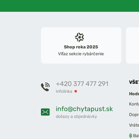
Shop roka 2025
Víťaz sekcie rybárčenie
VŠE
+420 377 477 291
infolinka
Hodn
Kont
info@chytapust.sk
Dopr
dotazy a objednávky
Vrát
Ba