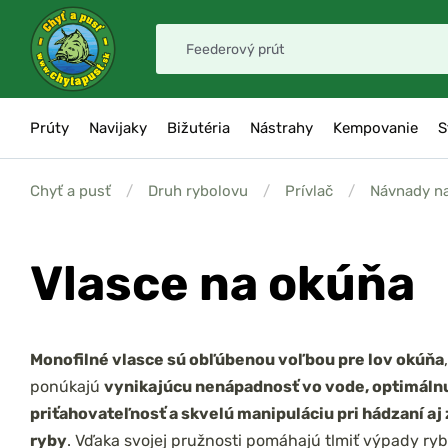
Prúty
Navijaky
Bižutéria
Nástrahy
Kempovanie
S
Chyť a pusť
/
Druh rybolovu
/
Prívlač
/
Návnady n
Vlasce na okúňa
Monofilné vlasce sú obľúbenou voľbou pre lov okúňa
ponúkajú
vynikajúcu nenápadnosť vo vode, optimáln
priťahovateľnosť a skvelú manipuláciu pri hádzaní aj
ryby
. Vďaka svojej pružnosti pomáhajú tlmiť výpady ryby