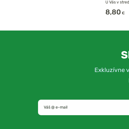
U Vás v stred
8,80
€
S
Exkluzívne 