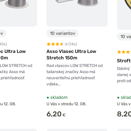
ov
10 variantov
10 va
40x)
(14x)
c Ultra Low
Asso Vlasec Ultra Low
00m
Stretch 150m
Strof
 LOW STRETCH od
Rad vlascov LOW STRETCH od
Odolný 
načky Asso má
talianskej značky Asso má
slanej 
 priehľadnosť
neuveriteľnú priehľadnosť
proti o
vďaka…
●
skladom
●
skla
u 12. 08.
U Vás v stredu 12. 08.
U Vás v
6,20
8,2
€