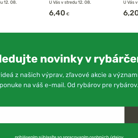
u 12. 08.
U Vás v stredu 12. 08.
U Vás v
6,40
6,2
€
ledujte novinky v rybárče
videá z našich výprav, zľavové akcie a význam
ponuke na váš e-mail. Od rybárov pre rybárov
prihlásením súhlasíte so
spracovaním osobných údajov