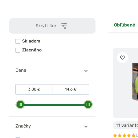
Obľúbené
Skryť filtre
Skladom
Zlacněno
Cena
11 variant
Značky
(