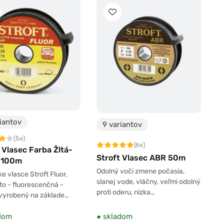
iantov
9 variantov
(5x)
(6x)
 Vlasec Farba Žltá-
Stroft Vlasec ABR 50m
o 100m
Odolný voči zmene počasia,
e vlasce Stroft Fluor,
slanej vode, vláčny, veľmi odolný
lto - fluorescenčná -
proti oderu, nízka…
 vyrobený na základe…
dom
●
skladom