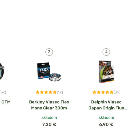
(5x)
(1x)
(3x)
c GTM
Berkley Vlasec Flex
Delphin Vlasec
Mono Clear 300m
Japan Origin Fluo
žltá
skladom
skladom
7,20 €
6,90 €