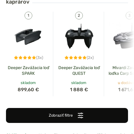
kaprárov
(3x)
(2x)
Deeper Zavážacia loď
Deeper Zavážacia loď
Mivardi Za
SPARK
QUEST
loďka Carp Sc
ion 2
skladom
skladom
u dodáva
899,60 €
1 888 €
1 671,
Zobraziť filtre