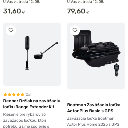
U Vás v stredu 12. 08.
U Vás v stredu 12. 08.
31,60
79,60
€
€
(2x)
Deeper Držiak na zavážaciu
Boatman Zavážacia loďka
loďku Range Extender Kit
Actor Plus Basic s GPS
Riešenie pre rybárov so
funkciou Home Čierna
Zavážacia loďka Boatman
zavážacou loďkou, ktorí
Actor Plus Home 2025 s GPS
potrebujú silné spojenie s