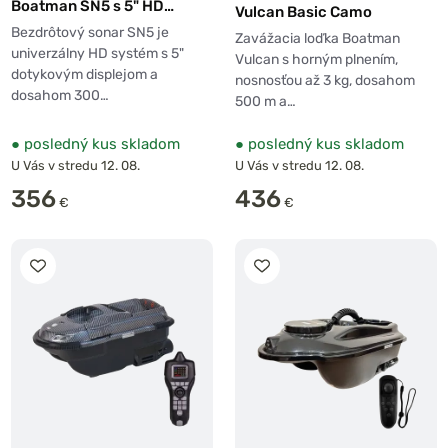
Boatman SN5 s 5" HD
Vulcan Basic Camo
dotykovým displejom
Bezdrôtový sonar SN5 je
Zavážacia loďka Boatman
univerzálny HD systém s 5"
Vulcan s horným plnením,
dotykovým displejom a
nosnosťou až 3 kg, dosahom
dosahom 300…
500 m a…
●
posledný kus skladom
●
posledný kus skladom
U Vás v stredu 12. 08.
U Vás v stredu 12. 08.
356
436
€
€