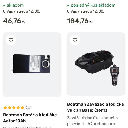
●
skladom
●
posledný kus skladom
U Vás v stredu 12. 08.
U Vás v stredu 12. 08.
46,76
184,76
€
€
Boatman Zavážacia lodička
(2x)
Vulcan Basic Čierna
Boatman Batéria k lodičke
Zavážacia lodička s horným
Actor 10Ah
plnením, tichým chodom a