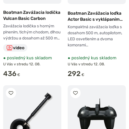
Boatman Zavážacia lodička
Boatman Zavážacia loďka
Vulcan Basic Carbon
Actor Basic s vyklápaním
10Ah batéria čierna
Zavážacia lodička s horným
Kompaktná zavážacia loďka s
plnením, tichým chodom, dlhou
dosahom 500 m, autopilotom,
výdržou a dosahom až 500 m…
LED osvetlením a dvoma
komorami…
video
●
posledný kus skladom
●
posledný kus skladom
U Vás v stredu 12. 08.
U Vás v stredu 12. 08.
436
292
€
€