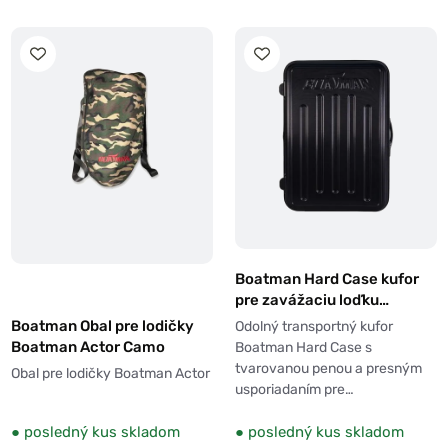
Boatman Hard Case kufor
pre zavážaciu loďku
Boatman Actor, Plus, Vulcan
Boatman Obal pre lodičky
Odolný transportný kufor
Boatman Actor Camo
Boatman Hard Case s
tvarovanou penou a presným
Obal pre lodičky Boatman Actor
usporiadaním pre…
●
posledný kus skladom
●
posledný kus skladom