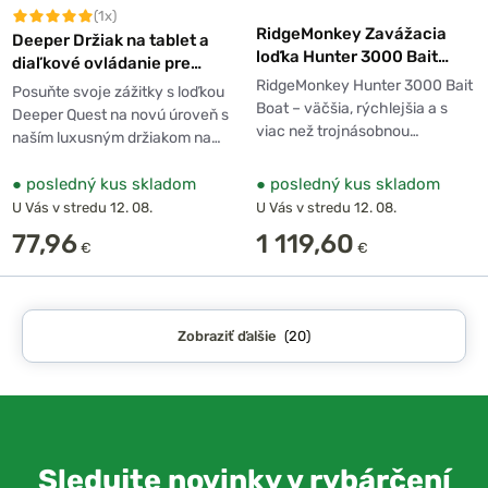
(1x)
RidgeMonkey Zavážacia
Deeper Držiak na tablet a
loďka Hunter 3000 Bait
diaľkové ovládanie pre
Boat
loďku Deeper Quest
RidgeMonkey Hunter 3000 Bait
Posuňte svoje zážitky s loďkou
Boat – väčšia, rýchlejšia a s
Deeper Quest na novú úroveň s
viac než trojnásobnou…
naším luxusným držiakom na…
●
posledný kus skladom
●
posledný kus skladom
U Vás v stredu 12. 08.
U Vás v stredu 12. 08.
77,96
1 119,60
€
€
Zobraziť ďalšie
(20)
Sledujte novinky v rybárčení