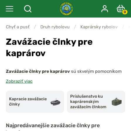
0
Chyť a pusť
/
Druh rybolovu
/
Kaprársky rybolov
/
K
Zavážacie člnky pre
kaprárov
Zavážacie člnky pre kaprárov
sú skvelým pomocníkom
pre
presné zakrmovanie a zavážanie montáží
na lovné
Zobraziť viac
miesta, kam by ste bežne nenahodili. Vďaka
tichému
chodu a jednoduchému ovládaniu
umožňujú
efektívny
Príslušenstvo ku
Kapracie zavážacie
a diskrétny lov
, bez toho aby rušili ryby. Vyberte si
kaprárenským
člnky
modely s GPS, autopilotem a dlhou výdržou batérie
pre
zavážacím člnkom
maximálnu kontrolu nad vaším rybolovom.
Najpredávanejšie
zavážacie člnky pre