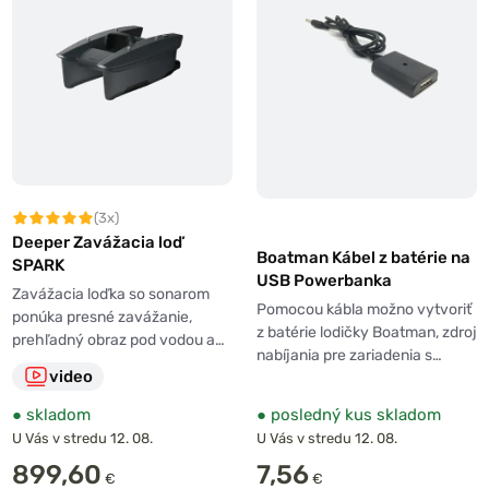
(3x)
Deeper Zavážacia loď
Boatman Kábel z batérie na
SPARK
USB Powerbanka
Zavážacia loďka so sonarom
Pomocou kábla možno vytvoriť
ponúka presné zavážanie,
z batérie lodičky Boatman, zdroj
prehľadný obraz pod vodou a…
nabíjania pre zariadenia s…
video
●
skladom
●
posledný kus skladom
U Vás v stredu 12. 08.
U Vás v stredu 12. 08.
899,60
7,56
€
€