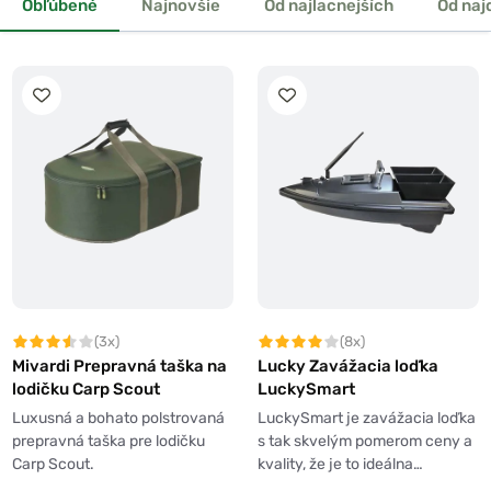
Obľúbené
Najnovšie
Od najlacnejších
Od naj
(3x)
(8x)
Mivardi Prepravná taška na
Lucky Zavážacia loďka
lodičku Carp Scout
LuckySmart
Luxusná a bohato polstrovaná
LuckySmart je zavážacia loďka
prepravná taška pre lodičku
s tak skvelým pomerom ceny a
Carp Scout.
kvality, že je to ideálna…