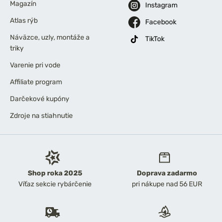
Magazín
Instagram
Atlas rýb
Facebook
Náväzce, uzly, montáže a
TikTok
triky
Varenie pri vode
Affiliate program
Darčekové kupóny
Zdroje na stiahnutie
Shop roka 2025
Doprava zadarmo
Víťaz sekcie rybárčenie
pri nákupe nad 56 EUR