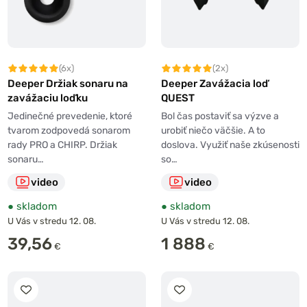
(6x)
(2x)
Deeper Držiak sonaru na
Deeper Zavážacia loď
zavážaciu loďku
QUEST
Jedinečné prevedenie, ktoré
Bol čas postaviť sa výzve a
tvarom zodpovedá sonarom
urobiť niečo väčšie. A to
rady PRO a CHIRP. Držiak
doslova. Využiť naše zkúsenosti
sonaru…
so…
video
video
●
skladom
●
skladom
U Vás v stredu 12. 08.
U Vás v stredu 12. 08.
39,56
1 888
€
€