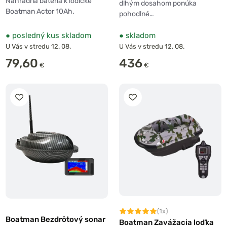
Náhradná batéria k lodičke
dlhým dosahom ponúka
Boatman Actor 10Ah.
pohodlné…
●
posledný kus skladom
●
skladom
U Vás v stredu 12. 08.
U Vás v stredu 12. 08.
79,60
436
€
€
(1x)
Boatman Bezdrôtový sonar
Boatman Zavážacia loďka