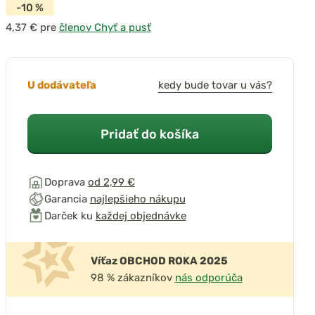
-10 %
pre
členov Chyť a pusť
U dodávateľa
kedy bude tovar u vás?
Pridať do košíka
Doprava
od 2,99 €
Garancia
najlepšieho nákupu
Darček ku
každej objednávke
Víťaz OBCHOD ROKA 2025
98 % zákazníkov
nás odporúča