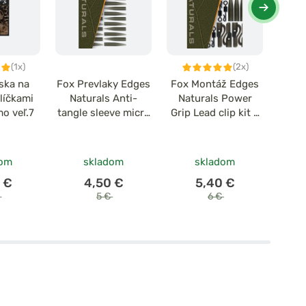
(1x)
(2x)
ska na
Fox Prevlaky Edges
Fox Montáž Edges
F
líčkami
Naturals Anti-
Naturals Power
záve
o veľ.7
tangle sleeve micro
Grip Lead clip kit x
bez 
25 ks
5
dom
skladom
skladom
 €
4,50 €
5,40 €
€
5 €
6 €