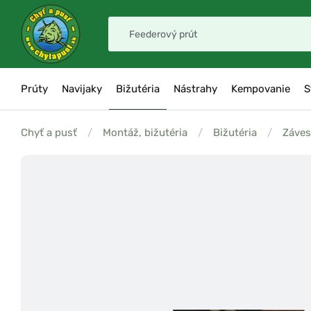
Prúty
Navijaky
Bižutéria
Nástrahy
Kempovanie
S
Chyť a pusť
/
Montáž, bižutéria
/
Bižutéria
/
Záves