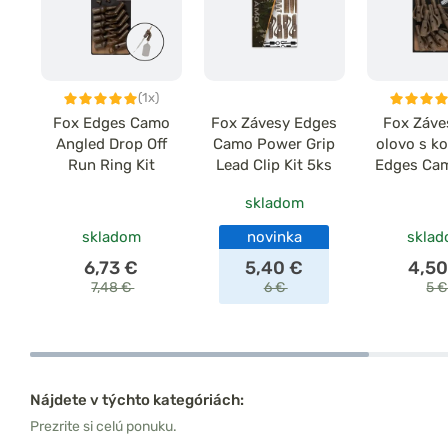
(1x)
Fox Edges Camo
Fox Závesy Edges
Fox Záve
Angled Drop Off
Camo Power Grip
olovo s ko
Run Ring Kit
Lead Clip Kit 5ks
Edges Cam
skladom
skladom
novinka
skla
6,73 €
5,40 €
4,50
7,48 €
6 €
5 
Nájdete v týchto kategóriách:
Prezrite si celú ponuku.