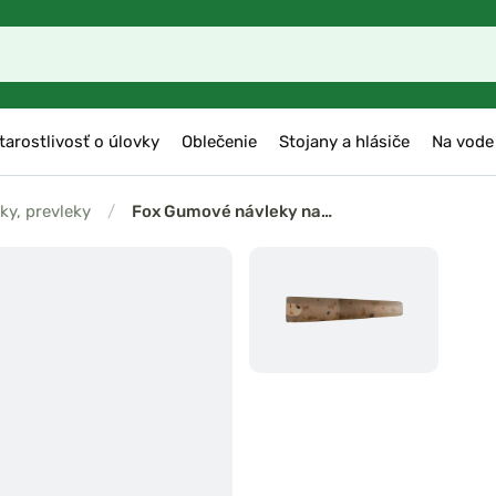
tarostlivosť o úlovky
Oblečenie
Stojany a hlásiče
Na vode
ky, prevleky
/
Fox Gumové návleky na…