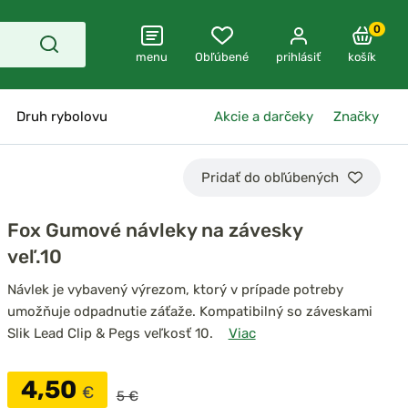
0
menu
Obľúbené
prihlásiť
košík
Druh rybolovu
Akcie a darčeky
Značky
Pridať do obľúbených
Fox Gumové návleky na závesky
veľ.10
Návlek je vybavený výrezom, ktorý v prípade potreby
umožňuje odpadnutie záťaže. Kompatibilný so záveskami
Slik Lead Clip & Pegs veľkosť 10.
Viac
4,50
€
5 €