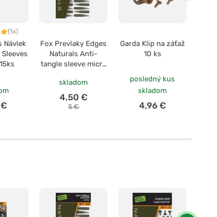
(1x)
s Návlek
Fox Prevlaky Edges
Garda Klip na záťaž
Fox P
 Sleeves
Naturals Anti-
10 ks
Natur
 15ks
tangle sleeve micro
T
25 ks
Veľ
posledný kus
skladom
dom
skladom
4,50 €
 €
4,96 €
5 €