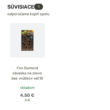
SÚVISIACE
1
odporúčame kúpiť spolu
Fox Gumová
záveska na olovo
bez vrúbkov veľ.10
skladom
4,50 €
5 €