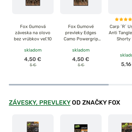
Fox Gumová
Fox Gumové
Carp ´R´ U
záveska na olovo
prevleky Edges
Anti Tangle
bez vrúbkov veľ.10
Camo Powergrip
Shorty
tail rubbers veľ.7
skladom
skladom
skla
4,50 €
4,50 €
5,16
5 €
5 €
ZÁVESKY, PREVLEKY
OD ZNAČKY FOX