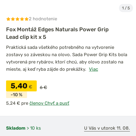
1
/
5
2 hodnotenie
Fox Montáž Edges Naturals Power Grip
Lead clip kit x 5
Praktická sada všetkého potrebného na vytvorenie
zostavy so záveskou na olovo. Sada Power Grip Kits bola
vytvorená pre rybárov, ktorí chcú, aby olovo zostalo na
mieste, aj keď ryba zájde do prekážky.
Viac
5,40
€
6 €
-10 %
pre
členov Chyť a pusť
Skladom
> 10 ks
U Vás v utorok 11. 08.