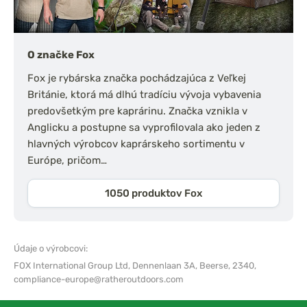
O značke Fox
Fox je rybárska značka pochádzajúca z Veľkej
Británie, ktorá má dlhú tradíciu vývoja vybavenia
predovšetkým pre kaprárinu. Značka vznikla v
Anglicku a postupne sa vyprofilovala ako jeden z
hlavných výrobcov kaprárskeho sortimentu v
Európe, pričom…
1050 produktov Fox
Údaje o výrobcovi:
FOX International Group Ltd,
Dennenlaan 3A, Beerse, 2340,
compliance-europe@ratheroutdoors.com