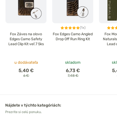
(1x)
Fox Záves na olovo
Fox Edges Camo Angled
Fox Mo
Edges Camo Safety
Drop Off Run Ring Kit
Naturals
Lead Clip Kit veľ.7 5ks
Lead c
u dodávateľa
skladom
sk
5,40 €
6,73 €
5
6 €
7,48 €
Nájdete v týchto kategóriách:
Prezrite si celú ponuku.