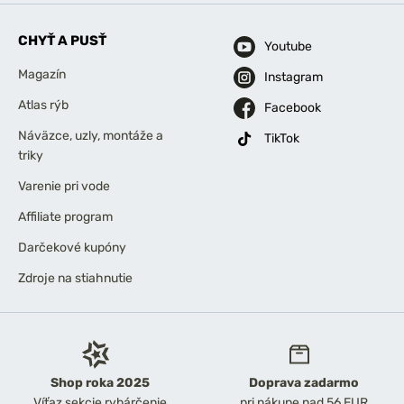
CHYŤ A PUSŤ
Youtube
Magazín
Instagram
Atlas rýb
Facebook
Náväzce, uzly, montáže a
TikTok
triky
Varenie pri vode
Affiliate program
Darčekové kupóny
Zdroje na stiahnutie
Shop roka 2025
Doprava zadarmo
Víťaz sekcie rybárčenie
pri nákupe nad 56 EUR