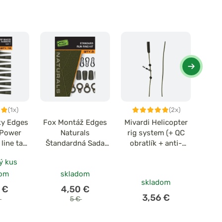
(1x)
(2x)
ky Edges
Fox Montáž Edges
Mivardi Helicopter
Fox
 Power
Naturals
rig system (+ QC
Drop 
line tail
Štandardná Sada
obratlík + anti-
kosť 7 x
Run Ring
tangle)
ý kus
dom
skladom
skladom
 €
4,50 €
3,56 €
€
5 €