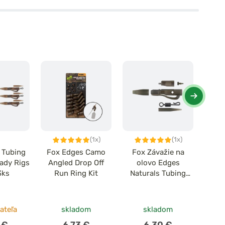
(1x)
(1x)
 Tubing
Fox Edges Camo
Fox Závažie na
Fox P
eady Rigs
Angled Drop Off
olovo Edges
Na
3ks
Run Ring Kit
Naturals Tubing
Tang
Leadclip Kit 5ks
ateľa
skladom
skladom
u 
 €
6,73 €
6,30 €