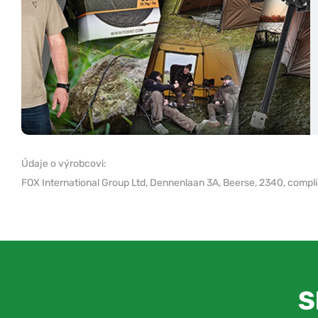
Údaje o výrobcovi:
FOX International Group Ltd,
Dennenlaan 3A, Beerse, 2340,
compl
S