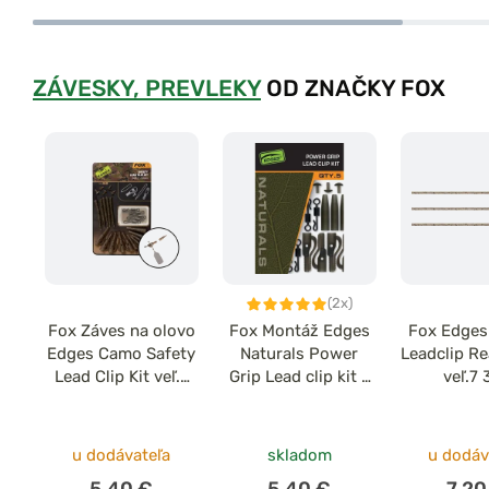
ZÁVESKY, PREVLEKY
OD ZNAČKY FOX
(2x)
Fox Záves na olovo
Fox Montáž Edges
Fox Edges
Edges Camo Safety
Naturals Power
Leadclip R
Lead Clip Kit veľ.7
Grip Lead clip kit x
veľ.7 
5ks
5
u dodávateľa
skladom
u dodáv
5,40 €
5,40 €
7,20