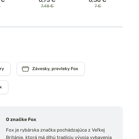
€
7,48 €
7 €
ry
Závesky, prevleky Fox
x
O značke Fox
Fox je rybárska značka pochádzajúca z Veľkej
Británie, ktorá má dlhú tradíciu vývoja vybavenia