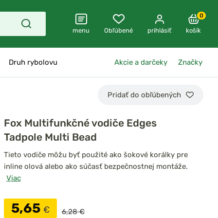
0
menu
Obľúbené
prihlásiť
košík
Druh rybolovu
Akcie a darčeky
Značky
Pridať do obľúbených
Fox Multifunkčné vodiče Edges
Tadpole Multi Bead
Tieto vodiče môžu byť použité ako šokové korálky pre
inline olová alebo ako súčasť bezpečnostnej montáže.
Viac
5,65
€
6,28 €