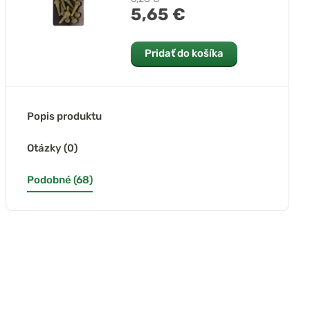
5,65 €
Pridať do košíka
Popis produktu
Otázky (0)
 Edges Camo
Fox Prevlaky Edges
Fox Camo Inline
Podobné (68)
Off Heli Buffer
Essentials
Lead Drop Off Sady
Bead Kit
Tungsten Anti
5ks
Tangle Sleeves 10ks
posledný kus
skladom
skladom
skladom
6,73 €
4,32 €
6,73 €
7,48 €
4,80 €
7,48 €