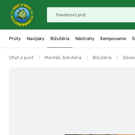
Prúty
Navijaky
Bižutéria
Nástrahy
Kempovanie
S
Chyť a pusť
/
Montáž, bižutéria
/
Bižutéria
/
Záves