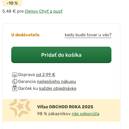
-10 %
pre
členov Chyť a pusť
U dodávateľa
kedy bude tovar u vás?
Pridať do košíka
Doprava
od 2,99 €
Garancia
najlepšieho nákupu
Darček ku
každej objednávke
Víťaz OBCHOD ROKA 2025
98 % zákazníkov
nás odporúča