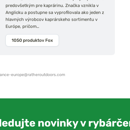
predovšetkým pre kaprárinu. Značka vznikla v
Anglicku a postupne sa vyprofilovala ako jeden z
hlavných výrobcov kaprárskeho sortimentu v
Európe, pričom…
1050 produktov Fox
iance-europe@ratheroutdoors.com
ledujte novinky v rybárče