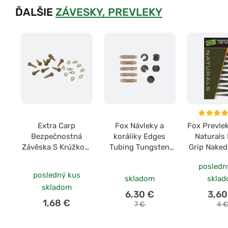
ĎALŠIE
ZÁVESKY, PREVLEKY
Extra Carp
Fox Návleky a
Fox Prevle
Bezpečnostná
koráliky Edges
Naturals
Závěska S Krúžkom
Tubing Tungsten
Grip Naked 
10ks
Heli Bead Kit 5ks
rubbers veľ
posledn
10
posledný kus
skladom
skla
skladom
6,30 €
3,60
1,68 €
7 €
4 