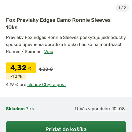
1
/
2
Fox Prevlaky Edges Camo Ronnie Sleeves
10ks
Prevlaky Fox Edges Ronnie Sleeves poskytujú jednoduchý
spôsob upevnenia obratlíka k očku háčika na montážach
Ronnie / Spinner.
Viac
4,32
€
4,80 €
-10 %
pre
členov Chyť a pusť
Skladom
7 ks
U Vás v pondelok 10. 08.
Pridať do košíka