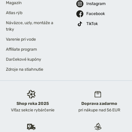
Magazín
Instagram
Atlas rýb
Facebook
Náväzce, uzly, montáže a
TikTok
triky
Varenie pri vode
Affiliate program
Darčekové kupóny
Zdroje na stiahnutie
Shop roka 2025
Doprava zadarmo
Víťaz sekcie rybárčenie
pri nákupe nad 56 EUR