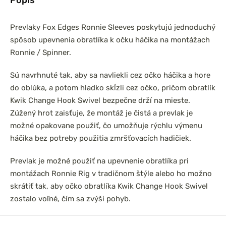
Prevlaky Fox Edges Ronnie Sleeves poskytujú jednoduchý
spôsob upevnenia obratlíka k očku háčika na montážach
Ronnie / Spinner.
Sú navrhnuté tak, aby sa navliekli cez očko háčika a hore
do oblúka, a potom hladko skĺzli cez očko, pričom obratlík
Kwik Change Hook Swivel bezpečne drží na mieste.
Zúžený hrot zaisťuje, že montáž je čistá a prevlak je
možné opakovane použiť, čo umožňuje rýchlu výmenu
háčika bez potreby použitia zmršťovacích hadičiek.
Prevlak je možné použiť na upevnenie obratlíka pri
montážach Ronnie Rig v tradičnom štýle alebo ho možno
skrátiť tak, aby očko obratlíka Kwik Change Hook Swivel
zostalo voľné, čím sa zvýši pohyb.