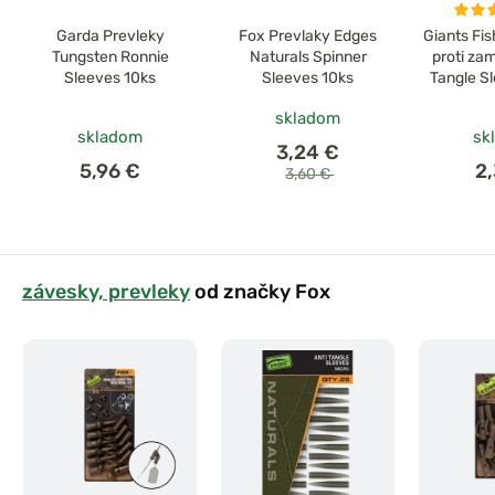
Garda Prevleky
Fox Prevlaky Edges
Giants Fi
Tungsten Ronnie
Naturals Spinner
proti za
Sleeves 10ks
Sleeves 10ks
Tangle S
XL 5
skladom
skladom
sk
3,24 €
5,96 €
2
3,60 €
závesky, prevleky
od značky Fox