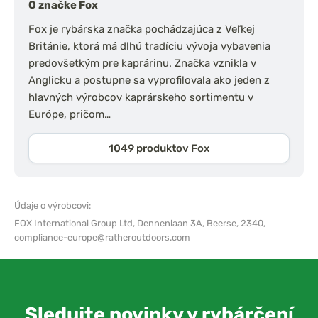
O značke Fox
Fox je rybárska značka pochádzajúca z Veľkej
Británie, ktorá má dlhú tradíciu vývoja vybavenia
predovšetkým pre kaprárinu. Značka vznikla v
Anglicku a postupne sa vyprofilovala ako jeden z
hlavných výrobcov kaprárskeho sortimentu v
Európe, pričom…
1049 produktov Fox
Údaje o výrobcovi:
FOX International Group Ltd,
Dennenlaan 3A, Beerse, 2340,
compliance-europe@ratheroutdoors.com
Sledujte novinky v rybárčení