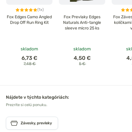
(1x)
Fox Edges Camo Angled
Fox Prevlaky Edges
Fox Záves
Drop Off Run Ring Kit
Naturals Anti-tangle
kolíčkam
sleeve micro 25 ks
skladom
skladom
sk
6,73 €
4,50 €
4
7,48 €
5 €
Nájdete v týchto kategóriách:
Prezrite si celú ponuku.
Závesky, prevleky