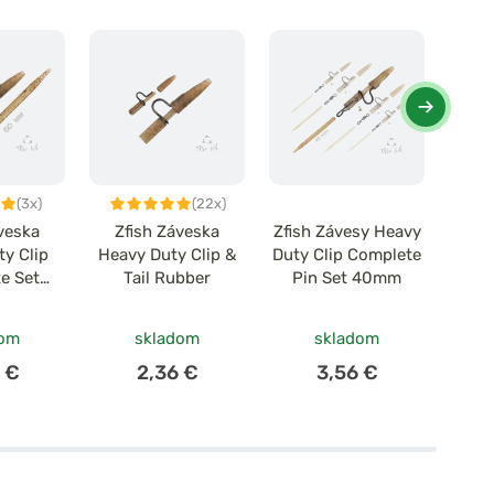
(3x)
(22x)
veska
Zfish Záveska
Zfish Závesy Heavy
D
ty Clip
Heavy Duty Clip &
Duty Clip Complete
k
e Set
Tail Rubber
Pin Set 40mm
mon
mm
To
dom
skladom
skladom
 €
2,36 €
3,56 €