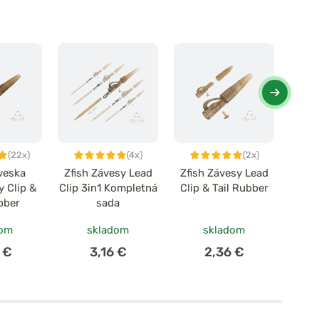
(22x)
(4x)
(2x)
veska
Zfish Závesy Lead
Zfish Závesy Lead
Zf
y Clip &
Clip 3in1 Kompletná
Clip & Tail Rubber
Hea
bber
sada
Co
dom
skladom
skladom
 €
3,16 €
2,36 €