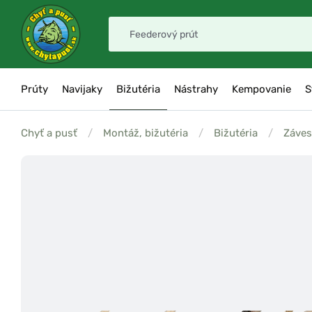
Prúty
Navijaky
Bižutéria
Nástrahy
Kempovanie
S
Chyť a pusť
/
Montáž, bižutéria
/
Bižutéria
/
Záves