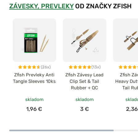
ZÁVESKY, PREVLEKY
OD ZNAČKY ZFISH
(26x)
(13x)
Zfish Prevleky Anti
Zfish Závesy Lead
Zfish Zá
Tangle Sleeves 10ks
Clip Set & Tail
Heavy Dut
Rubber + QC
Tail Ru
skladom
skladom
skla
1,96 €
3 €
2,36