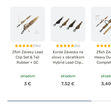
(13x)
(2x)
Zfish Závesy Lead
Korda Záveska na
Zfish Zá
Clip Set & Tail
olovo s obratlíkom
Heavy Du
Rubber + QC
Hybrid Lead Clips
Complet
8ks
60
skladom
skladom
skla
3 €
7,52 €
3,40