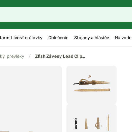
tarostlivosť o úlovky
Oblečenie
Stojany a hlásiče
Na vode
ky, prevleky
/
Zfish Závesy Lead Clip…