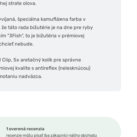
ej strate olova.
víjaná, špeciálna kamufláжna farba v
že táto rada bižutérie je na dne pre ryby
m "3Fish", to je bižutéria v prémiovej
ž chcieť nebude.
 Clip, 5x aretačný kolík pre správne
iovej kvalite s antireflex (nelesknúcou)
amotaniu nadväzca.
1 overená recenzia
recenzie môžu písať iba zákazníci nášho obchodu