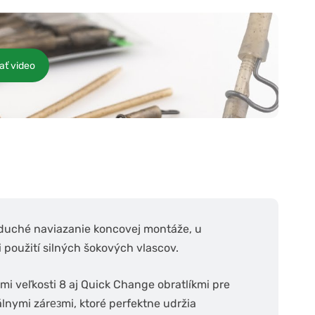
ať video
duché naviazanie koncovej montáže, u
i použití silných šokových vlascov.
i veľkosti 8 aj Quick Change obratlíkmi pre
nymi zárезmi, ktoré perfektne udržia