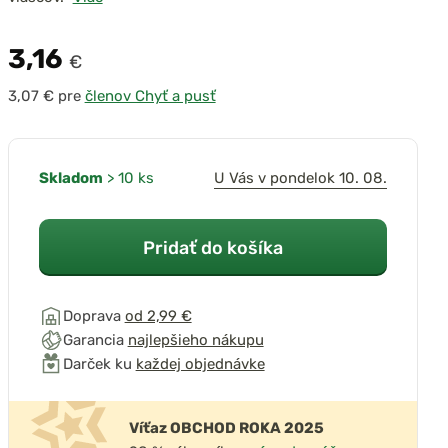
3,16
€
pre
členov Chyť a pusť
prehrať video
Skladom
> 10 ks
U Vás v pondelok 10. 08.
Pridať do košíka
Doprava
od 2,99 €
Garancia
najlepšieho nákupu
Darček ku
každej objednávke
Víťaz OBCHOD ROKA 2025