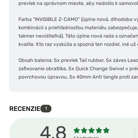
prevlek na správnom mieste, aby nedošlo k samovoľn
Farba "INVISIBLE Z-CAMO" (úplne nová, dlhodobo vy
kombinácii s priehľadnosťou materiálu zabezpečuje, 
takmer neviditeľná). Táto úplne nová rada s označení
kvalite. Kto raz vyskúša a spozná ten rozdiel, iné u
Obsah balenia: 5x prevlek Tail rubber, 5x záves Lead
zafixovanie obratlíka, 5x Quick Change Swivel v prém
povrchovou úpravou, 5x 40mm Anti tangle proti z
RECENZIE
1
4.8