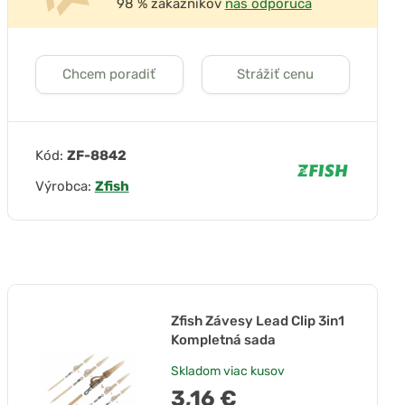
98 % zákazníkov
nás odporúča
Chcem poradiť
Strážiť cenu
Kód:
ZF-8842
Výrobca:
Zfish
Zfish Závesy Lead Clip 3in1
Kompletná sada
Skladom
viac kusov
3,16 €