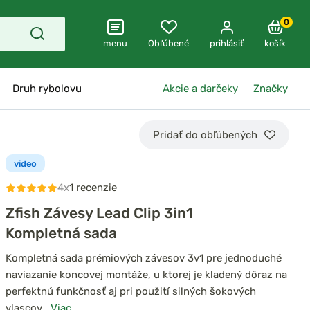
0
menu
Obľúbené
prihlásiť
košík
Druh rybolovu
Akcie a darčeky
Značky
Pridať do obľúbených
video
4x
1 recenzie
Zfish Závesy Lead Clip 3in1
Kompletná sada
Kompletná sada prémiových závesov 3v1 pre jednoduché
naviazanie koncovej montáže, u ktorej je kladený dôraz na
perfektnú funkčnosť aj pri použití silných šokových
vlascov.
Viac