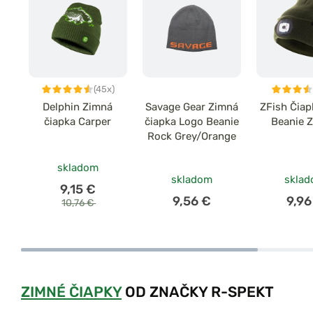
(45x)
Delphin Zimná
Savage Gear Zimná
ZFish Čiap
čiapka Carper
čiapka Logo Beanie
Beanie 
Rock Grey/Orange
skladom
skladom
skla
9,15 €
9,56 €
9,96
10,76 €
ZIMNÉ ČIAPKY
OD ZNAČKY R-SPEKT