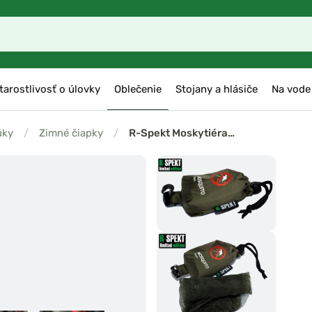
tarostlivosť o úlovky
Oblečenie
Stojany a hlásiče
Na vode
úky
/
Zimné čiapky
/
R-Spekt Moskytiéra…