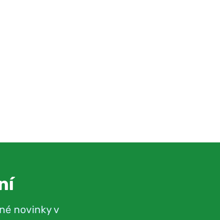
ní
né novinky v