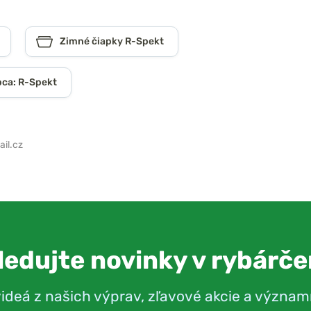
Zimné čiapky R-Spekt
bca: R-Spekt
il.cz
ledujte novinky v rybárče
videá z našich výprav, zľavové akcie a význam