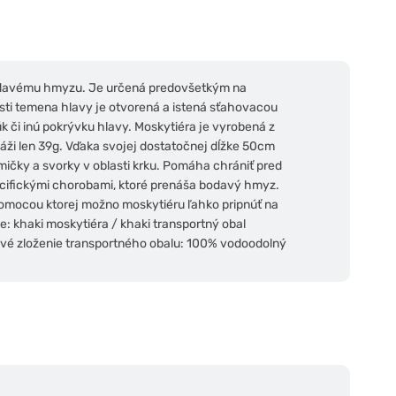
bodavému hmyzu. Je určená predovšetkým na
lasti temena hlavy je otvorená a istená sťahovacou
k či inú pokrývku hlavy.
Moskytiéra je vyrobená z
áži len 39g. Vďaka svojej dostatočnej dĺžke 50cm
ičky a svorky v oblasti krku. Pomáha chrániť pred
pecifickými chorobami, ktoré prenáša bodavý hmyz.
pomocou ktorej možno moskytiéru ľahko pripnúť na
: khaki moskytiéra / khaki transportný obal
ové zloženie transportného obalu: 100% vodoodolný