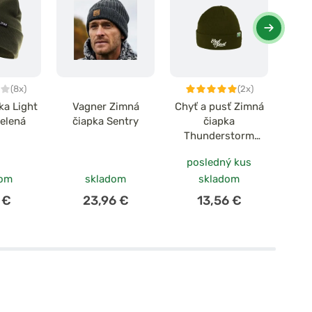
(8x)
(2x)
ka Light
Vagner Zimná
Chyť a pusť Zimná
Ra
Zelená
čiapka Sentry
čiapka
čiap
Thunderstorm
khaki
posledný kus
dom
skladom
skladom
 €
23,96 €
13,56 €