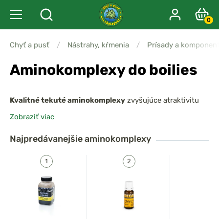
0
Chyť a pusť
/
Nástrahy, kŕmenia
/
Prísady a komponen
Aminokomplexy do boilies
Kvalitné tekuté aminokomplexy
zvyšujúce atraktivitu
peliet
alebo
boilies
pred vnaděním, k dispozícii v mnohých
Zobraziť viac
lákavých príchutiach. Vďaka obsahu všetkých
aminokyselín zo všetkých 4 základných proteínov
Najpredávanejšie
aminokomplexy
aminokomplex pôsobí na všetky ryby.