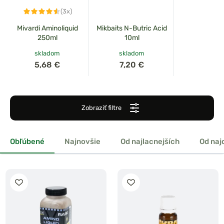
(3x)
Mivardi Aminoliquid
Mikbaits N-Butric Acid
250ml
10ml
skladom
skladom
5,68 €
7,20 €
Zobraziť filtre
Obľúbené
Najnovšie
Od najlacnejších
Od naj