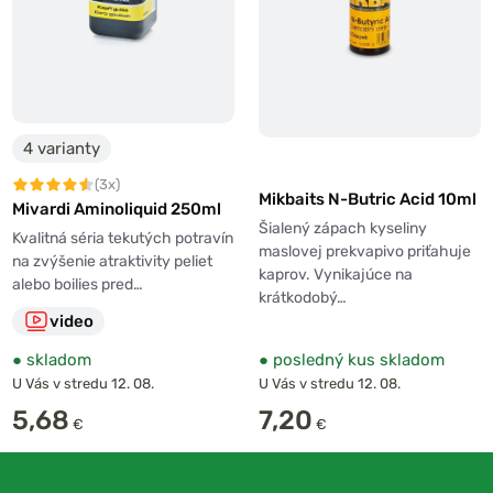
4 varianty
(3x)
Mikbaits N-Butric Acid 10ml
Mivardi Aminoliquid 250ml
Šialený zápach kyseliny
Kvalitná séria tekutých potravín
maslovej prekvapivo priťahuje
na zvýšenie atraktivity peliet
kaprov. Vynikajúce na
alebo boilies pred…
krátkodobý…
video
●
skladom
●
posledný kus skladom
U Vás v stredu 12. 08.
U Vás v stredu 12. 08.
5,68
7,20
€
€