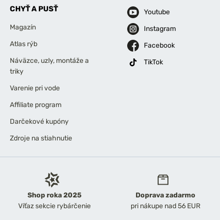
CHYŤ A PUSŤ
Youtube
Magazín
Instagram
Atlas rýb
Facebook
Náväzce, uzly, montáže a
TikTok
triky
Varenie pri vode
Affiliate program
Darčekové kupóny
Zdroje na stiahnutie
Shop roka 2025
Doprava zadarmo
Víťaz sekcie rybárčenie
pri nákupe nad 56 EUR