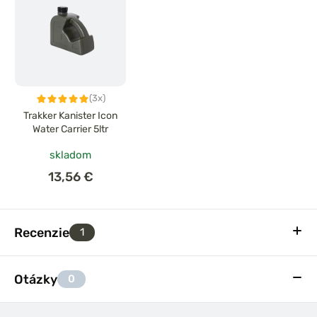
(3x)
Trakker Kanister Icon
Water Carrier 5ltr
skladom
13,56 €
Recenzie
1
Otázky
0