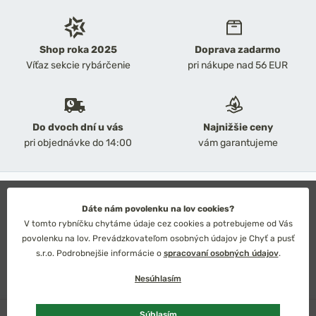
Shop roka 2025
Doprava zadarmo
Víťaz sekcie rybárčenie
pri nákupe nad 56 EUR
Do dvoch dní u vás
Najnižšie ceny
pri objednávke do 14:00
vám garantujeme
2026 Chyť a pusť
Obchodné podmienky
Dáte nám povolenku na lov cookies?
Ochrana osobných údajov
V tomto rybníčku chytáme údaje cez cookies a potrebujeme od Vás
Technické riešenie: Simplia s.r.o.
povolenku na lov. Prevádzkovateľom osobných údajov je Chyť a pusť
Strategický dizajn: Petr Široký
s.r.o. Podrobnejšie informácie o
spracovaní osobných údajov
.
Nesúhlasím
Skladom
viac kusov
Súhlasím