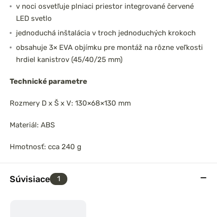
v noci osvetľuje plniaci priestor integrované červené
LED svetlo
jednoduchá inštalácia v troch jednoduchých krokoch
obsahuje 3× EVA objímku pre montáž na rôzne veľkosti
hrdiel kanistrov (45/40/25 mm)
Technické parametre
Rozmery D x Š x V: 130×68×130 mm
Materiál: ABS
Hmotnosť: cca 240 g
Súvisiace
1