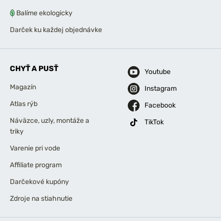
Balíme ekologicky
Darček ku každej objednávke
CHYŤ A PUSŤ
Youtube
Magazín
Instagram
Atlas rýb
Facebook
Náväzce, uzly, montáže a
TikTok
triky
Varenie pri vode
Affiliate program
Darčekové kupóny
Zdroje na stiahnutie