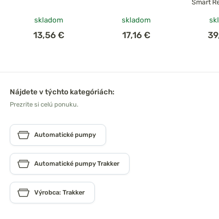
Smart R
Tap + Ku
skladom
skladom
sk
Vo
13,56 €
17,16 €
39
Nájdete v týchto kategóriách:
Prezrite si celú ponuku.
Automatické pumpy
Automatické pumpy Trakker
Výrobca: Trakker