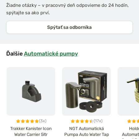
Žiadne otázky – v pracovný deň odpovieme do 24 hodín,
spýtajte sa ako prví.
Spýtať sa odborníka
Ďalšie
Automatické pumpy
(3x)
(17x)
Trakker Kanister Icon
NGT Automatická
Hold
Water Carrier 5ltr
Pumpa Auto Water Tap
Automat