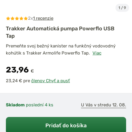
1
/
9
2x
1 recenzie
Trakker Automatická pumpa Powerflo USB
Tap
Premeňte svoj bežný kanister na funkčný vodovodný
kohútik s Trakker Armolife Powerflo Tap.
Viac
23,96
€
pre
členov Chyť a pusť
Skladom
poslední 4 ks
U Vás v stredu 12. 08.
Pridať do košíka