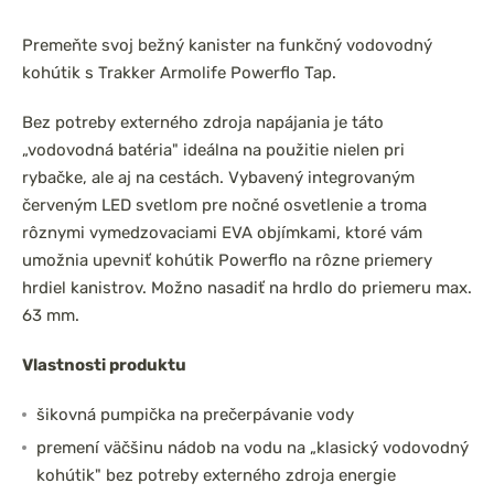
Premeňte svoj bežný kanister na funkčný vodovodný
kohútik s Trakker Armolife Powerflo Tap.
Bez potreby externého zdroja napájania je táto
„vodovodná batéria" ideálna na použitie nielen pri
rybačke, ale aj na cestách. Vybavený integrovaným
červeným LED svetlom pre nočné osvetlenie a troma
rôznymi vymedzovaciami EVA objímkami, ktoré vám
umožnia upevniť kohútik Powerflo na rôzne priemery
hrdiel kanistrov. Možno nasadiť na hrdlo do priemeru max.
63 mm.
Vlastnosti produktu
šikovná pumpička na prečerpávanie vody
premení väčšinu nádob na vodu na „klasický vodovodný
kohútik" bez potreby externého zdroja energie