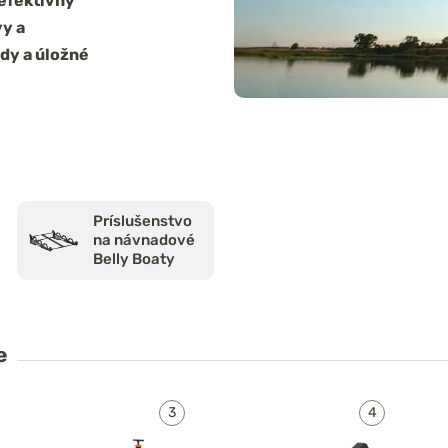
 efektívny
vy a
ndy a úložné
Príslušenstvo
na návnadové
Belly Boaty
e