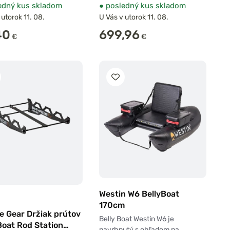
edný kus skladom
●
posledný kus skladom
 utorok 11. 08.
U Vás v utorok 11. 08.
40
699,96
€
€
Westin W6 BellyBoat
170cm
e Gear Držiak prútov
Belly Boat Westin W6 je
Boat Rod Station
navrhnutý s ohľadom na