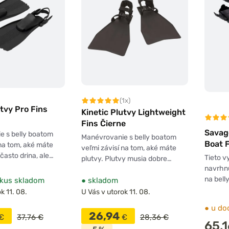
(1x)
utvy Pro Fins
Kinetic Plutvy Lightweight
Fins Čierne
Savage
e s belly boatom
Manévrovanie s belly boatom
Boat 
 na tom, aké máte
veľmi závisí na tom, aké máte
 často drina, ale…
Tieto v
plutvy. Plutvy musia dobre…
navrhnu
na bell
kus skladom
●
skladom
k 11. 08.
U Vás v utorok 11. 08.
●
u do
26,94
€
37,76 €
€
28,36 €
65,1