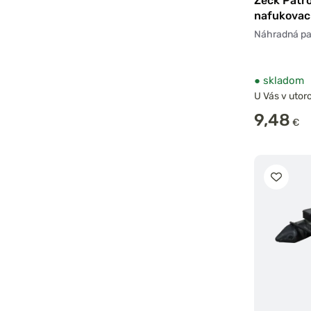
Zeck Patr
nafukovac
Restube n
Náhradná pa
2ks
●
skladom
U Vás v utoro
9,48
€