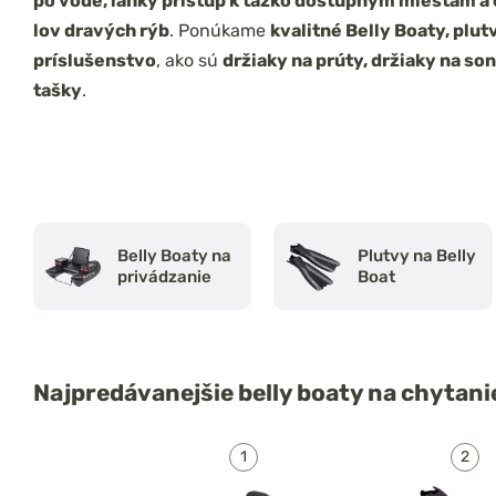
po vode, ľahký prístup k ťažko dostupným miestam a
lov dravých rýb
. Ponúkame
kvalitné Belly Boaty, plut
príslušenstvo
, ako sú
držiaky na prúty, držiaky na so
tašky
.
Belly Boaty na
Plutvy na Belly
privádzanie
Boat
Najpredávanejšie
belly boaty na chytani