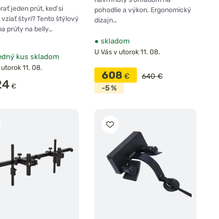
4 Prúty
rať jeden prút, keď si
pohodlie a výkon. Ergonomický
vziať štyri? Tento štýlový
dizajn…
na prúty na belly…
●
skladom
U Vás v utorok 11. 08.
edný kus skladom
 utorok 11. 08.
608
€
640 €
24
€
-5 %