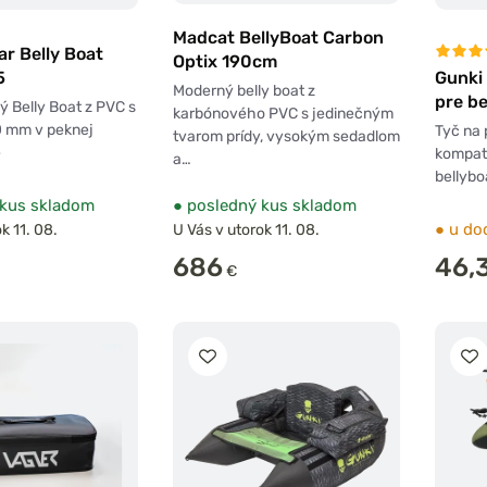
Madcat BellyBoat Carbon
r Belly Boat
Optix 190cm
5
Gunki 
Moderný belly boat z
pre be
ý Belly Boat z PVC s
karbónového PVC s jedinečným
0 mm v peknej
Tyč na 
tvarom prídy, vysokým sedadlom
e
kompati
a…
bellybo
kus skladom
●
posledný kus skladom
●
u do
k 11. 08.
U Vás v utorok 11. 08.
686
46,
€