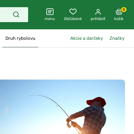
0
menu
Obľúbené
prihlásiť
košík
Druh rybolovu
Akcie a darčeky
Značky