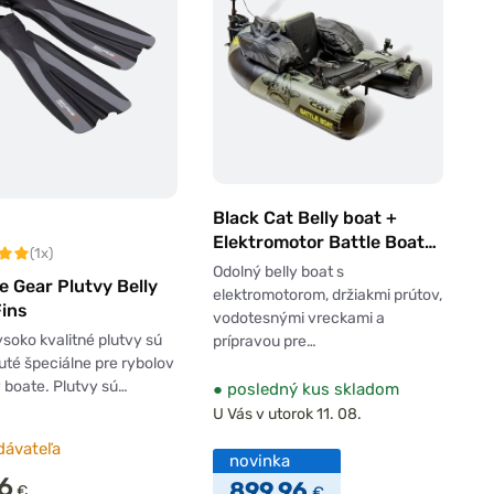
Black Cat Belly boat +
Elektromotor Battle Boat
(1x)
Set 170 cm 113 cm
Odolný belly boat s
 Gear Plutvy Belly
elektromotorom, držiakmi prútov,
Fins
vodotesnými vreckami a
ysoko kvalitné plutvy sú
prípravou pre…
té špeciálne pre rybolov
y boate. Plutvy sú…
●
posledný kus skladom
U Vás v utorok 11. 08.
dávateľa
novinka
6
899,96
€
€