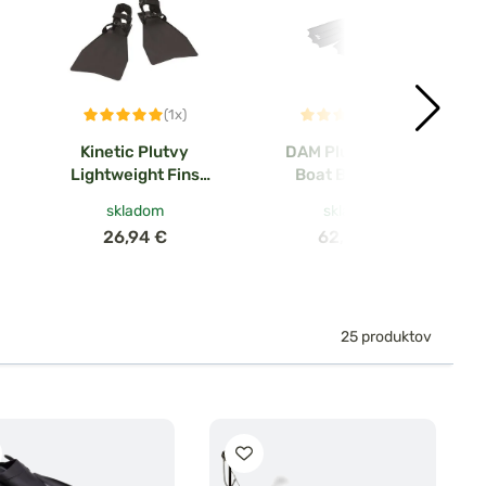
(1x)
(1x)
Kinetic Plutvy
DAM Plutvy Belly
Lightweight Fins
Boat Boot Fins
Čierne
skladom
skladom
26,94 €
62,08 €
25 produktov