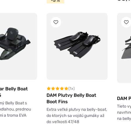
-5 %
r Belly Boat
(1x)
DAM Plutvy Belly Boat
5
DAM Pl
Boot Fins
ný Belly Boat s
Tieto v
odlahou, prednou
Extra veľké plutvy na belly-boat,
navrhnu
mi a troma EVA
do ktorých sa vojdú gumáky až
na bell
do veľkosti 47/48