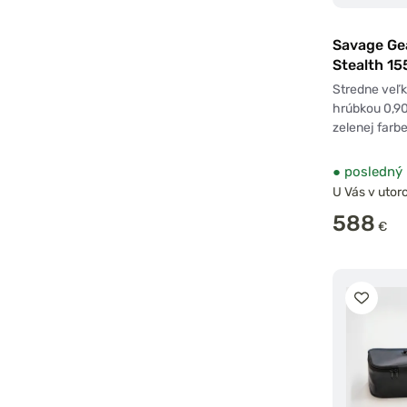
Savage Gea
Stealth 15
Stredne veľk
hrúbkou 0,9
zelenej farb
●
posledný 
U Vás v utoro
588
€