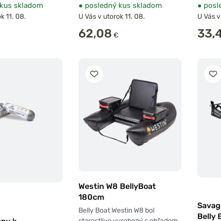
kus skladom
●
posledný kus skladom
●
posl
k 11. 08.
U Vás v utorok 11. 08.
U Vás v
62,08
33,
€
Westin W8 BellyBoat
180cm
Savag
Belly Boat Westin W8 bol
Belly 
starostlivo vyrobený s ohľadom