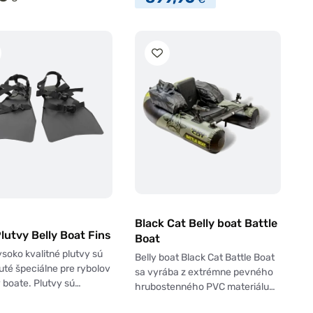
Black Cat Belly boat Battle
utvy Belly Boat Fins
Boat
ysoko kvalitné plutvy sú
Belly boat Black Cat Battle Boat
té špeciálne pre rybolov
sa vyrába z extrémne pevného
y boate. Plutvy sú…
hrubostenného PVC materiálu…