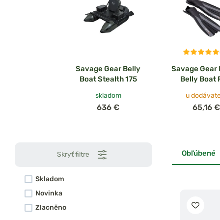
Savage Gear Belly
Savage Gear 
Boat Stealth 175
Belly Boat 
skladom
u dodávate
636 €
65,16 €
Obľúbené
Skryť filtre
Skladom
Novinka
Zlacněno