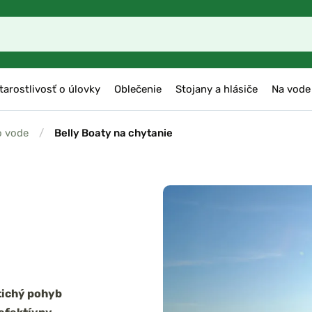
tarostlivosť o úlovky
Oblečenie
Stojany a hlásiče
Na vode
o vode
/
Belly Boaty na chytanie
tichý pohyb