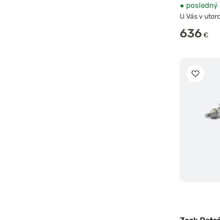
●
posledný 
U Vás v utoro
636
€