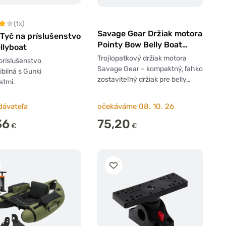
(1x)
Savage Gear Držiak motora
Tyč na príslušenstvo
Pointy Bow Belly Boat
llyboat
Engine Bracket 3 P
Trojlopatkový držiak motora
príslušenstvo
Savage Gear – kompaktný, ľahko
bilná s Gunki
zostaviteľný držiak pre belly…
atmi.
dávateľa
očekáváme 08. 10. 26
36
75,20
€
€