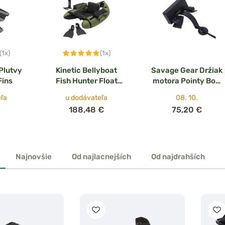
(1x)
(1x)
Plutvy
Kinetic Bellyboat
Savage Gear Držiak
Fins
Fish Hunter Float
motora Pointy Bow
Tube Combo
Belly Boat Engine
ľa
u dodávateľa
08. 10.
Bracket 3 P
188,48 €
75,20 €
Najnovšie
Od najlacnejších
Od najdrahších