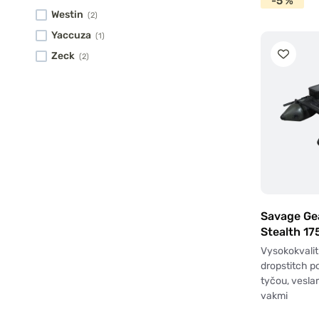
-5 %
Westin
(2)
Yaccuza
(1)
Zeck
(2)
Savage Gea
Stealth 17
Vysokokvalit
dropstitch p
tyčou, vesla
vakmi