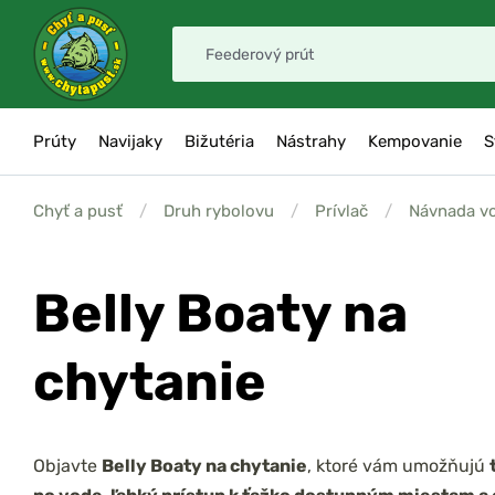
Prúty
Navijaky
Bižutéria
Nástrahy
Kempovanie
S
Chyť a pusť
/
Druh rybolovu
/
Prívlač
/
Návnada v
Belly Boaty na
chytanie
Objavte
Belly Boaty na chytanie
, ktoré vám umožňujú