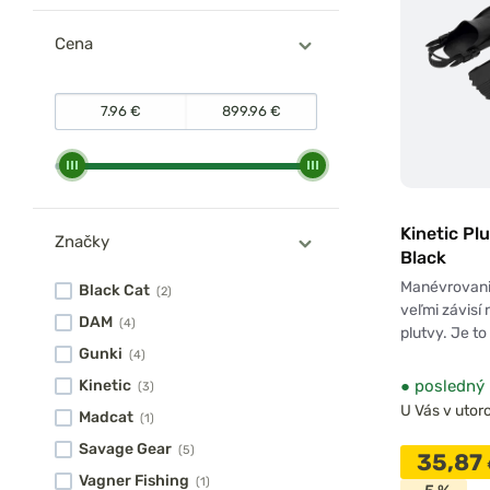
Cena
Kinetic Pl
Značky
Black
Manévrovani
Black Cat
(2)
veľmi závisí
DAM
(4)
plutvy. Je to
Gunki
(4)
●
posledný 
Kinetic
(3)
U Vás v utoro
Madcat
(1)
Savage Gear
(5)
35,87
Vagner Fishing
(1)