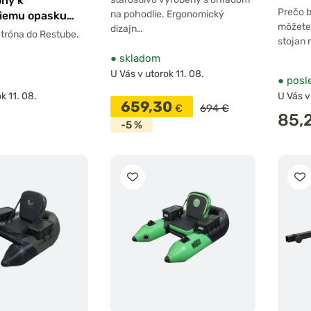
óny k
Black 
Prečo b
na pohodlie. Ergonomický
iemu opasku
môžete 
dizajn…
áhradné patróny
tróna do Restube.
stojan 
●
skladom
U Vás v utorok 11. 08.
●
posl
k 11. 08.
U Vás v
659,30
€
694 €
85,
-5 %