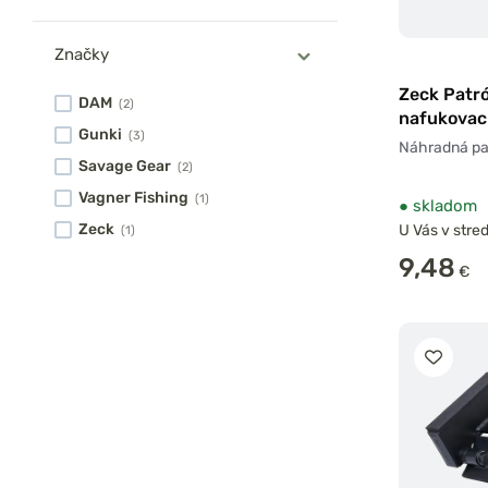
Značky
Zeck Patr
DAM
(2)
nafukovac
Gunki
(3)
Restube n
Náhradná pa
2ks
Savage Gear
(2)
Vagner Fishing
(1)
●
skladom
Zeck
U Vás v stred
(1)
9,48
€