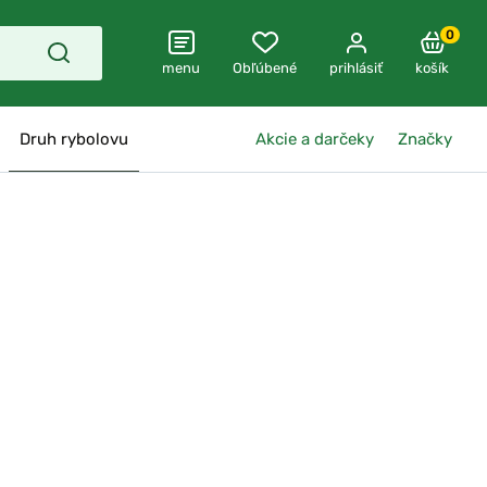
0
menu
Obľúbené
prihlásiť
košík
Druh rybolovu
Akcie a darčeky
Značky