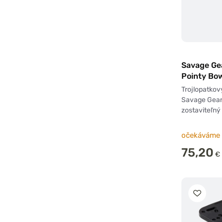
Savage Ge
Pointy Bow
Engine Bra
Trojlopatkov
Savage Gear
zostaviteľný 
očekáváme 
75,20
€