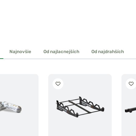
Najnovšie
Od najlacnejších
Od najdrahších