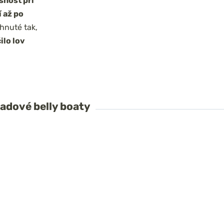
šnosť pri
 až po
rhnuté tak,
ilo lov
adové belly boaty