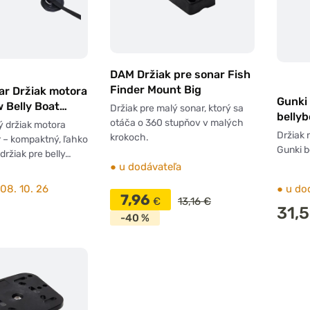
DAM Držiak pre sonar Fish
Finder Mount Big
ar Držiak motora
Gunki 
 Belly Boat
Držiak pre malý sonar, ktorý sa
bellyb
cket 3 P
otáča o 360 stupňov v malých
ý držiak motora
Držiak 
krokoch.
 – kompaktný, ľahko
Gunki b
držiak pre belly…
●
u dodávateľa
08. 10. 26
●
u do
7,96
€
13,16 €
31,
-40 %