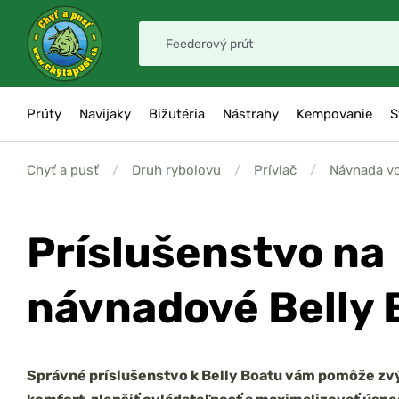
Prúty
Navijaky
Bižutéria
Nástrahy
Kempovanie
S
Chyť a pusť
/
Druh rybolovu
/
Prívlač
/
Návnada v
Príslušenstvo na
návnadové Belly 
Správné príslušenstvo k Belly Boatu vám pomôže zv