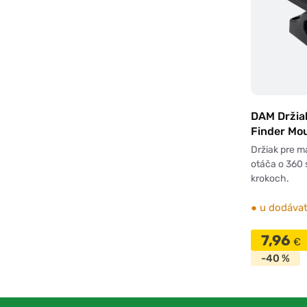
DAM Držiak
Finder Mo
Držiak pre ma
otáča o 360
krokoch.
●
u dodávat
7,96
€
-40 %