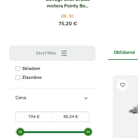
motora Pointy Bow
Belly Boat Engine
08. 10.
Bracket 3 P
75,20 €
Obľúbené
Skryť filtre
Skladom
Zlacněno
Cena