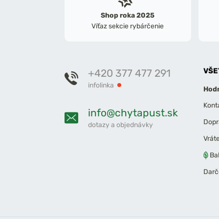
Shop roka 2025
Víťaz sekcie rybárčenie
VŠE
+420 377 477 291
infolinka
Hodn
Kont
info@chytapust.sk
Dopr
dotazy a objednávky
Vrát
Ba
Darč