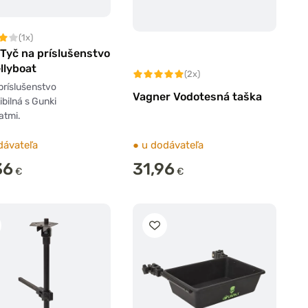
(1x)
Tyč na príslušenstvo
llyboat
(2x)
príslušenstvo
Vagner Vodotesná taška
bilná s Gunki
atmi.
dávateľa
●
u dodávateľa
36
31,96
€
€