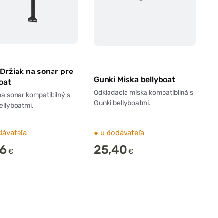
Držiak na sonar pre
Gunki Miska bellyboat
oat
Odkladacia miska kompatibilná s
na sonar kompatibilný s
Gunki bellyboatmi.
ellyboatmi.
dávateľa
●
u dodávateľa
56
25,40
€
€