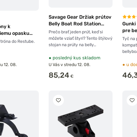
Savage Gear Držiak prútov
Belly Boat Rod Station
Gunki 
óny k
Black 4 Prúty
pre be
Prečo brať jeden prút, keď si
iemu opasku
môžete vziať štyri? Tento štýlový
Tyč na 
áhradné patróny
tróna do Restube.
stojan na prúty na belly…
kompati
bellybo
●
posledný kus skladom
●
u do
u 12. 08.
U Vás v stredu 12. 08.
85,24
46,
€