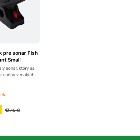
 pre sonar Fish
unt Small
lý sonar, ktorý sa
 stupňov v malých
eľa
13,16 €