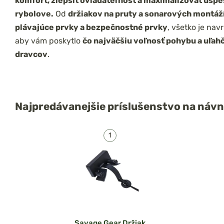
komfort, zlepšiť ovládateľnosť a maximalizovať úspe
rybolove.
Od
držiakov na pruty a sonarových montáží
plávajúce prvky a bezpečnostné prvky
, všetko je nav
aby vám poskytlo
čo najväčšiu voľnosť pohybu a uľahč
dravcov
.
Najpredávanejšie
príslušenstvo na návn
Savage Gear Držiak