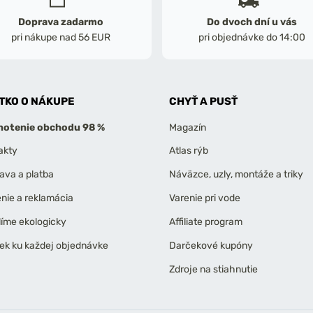
Doprava zadarmo
Do dvoch dní u vás
pri nákupe nad 56 EUR
pri objednávke do 14:00
TKO O NÁKUPE
CHYŤ A PUSŤ
otenie obchodu 98 %
Magazín
akty
Atlas rýb
ava a platba
Náväzce, uzly, montáže a triky
enie a reklamácia
Varenie pri vode
líme ekologicky
Affiliate program
ek ku každej objednávke
Darčekové kupóny
Zdroje na stiahnutie