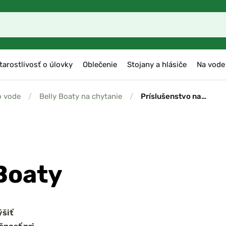
tarostlivosť o úlovky
Oblečenie
Stojany a hlásiče
Na vode
o vode
/
Belly Boaty na chytanie
/
Príslušenstvo na…
Boaty
ýšiť