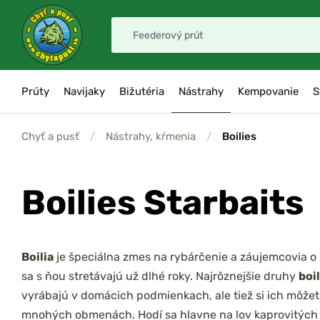
Prúty
Navijaky
Bižutéria
Nástrahy
Kempovanie
S
Chyť a pusť
/
Nástrahy, kŕmenia
/
Boilies
Boilies Starbaits
Boilia
je špeciálna zmes na rybárčenie a záujemcovia o
sa s ňou stretávajú už dlhé roky. Najrôznejšie druhy
boi
vyrábajú v domácich podmienkach, ale tiež si ich môžet
mnohých obmenách. Hodí sa hlavne na lov kaprovitých 