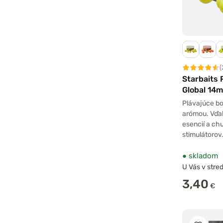
(
Starbaits
Global 14
Plávajúce bo
arómou. Vďa
esencií a c
stimulátorov
●
skladom
U Vás v stred
3,40
€