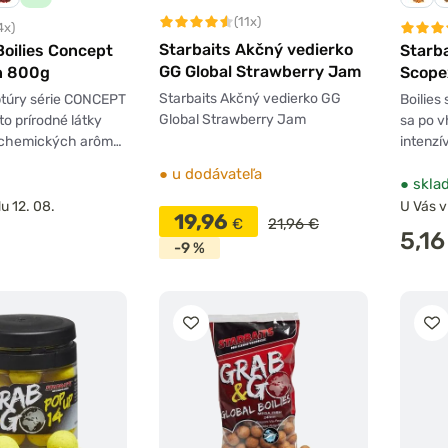
(11x)
4x)
Starbaits Akčný vedierko
Boilies Concept
Starba
GG Global Strawberry Jam
n 800g
Scope
Starbaits Akčný vedierko GG
ptúry série CONCEPT
Boilies
Global Strawberry Jam
to prírodné látky
sa po v
a chemických arôm…
intenzí
●
u dodávateľa
●
skla
u 12. 08.
U Vás v
19,96
€
21,96 €
5,16
-9 %