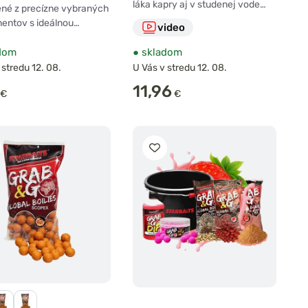
láka kapry aj v studenej vode…
ené z precízne vybraných
entov s ideálnou…
video
dom
●
skladom
 stredu 12. 08.
U Vás v stredu 12. 08.
11,96
€
€