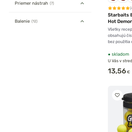
Priemer nástrah
(7)
(
Starbaits 
Hot Demo
Balenie
(12)
Všetky rece
obsahujú čis
bez použiti
●
skladom
U Vás v stred
13,56
€