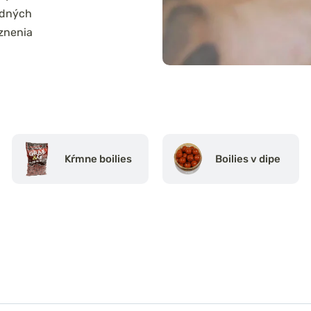
odných
aznenia
Kŕmne boilies
Boilies v dipe