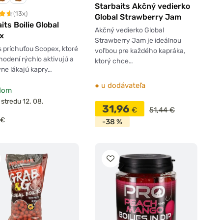
Starbaits Akčný vedierko
(13x)
Global Strawberry Jam
its Boilie Global
Akčný vedierko Global
x
Strawberry Jam je ideálnou
 s príchuťou Scopex, ktoré
voľbou pre každého kapráka,
hodení rýchlo aktivujú a
ktorý chce…
vne lákajú kapry…
●
u dodávateľa
dom
 stredu 12. 08.
31,96
€
51,44 €
€
-38 %