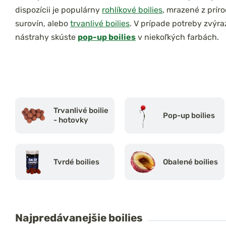
dispozícii je populárny
rohlíkové boilies
, mrazené z prír
surovín, alebo
trvanlivé boilies
. V prípade potreby zvýr
nástrahy skúste
pop-up boilies
v niekoľkých farbách.
Trvanlivé boilie
Pop-up boilies
- hotovky
Tvrdé boilies
Obalené boilies
Najpredávanejšie
boilies