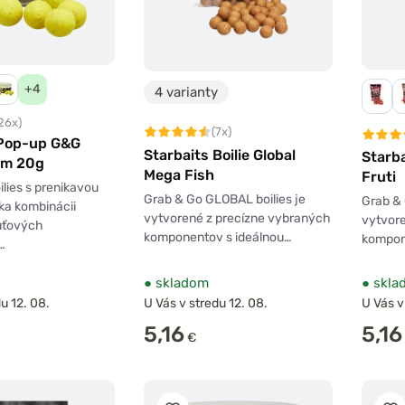
+4
4 varianty
26x)
(7x)
 Pop-up G&G
Starbaits Boilie Global
Starba
mm 20g
Mega Fish
Fruti
ilies s prenikavou
Grab & Go GLOBAL boilies je
Grab & 
ka kombinácii
vytvorené z precízne vybraných
vytvor
huťových
komponentov s ideálnou…
kompon
…
●
skladom
●
skla
u 12. 08.
U Vás v stredu 12. 08.
U Vás v
5,16
5,16
€