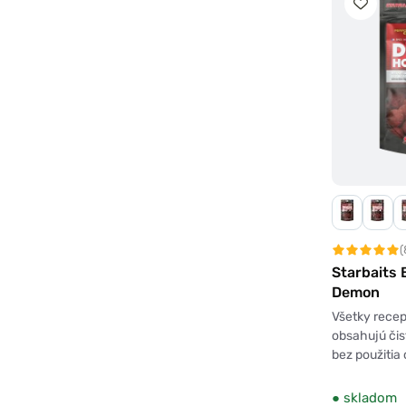
(
Starbaits 
Demon
Všetky rece
obsahujú čis
bez použiti
●
skladom