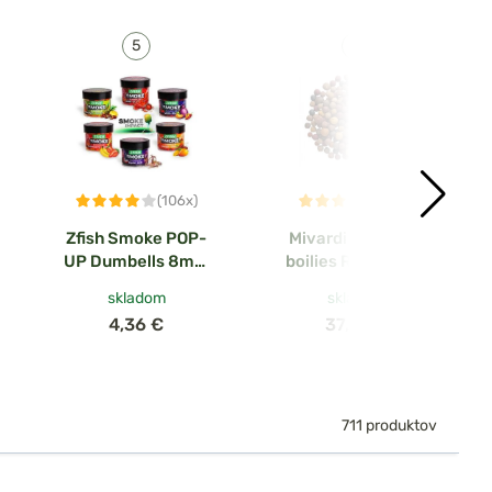
(106x)
(28x)
Zfish Smoke POP-
Mivardi Vnadiace
UP Dumbells 8mm
boilies Rapid Multi
20g
mix
skladom
skladom
4,36 €
37,96 €
711 produktov