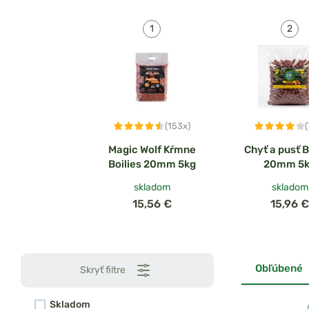
(153x)
Magic Wolf Kŕmne
Chyť a pusť B
Boilies 20mm 5kg
20mm 5
skladom
skladom
15,56 €
15,96 €
Obľúbené
Skryť filtre
Skladom