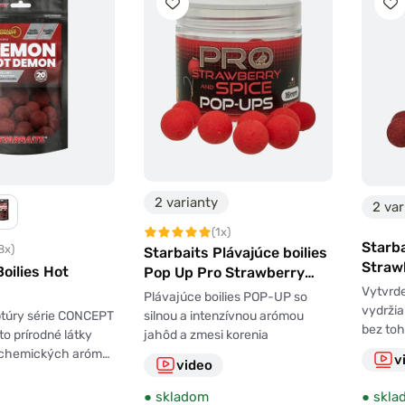
2 varianty
2 var
(1x)
Starba
8x)
Starbaits Plávajúce boilies
Straw
Boilies Hot
Pop Up Pro Strawberry
Spice 50g
Vytvrde
Plávajúce boilies POP-UP so
vydržia
silnou a intenzívnou arómou
ptúry série CONCEPT
bez toh
jahôd a zmesi korenia
to prírodné látky
a chemických aróm…
v
video
●
skladom
●
skla