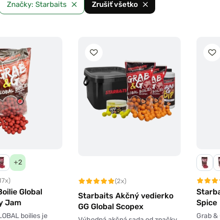
Značky: Starbaits
Zrušiť všetko
+2
17x)
(2x)
oilie Global
Starba
Starbaits Akčný vedierko
y Jam
Spice
GG Global Scopex
OBAL boilies je
Grab & 
Výhodná akčná sada od značky