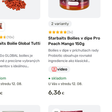
2 varianty
(3x)
(10x)
Starbaits Boilies v dipe Pro
its Boilie Global Tutti
Peach Mango 150g
Boilies v dipe v príchutiach rady
Probiotic obsahuje rovnaké
Go GLOBAL boilies je
ingrediencie ako klasické…
ené z precízne vybraných
entov s ideálnou…
video
dom
●
skladom
 stredu 12. 08.
U Vás v stredu 12. 08.
6,36
€
€