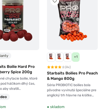
ianty
+1
its Boilie Hard Pro
(4x)
berry Spice 200g
Starbaits Boilies Pro Peach
& Mango 800g
né chytacie boilie, ktoré
 pod háčikom dlhý čas,
Séria PROBIOTIC boilies bola
o aby stratili…
pôvodne vyvinutá špeciálne pre
anglický trh hlavne na krátke…
ideo
dom
●
skladom