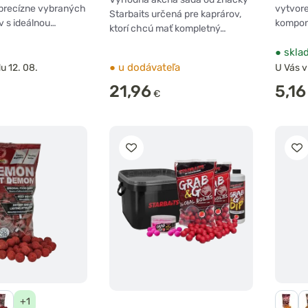
 precízne vybraných
vytvor
Starbaits určená pre kaprárov,
 s ideálnou…
kompon
ktorí chcú mať kompletný…
●
skla
●
u dodávateľa
u 12. 08.
U Vás v
21,96
5,16
€
+1