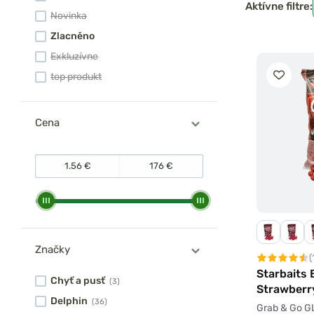
Aktívne filtre:
Novinka
Zlacněno
Exkluzívne
top produkt
Cena
Značky
(
Starbaits B
Chyť a pusť
(3)
Strawberr
Delphin
(36)
Grab & Go GL