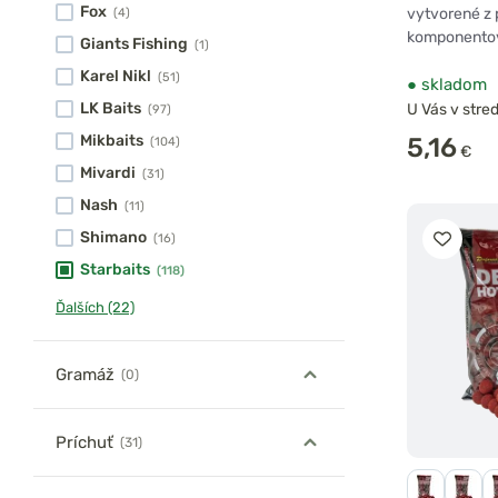
Fox
vytvorené z
(4)
komponentov
Giants Fishing
(1)
Karel Nikl
(51)
●
skladom
LK Baits
U Vás v stred
(97)
Mikbaits
5,16
(104)
€
Mivardi
(31)
Nash
(11)
Shimano
(16)
Starbaits
(118)
Ďalších (22)
Gramáž
(0)
Príchuť
(31)