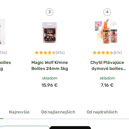
(73x)
(43x)
(61x)
oilies
Magic Wolf Kŕmne
Chytil Plávajúce
kg
Boilies 24mm 5kg
dymové boilies
Smoke Pop-Up
skladom
skladom
15mm 35g
15,96 €
7,16 €
Najnovšie
Od najlacnejších
Od najdrahších