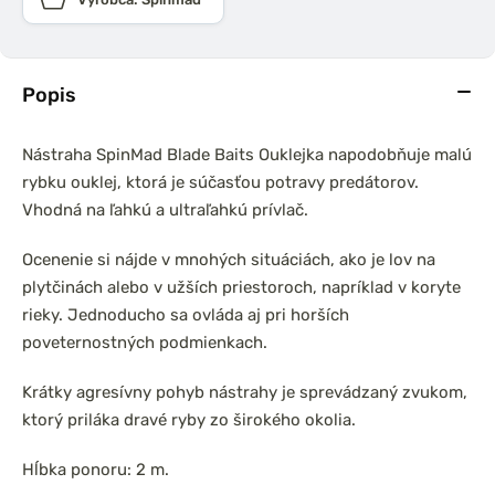
Popis
Nástraha SpinMad Blade Baits Ouklejka napodobňuje malú
rybku ouklej, ktorá je súčasťou potravy predátorov.
Vhodná na ľahkú a ultraľahkú prívlač.
Ocenenie si nájde v mnohých situáciách, ako je lov na
plytčinách alebo v užších priestoroch, napríklad v koryte
rieky. Jednoducho sa ovláda aj pri horších
poveternostných podmienkach.
Krátky agresívny pohyb nástrahy je sprevádzaný zvukom,
ktorý priláka dravé ryby zo širokého okolia.
Hĺbka ponoru: 2 m.