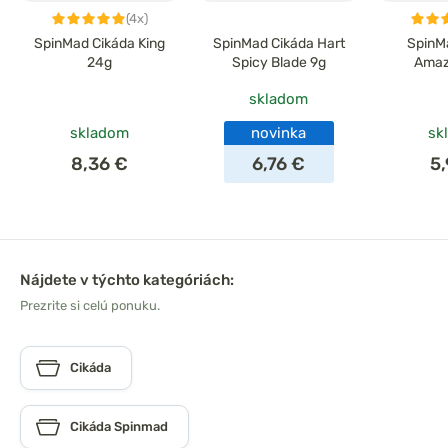
(4x)
SpinMad Cikáda King
SpinMad Cikáda Hart
SpinM
24g
Spicy Blade 9g
Amaz
skladom
skladom
novinka
sk
8,36 €
6,76 €
5
Nájdete v týchto kategóriách:
Prezrite si celú ponuku.
Cikáda
Cikáda Spinmad