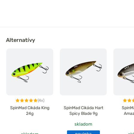
Alternatívy
(4x)
SpinMad Cikáda King
SpinMad Cikáda Hart
SpinM
24g
Spicy Blade 9g
Amaz
skladom