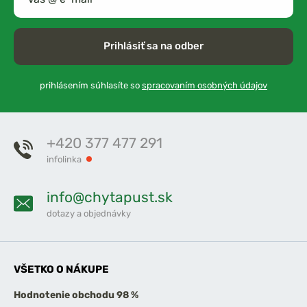
Prihlásiť sa na odber
prihlásením súhlasíte so
spracovaním osobných údajov
+420 377 477 291
infolinka
info@chytapust.sk
dotazy a objednávky
VŠETKO O NÁKUPE
Hodnotenie obchodu 98 %