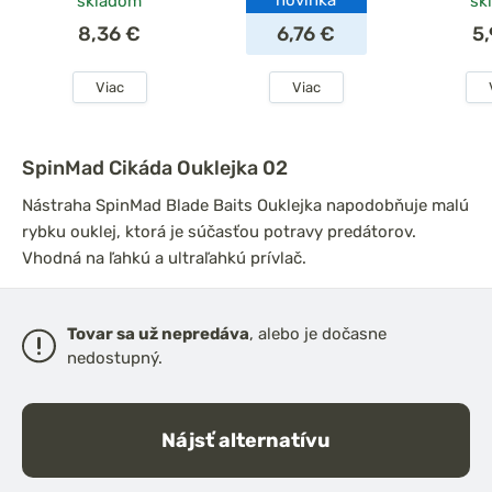
novinka
skladom
sk
8,36 €
6,76 €
5
Viac
Viac
SpinMad Cikáda Ouklejka 02
Nástraha SpinMad Blade Baits Ouklejka napodobňuje malú
rybku ouklej, ktorá je súčasťou potravy predátorov.
Vhodná na ľahkú a ultraľahkú prívlač.
Tovar sa už nepredáva
, alebo je dočasne
nedostupný.
Nájsť alternatívu