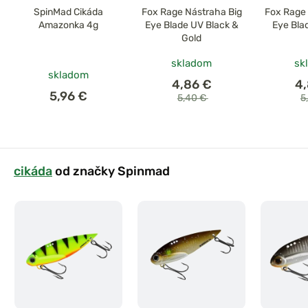
SpinMad Cikáda
Fox Rage Nástraha Big
Fox Rage 
Amazonka 4g
Eye Blade UV Black &
Eye Bla
Gold
skladom
sk
skladom
4,86 €
4
5,96 €
5,40 €
5
cikáda
od značky Spinmad