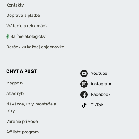
Kontakty
Doprava a platba
Vrátenie a reklamácia
Balíme ekologicky
Darček ku každej objednávke
CHYŤ A PUSŤ
Youtube
Magazín
Instagram
Atlas rýb
Facebook
Náväzce, uzly, montáže a
TikTok
triky
Varenie pri vode
Affiliate program