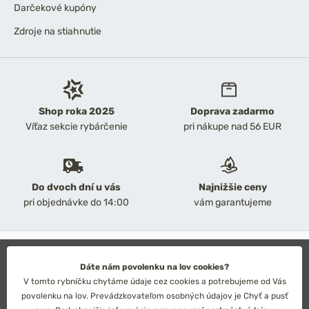
Darčekové kupóny
Zdroje na stiahnutie
Shop roka 2025
Doprava zadarmo
Víťaz sekcie rybárčenie
pri nákupe nad 56 EUR
Do dvoch dní u vás
Najnižšie ceny
pri objednávke do 14:00
vám garantujeme
2026 Chyť a pusť
Obchodné podmienky
Dáte nám povolenku na lov cookies?
Ochrana osobných údajov
V tomto rybníčku chytáme údaje cez cookies a potrebujeme od Vás
Technické riešenie: Simplia s.r.o.
povolenku na lov. Prevádzkovateľom osobných údajov je Chyť a pusť
Strategický dizajn: Petr Široký