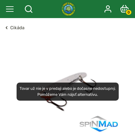
0
Cikáda
Tovar už nie je v predaji alebo je dočasne nedostupný.
Pomôžeme Vám nájsť alternatívu.