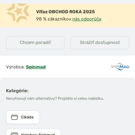
Víťaz OBCHOD ROKA 2025
98 % zákazníkov
nás odporúča
Chcem poradiť
Strážiť dostupnost
Výrobca:
Spinmad
Kategórie:
Nevyhovují vám alternativy? Projděte si celou nabídku.
Cikáda
Výrobca: Spinmad