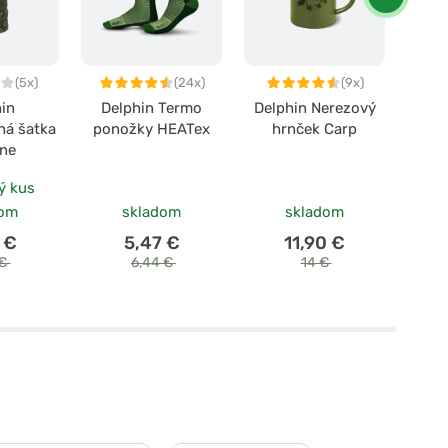
(5x)
(24x)
(9x)
hin
Delphin Termo
Delphin Nerezový
De
ná šatka
ponožky HEATex
hrnček Carp
či
ine
ý kus
dom
skladom
skladom
 €
5,47 €
11,90 €
 €
6,44 €
14 €