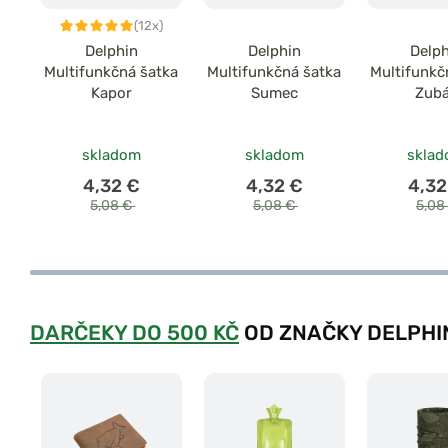
(12x)
Delphin
Delphin
Delp
Multifunkčná šatka
Multifunkčná šatka
Multifunkč
Kapor
Sumec
Zub
skladom
skladom
skla
4,32 €
4,32 €
4,32
5,08 €
5,08 €
5,08
DARČEKY DO 500 KČ
OD ZNAČKY DELPHI