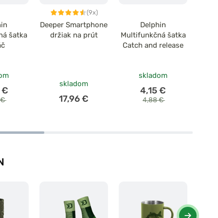
(9x)
hin
Deeper Smartphone
Delphin
Delp
ná šatka
držiak na prút
Multifunkčná šatka
áč
Catch and release
dom
skladom
skladom
 €
4,15 €
17,96 €
 €
4,88 €
N