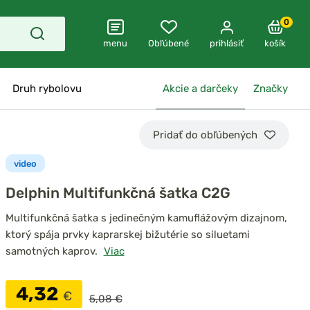
0
menu
Obľúbené
prihlásiť
košík
Druh rybolovu
Akcie a darčeky
Značky
Pridať do obľúbených
video
Delphin Multifunkčná šatka C2G
Multifunkčná šatka s jedinečným kamuflážovým dizajnom,
ktorý spája prvky kaprarskej bižutérie so siluetami
samotných kaprov.
Viac
4,32
€
5,08 €