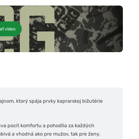
ať video
nom, ktorý spája prvky kaprarskej bižutérie
áva pocit komfortu a pohodlia za každých
sobivá a vhodná ako pre mužov, tak pre ženy.