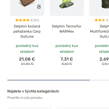
(3x)
Delphin Kožená
Delphin Termofor
Delp
peňaženka Carp
WARMex
Multifunkč
OutLine
OutL
posledný kus
posledný kus
posledn
skladom
skladom
skla
21,08 €
7,31 €
2,69
24,80 €
8,60 €
3,16
Nájdete v týchto kategóriách:
Prezrite si celú ponuku.