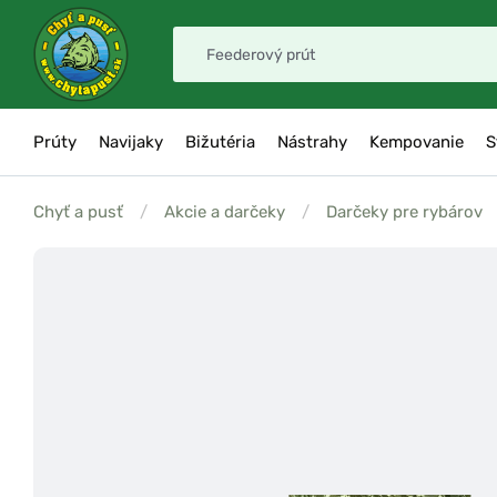
Prúty
Navijaky
Bižutéria
Nástrahy
Kempovanie
S
Chyť a pusť
/
Akcie a darčeky
/
Darčeky pre rybárov