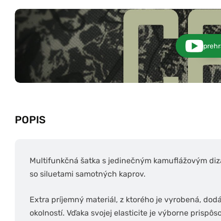
prehr
POPIS
Multifunkčná šatka s jedinečným kamuflážovým dizaj
so siluetami samotných kaprov.
Extra príjemný materiál, z ktorého je vyrobená, dod
okolností. Vďaka svojej elasticite je výborne prispô