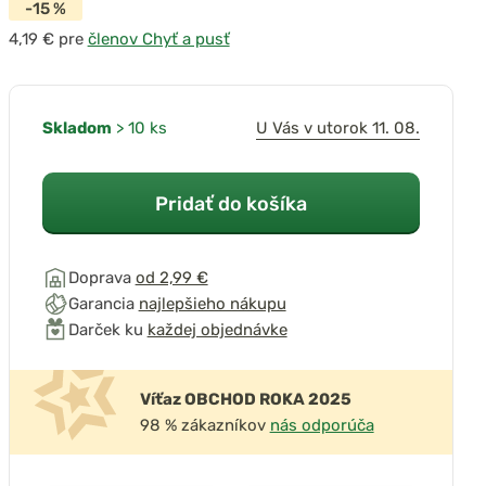
-15 %
pre
členov Chyť a pusť
prehrať video
Skladom
> 10 ks
U Vás v utorok 11. 08.
Pridať do košíka
Doprava
od 2,99 €
Garancia
najlepšieho nákupu
Darček ku
každej objednávke
Víťaz OBCHOD ROKA 2025
98 % zákazníkov
nás odporúča