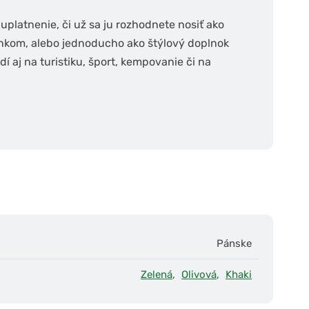
uplatnenie, či už sa ju rozhodnete nosiť ako
nkom, alebo jednoducho ako štýlový doplnok
í aj na turistiku, šport, kempovanie či na
Pánske
Zelená
,
Olivová
,
Khaki