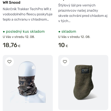
WR Snood
Štýlový šál pre verných
Nákrčník Trakker TechPro WR z
priaznivcov našej značky
vodoodolného fleecu poskytuje
skvele ochráni pred chladom aj
teplo a ochranu v chladnom…
v tých…
●
posledný kus skladom
●
skladom
U Vás v stredu 12. 08.
U Vás v stredu 12. 08.
18,76
10
€
€