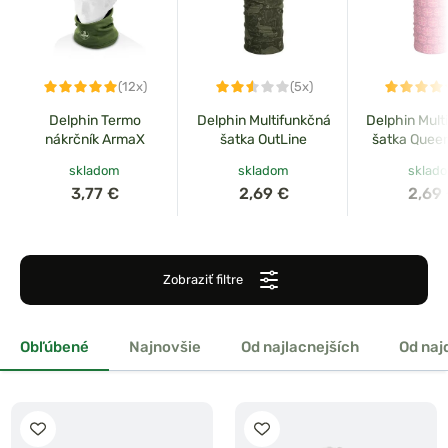
(12x)
(5x)
Delphin Termo
Delphin Multifunkčná
Delphin Mult
nákrčník ArmaX
šatka OutLine
šatka Quee
skladom
skladom
sklad
3,77 €
2,69 €
2,69
Zobraziť filtre
Obľúbené
Najnovšie
Od najlacnejších
Od naj