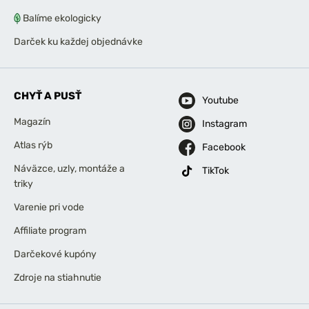
Balíme ekologicky
Darček ku každej objednávke
CHYŤ A PUSŤ
Youtube
Magazín
Instagram
Atlas rýb
Facebook
Náväzce, uzly, montáže a
TikTok
triky
Varenie pri vode
Affiliate program
Darčekové kupóny
Zdroje na stiahnutie