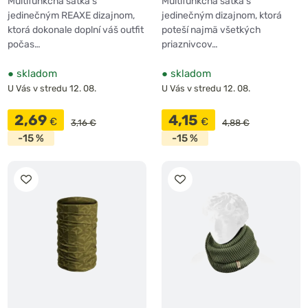
Multifunkčná šatka s
Multifunkčná šatka s
jedinečným REAXE dizajnom,
jedinečným dizajnom, ktorá
ktorá dokonale doplní váš outfit
poteší najmä všetkých
počas…
priaznivcov…
●
skladom
●
skladom
U Vás v stredu 12. 08.
U Vás v stredu 12. 08.
2,69
4,15
€
€
3,16 €
4,88 €
-15 %
-15 %