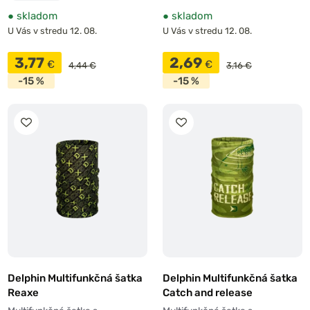
●
skladom
●
skladom
U Vás v stredu 12. 08.
U Vás v stredu 12. 08.
3,77
2,69
€
€
4,44 €
3,16 €
-15 %
-15 %
Delphin Multifunkčná šatka
Delphin Multifunkčná šatka
Reaxe
Catch and release