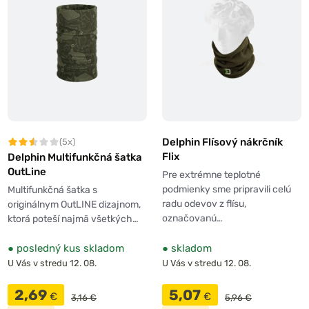
Delphin Flísový nákrčník
(5x)
Flix
Delphin Multifunkčná šatka
OutLine
Pre extrémne teplotné
podmienky sme pripravili celú
Multifunkčná šatka s
radu odevov z flísu,
originálnym OutLINE dizajnom,
označovanú…
ktorá poteší najmä všetkých…
●
posledný kus skladom
●
skladom
U Vás v stredu 12. 08.
U Vás v stredu 12. 08.
2,69
5,07
€
€
3,16 €
5,96 €