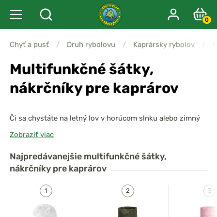
0
Chyť a pusť
/
Druh rybolovu
/
Kaprársky rybolov
/
O
Multifunkčné šátky,
nákrčníky pre kaprárov
Či sa chystáte na letný lov v horúcom slnku alebo zimný
výlet do mrazivého počasia,
multifunkčné šátky a
Zobraziť viac
nákrčníky pre kaprárov
sú nevyhnutným doplnkom
každého rybára. Tieto univerzálne kúsky oblečenia vám
Najpredávanejšie
multifunkčné šátky,
poskytnú
ochranu, pohodlie a štýl
, či ich nosíte ako
nákrčníky pre kaprárov
nákrčník, šátek, kuklu, čelenku alebo masku cez tvár
.