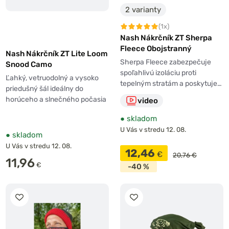
2 varianty
(1x)
Nash Nákrčník ZT Sherpa
Fleece Obojstranný
Nash Nákrčník ZT Lite Loom
Sherpa Fleece zabezpečuje
Snood Camo
spoľahlivú izoláciu proti
Ľahký, vetruodolný a vysoko
tepelným stratám a poskytuje…
priedušný šál ideálny do
horúceho a slnečného počasia
video
●
skladom
U Vás v stredu 12. 08.
●
skladom
U Vás v stredu 12. 08.
12,46
€
20,76 €
11,96
€
-40 %