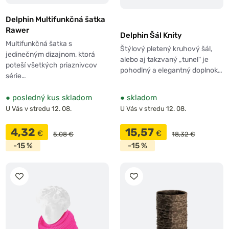
Delphin Multifunkčná šatka
Rawer
Delphin Šál Knity
Multifunkčná šatka s
Štýlový pletený kruhový šál,
jedinečným dizajnom, ktorá
alebo aj takzvaný „tunel" je
poteší všetkých priaznivcov
pohodlný a elegantný doplnok…
série…
●
posledný kus skladom
●
skladom
U Vás v stredu 12. 08.
U Vás v stredu 12. 08.
4,32
15,57
€
€
5,08 €
18,32 €
-15 %
-15 %