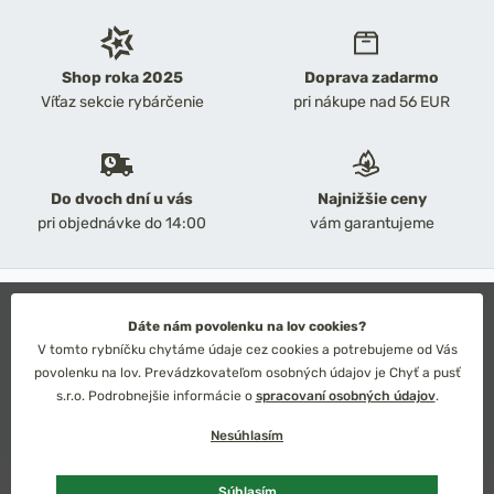
Shop roka 2025
Doprava zadarmo
Víťaz sekcie rybárčenie
pri nákupe nad 56 EUR
Do dvoch dní u vás
Najnižšie ceny
pri objednávke do 14:00
vám garantujeme
2026 Chyť a pusť
Obchodné podmienky
Dáte nám povolenku na lov cookies?
Ochrana osobných údajov
V tomto rybníčku chytáme údaje cez cookies a potrebujeme od Vás
Technické riešenie: Simplia s.r.o.
povolenku na lov. Prevádzkovateľom osobných údajov je Chyť a pusť
Strategický dizajn: Petr Široký
s.r.o. Podrobnejšie informácie o
spracovaní osobných údajov
.
Nesúhlasím
Súhlasím