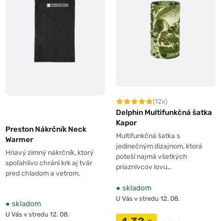
(12x)
Delphin Multifunkčná šatka
Kapor
Preston Nákrčník Neck
Multifunkčná šatka s
Warmer
jedinečným dizajnom, ktorá
Hriavý zimný nákrčník, ktorý
poteší najmä všetkých
spoľahlivo chráni krk aj tvár
priaznivcov lovu…
pred chladom a vetrom.
●
skladom
U Vás v stredu 12. 08.
●
skladom
U Vás v stredu 12. 08.