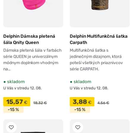
Delphin Dámska pletená
Delphin Multifunkčná šatka
šála Qnity Queen
Carpath
Dámska pletená šála v farbách
Multifunkčná šatka s
série QUEEN je univerzálnym
jedinečným dizajnom, ktorá
módnym doplnkom vhodným
poteší všetkých priaznivcov
na…
série CARPATH.
●
skladom
●
skladom
U Vás v stredu 12. 08.
U Vás v stredu 12. 08.
15,57
3,88
€
€
18,32 €
4,56 €
-15 %
-15 %