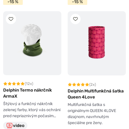
-15 %
-15 %
(12x)
(2x)
Delphin Termo nákrčník
Delphin Multifunkčná šatka
ArmaX
Queen 4Love
Štýlový a funkčný nákrčník
Multifunkčná šatka s
zelenej farby, ktorý vás ochráni
originálnym QUEEN 4LOVE
pred nepriaznivým počasím…
dizajnom, navrhnutým
špeciálne pre ženy.
video