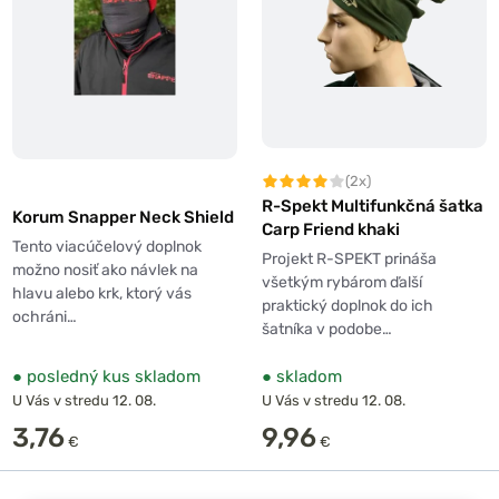
(2x)
R-Spekt Multifunkčná šatka
Korum Snapper Neck Shield
Carp Friend khaki
Tento viacúčelový doplnok
Projekt R-SPEKT prináša
možno nosiť ako návlek na
všetkým rybárom ďalší
hlavu alebo krk, ktorý vás
praktický doplnok do ich
ochráni…
šatníka v podobe…
●
posledný kus skladom
●
skladom
U Vás v stredu 12. 08.
U Vás v stredu 12. 08.
3,76
9,96
€
€