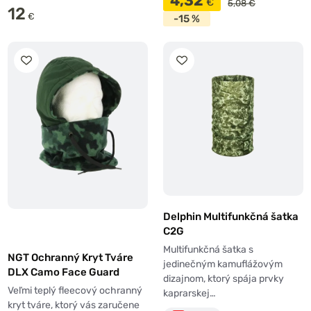
4,32
€
5,08 €
12
€
-15 %
Delphin Multifunkčná šatka
C2G
Multifunkčná šatka s
NGT Ochranný Kryt Tváre
jedinečným kamuflážovým
DLX Camo Face Guard
dizajnom, ktorý spája prvky
Veľmi teplý fleecový ochranný
kaprarskej…
kryt tváre, ktorý vás zaručene