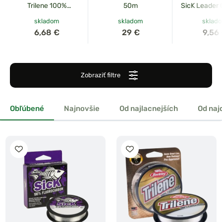
Trilene 100%
50m
SicK Leader 
Fluorocarbon Leader
skladom
skladom
sklad
25m
6,68 €
29 €
9,56
Zobraziť filtre
Obľúbené
Najnovšie
Od najlacnejších
Od naj