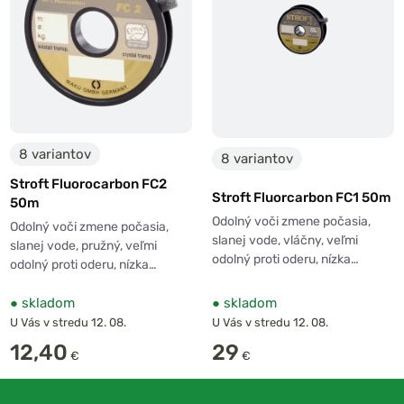
8 variantov
8 variantov
Stroft Fluorocarbon FC2
Stroft Fluorcarbon FC1 50m
50m
Odolný voči zmene počasia,
Odolný voči zmene počasia,
slanej vode, vláčny, veľmi
slanej vode, pružný, veľmi
odolný proti oderu, nízka…
odolný proti oderu, nízka…
●
skladom
●
skladom
U Vás v stredu 12. 08.
U Vás v stredu 12. 08.
12,40
29
€
€