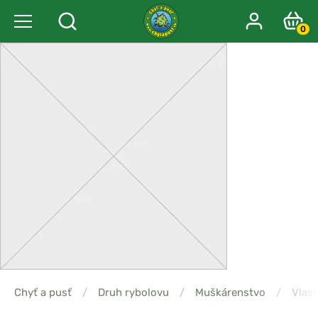
0
Chyť a pusť
/
Druh rybolovu
/
Muškárenstvo
/
Vlas