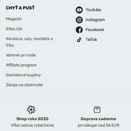
CHYŤ A PUSŤ
Youtube
Magazín
Instagram
Atlas rýb
Facebook
Náväzce, uzly, montáže a
TikTok
triky
Varenie pri vode
Affiliate program
Darčekové kupóny
Zdroje na stiahnutie
Shop roka 2025
Doprava zadarmo
Víťaz sekcie rybárčenie
pri nákupe nad 56 EUR