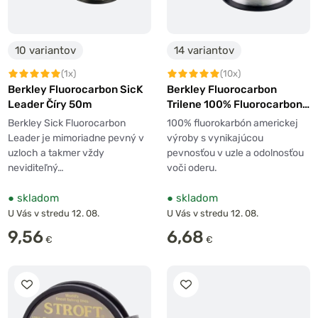
10 variantov
14 variantov
(1x)
(10x)
Berkley Fluorocarbon SicK
Berkley Fluorocarbon
Leader Číry 50m
Trilene 100% Fluorocarbon
Leader 25m
Berkley Sick Fluorocarbon
100% fluorokarbón americkej
Leader je mimoriadne pevný v
výroby s vynikajúcou
uzloch a takmer vždy
pevnosťou v uzle a odolnosťou
neviditeľný…
voči oderu.
●
skladom
●
skladom
U Vás v stredu 12. 08.
U Vás v stredu 12. 08.
9,56
6,68
€
€