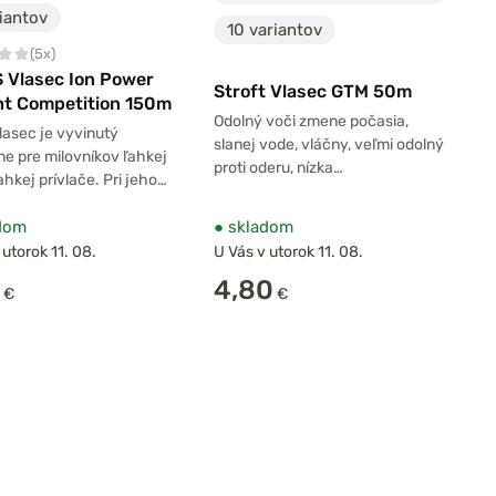
iantov
10 variantov
(5x)
 Vlasec Ion Power
Stroft Vlasec GTM 50m
ht Competition 150m
Odolný voči zmene počasia,
lasec je vyvinutý
slanej vode, vláčny, veľmi odolný
ne pre milovníkov ľahkej
proti oderu, nízka…
ľahkej prívlače. Pri jeho…
dom
●
skladom
 utorok 11. 08.
U Vás v utorok 11. 08.
4,80
€
€