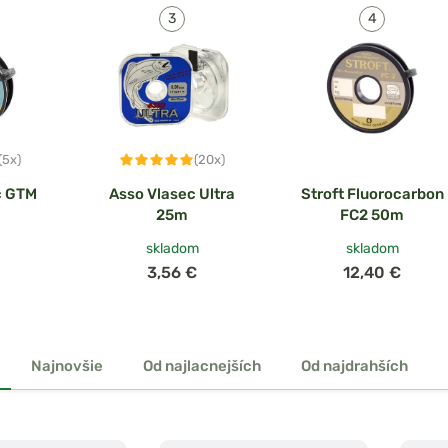
(5x)
(20x)
c GTM
Asso Vlasec Ultra
Stroft Fluorocarbon
25m
FC2 50m
skladom
skladom
3,56 €
12,40 €
Najnovšie
Od najlacnejších
Od najdrahších