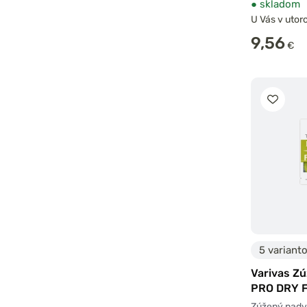
●
skladom
U Vás v utoro
9,56
€
5 variant
Varivas Z
PRO DRY F
2ks
Zúžený nad