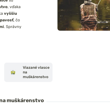
asce
sú
stvo
, vďaka
ka
vyššiu
ápavosť
, čo
mi
. Správny
.
Viazané vlasce
na
muškárenstvo
y na muškárenstvo