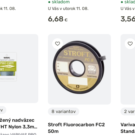
●
skladom
●
skla
k 11. 08.
U Vás v utorok 11. 08.
U Vás v
6,68
3,5
€
ov
8 variantov
2 var
úžený nadväzec
Stroft Fluorocarbon FC2
Variv
HT Nylon 3,3m
50m
Stand
väzec VARIVAS PRO