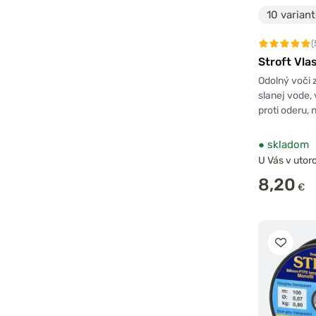
10 varian
(
Stroft Vl
Odolný voči 
slanej vode, 
proti oderu, 
●
skladom
U Vás v utoro
8,20
€