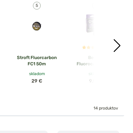
(1x)
Stroft Fluorcarbon
Berkley
FC1 50m
Fluorocarbon SicK
Leader Číry 50m
skladom
skladom
29 €
9,56 €
14 produktov