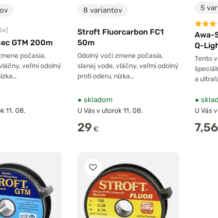
5 var
tov
8 variantov
5x)
Stroft Fluorcarbon FC1
Awa-S
asec GTM 200m
50m
Q-Lig
zmene počasia,
Odolný voči zmene počasia,
Tento v
vláčny, veľmi odolný
slanej vode, vláčny, veľmi odolný
špeciál
nízka…
proti oderu, nízka…
a ultra
●
skladom
●
skla
k 11. 08.
U Vás v utorok 11. 08.
U Vás v
29
7,56
€