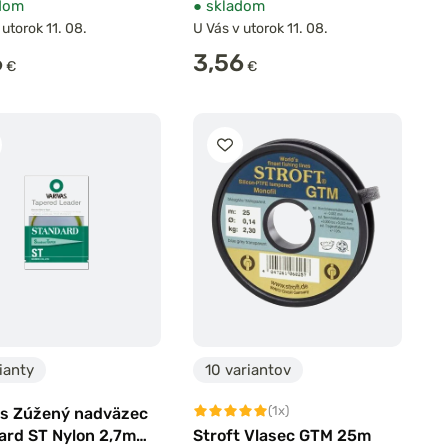
dom
●
skladom
 utorok 11. 08.
U Vás v utorok 11. 08.
6
3,56
€
€
ianty
10 variantov
(1x)
as Zúžený nadväzec
ard ST Nylon 2,7m
Stroft Vlasec GTM 25m