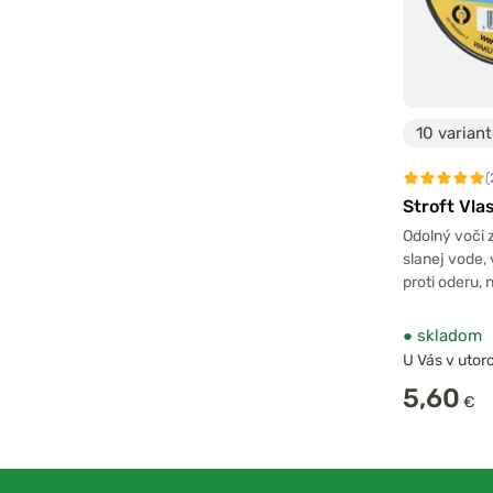
10 varian
(
Stroft Vl
Odolný voči 
slanej vode, 
proti oderu, 
●
skladom
U Vás v utoro
5,60
€