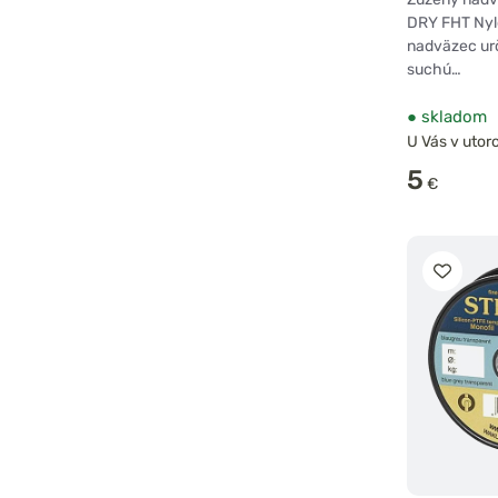
DRY FHT Nyl
nadväzec ur
suchú…
●
skladom
U Vás v utoro
5
€