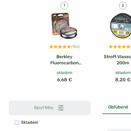
(10x)
Berkley
Stroft Vlase
Fluorocarbon
200m
Trilene 100%
skladom
skladom
Fluorocarbon
6,68 €
8,20 €
Leader 25m
Obľúbené
Skryť filtre
Skladem