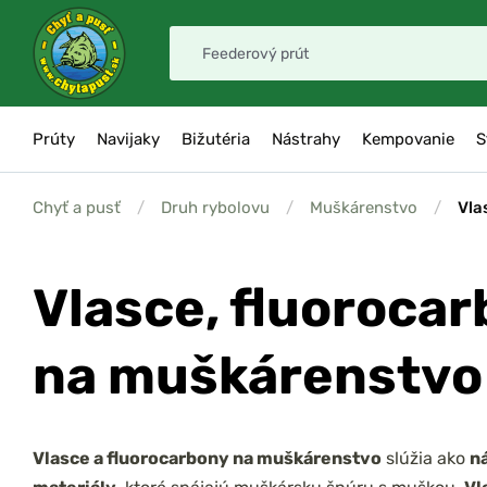
Prúty
Navijaky
Bižutéria
Nástrahy
Kempovanie
S
Chyť a pusť
/
Druh rybolovu
/
Muškárenstvo
/
Vla
Vlasce, fluoroca
na muškárenstvo
Vlasce a fluorocarbony na muškárenstvo
slúžia ako
n