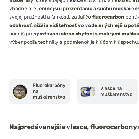
materiály
, ktoré spájajú muškársku šnúru s muškou.
Vl
vhodné pre
jemnejšiu prezentáciu a suchú muškáren
svojej pružnosti a ľahkosti, zatiaľ čo
fluorocarbon
ponú
odolnosť, nižšiu viditeľnosť vo vode a rýchlejšiu pot
oceníš pri
nymfovaní alebo chytaní s mokrými muška
výber podľa techniky a podmienok je kľúčom k úspechu
Fluorokarbóny
Vlasce na
na
muškárenstvo
muškárenstvo
Najpredávanejšie
vlasce, fluorocarbon