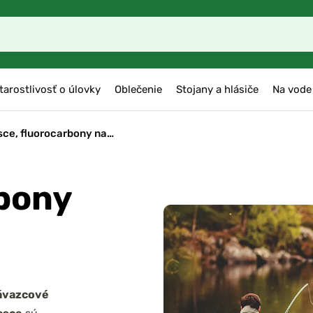
tarostlivosť o úlovky
Oblečenie
Stojany a hlásiče
Na vode
sce, fluorocarbony na…
rbony
ávazcové