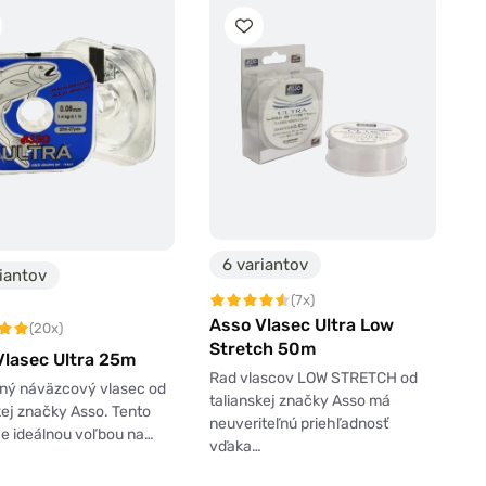
6 variantov
iantov
(7x)
Asso Vlasec Ultra Low
(20x)
Stretch 50m
Vlasec Ultra 25m
Rad vlascov LOW STRETCH od
tný náväzcový vlasec od
talianskej značky Asso má
kej značky Asso. Tento
neuveriteľnú priehľadnosť
je ideálnou voľbou na…
vďaka…