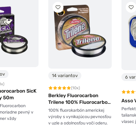
tov
14 variantov
6 var
1x)
(10x)
uorocarbon SicK
Berkley Fluorocarbon
ry 50m
Asso 
Trilene 100% Fluorocarbon
 Fluorocarbon
Leader 25m
Perfek
100% fluorokarbón americkej
imoriadne pevný v
talians
výroby s vynikajúcou pevnosťou
mer vždy
vlasec 
v uzle a odolnosťou voči oderu.