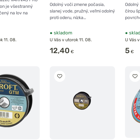
2ks
Odolný voči zmene počasia,
Odolný
on je všestranný
slanej vode, pružný, veľmi odolný
čírou š
čený na lov na
proti oderu, nízka…
povrcho
●
skladom
●
skla
k 11. 08.
U Vás v utorok 11. 08.
U Vás v
12,40
5
€
€