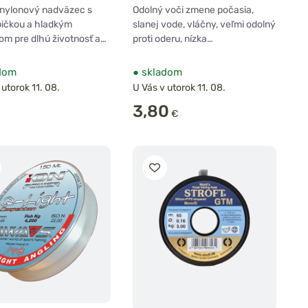
 nylonový nadväzec s
Odolný voči zmene počasia,
pičkou a hladkým
slanej vode, vláčny, veľmi odolný
m pre dlhú životnosť a…
proti oderu, nízka…
dom
●
skladom
 utorok 11. 08.
U Vás v utorok 11. 08.
3,80
€