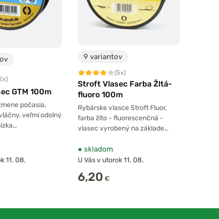
9 variantov
tov
(5x)
2x)
Stroft Vlasec Farba Žltá-
asec GTM 100m
fluoro 100m
zmene počasia,
Rybárske vlasce Stroft Fluor,
vláčny, veľmi odolný
farba žlto - fluorescenčná -
nízka…
vlasec vyrobený na základe…
●
skladom
k 11. 08.
U Vás v utorok 11. 08.
6,20
€