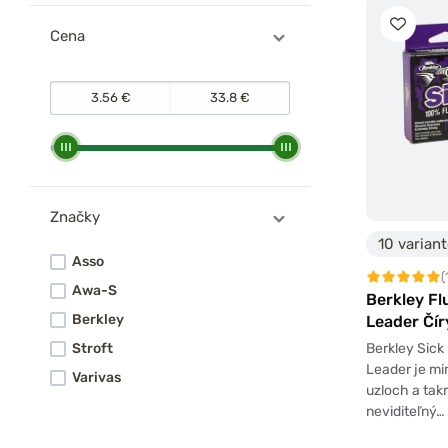
Cena
Značky
10 varian
Asso
(
Awa-S
Berkley Fl
Berkley
Leader Čí
Berkley Sick
Stroft
Leader je m
Varivas
uzloch a tak
neviditeľný…