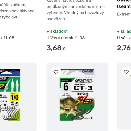
Kovaný háčik s očkom a
háčik s očkom,
Iseam
predĺženým ramienkom, mierne
riaznivcov plávanej
vyhnutý. Vhodný na bezuzlový
Extrém
 rybolovu.
nadväzec…
●
skladom
●
skla
k 11. 08.
U Vás v utorok 11. 08.
U Vás v
3,68
2,76
€