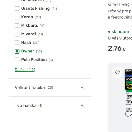
(17)
Veľmi tenký 
Giants Fishing
(11)
určený pre p
Korda
a feedrového
(29)
Mikbaits
(4)
●
skladom
Mivardi
(11)
U Vás v utoro
Nash
(30)
2,76
€
Owner
(16)
Pole Position
(3)
Ďalších (12)
Veľkosť háčika
(23)
Typ háčika
(1)