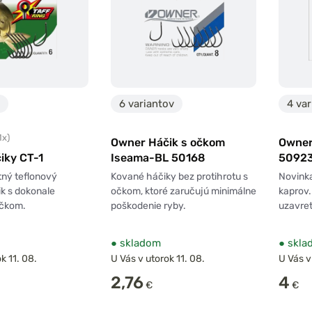
6 variantov
4 var
1x)
Owner Háčik s očkom
Owner
iky CT-1
Iseama-BL 50168
5092
tný teflonový
Kované háčiky bez protihrotu s
Novinka
k s dokonale
očkom, ktoré zaručujú minimálne
kaprov.
čkom.
poškodenie ryby.
uzavret
●
skladom
●
skla
k 11. 08.
U Vás v utorok 11. 08.
U Vás v
2,76
4
€
€