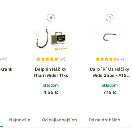
(29x)
(5x)
(6x)
 Krank
Delphin Háčiky
Carp ´R´ Us Háčiky
Thorn Wider 11ks
Wide Gape - ATS
10ks
skladom
skladom
4,56 €
7,16 €
Najnovšie
Od najlacnejších
Od najdrahších