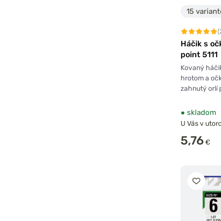
15 varian
(
Háčik s o
point 5111
Kovaný háči
hrotom a očk
zahnutý orlí 
●
skladom
U Vás v utoro
5,76
€