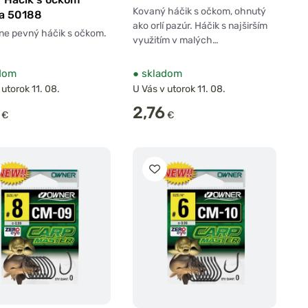
Kovaný háčik s očkom, ohnutý
a 50188
ako orlí pazúr. Háčik s najširším
ne pevný háčik s očkom.
využitím v malých…
dom
●
skladom
 utorok 11. 08.
U Vás v utorok 11. 08.
2,76
€
€