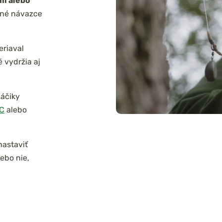
mi alebo
ané návazce
riaval
é vydržia aj
háčiky
C
alebo
nastaviť
ebo nie,