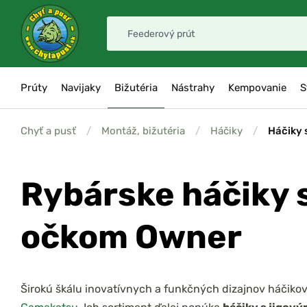
Prúty
Navijaky
Bižutéria
Nástrahy
Kempovanie
S
Chyť a pusť
/
Montáž, bižutéria
/
Háčiky
/
Háčiky 
Rybárske háčiky 
očkom Owner
Širokú škálu inovatívnych a funkčných dizajnov háčiko