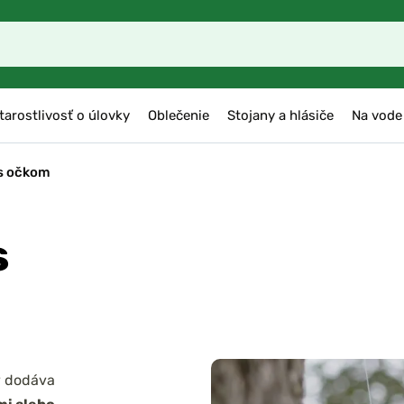
tarostlivosť o úlovky
Oblečenie
Stojany a hlásiče
Na vode
s očkom
s
v dodáva