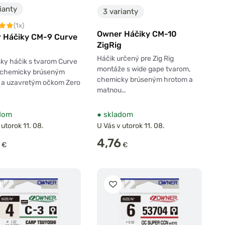
ianty
3 varianty
(1x)
Owner Háčiky CM-10
 Háčiky CM-9 Curve
ZigRig
Háčik určený pre Zig Rig
ky háčik s tvarom Curve
montáže s wide gape tvarom,
 chemicky brúseným
chemicky brúseným hrotom a
 a uzavretým očkom Zero
matnou…
dom
●
skladom
 utorok 11. 08.
U Vás v utorok 11. 08.
4,76
€
€