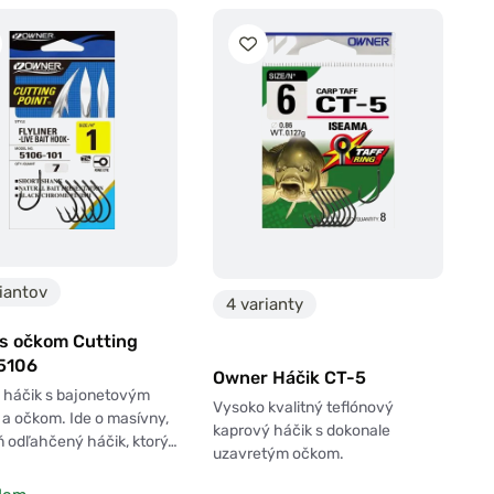
iantov
4 varianty
 s očkom Cutting
 5106
Owner Háčik CT-5
 háčik s bajonetovým
Vysoko kvalitný teflónový
a očkom. Ide o masívny,
kaprový háčik s dokonale
 odľahčený háčik, ktorý…
uzavretým očkom.