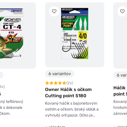
6 variantov
6 var
(2x)
3x)
Háčik
Owner Háčik s očkom
4
point
Cutting point 5180
tný teflónový
Kovaný
Kovaný háčik s bajonetovým
k s dokonale
hrotom 
ostrím a očkom, široký oblúk a
očkom.
zároveň
vyhnutý orlí pazúr. Očko je…