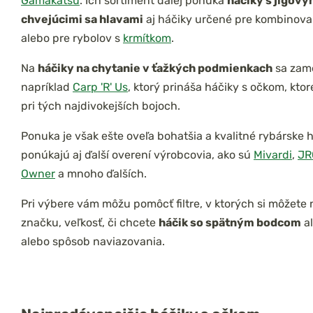
Gamakatsu
. Ich sortiment ďalej ponúka
háčiky s jigový
chvejúcimi sa hlavami
aj háčiky určené pre kombinov
alebo pre rybolov s
krmítkom
.
Na
háčiky na chytanie v ťažkých podmienkach
sa zame
napríklad
Carp 'R' Us
, ktorý prináša háčiky s očkom, ktor
pri tých najdivokejších bojoch.
Ponuka je však ešte oveľa bohatšia a kvalitné rybárske 
ponúkajú aj ďalší overení výrobcovia, ako sú
Mivardi
,
JR
Owner
a mnoho ďalších.
Pri výbere vám môžu pomôcť filtre, v ktorých si môžete 
značku, veľkosť, či chcete
háčik so spätným bodcom
al
alebo spôsob naviazovania.