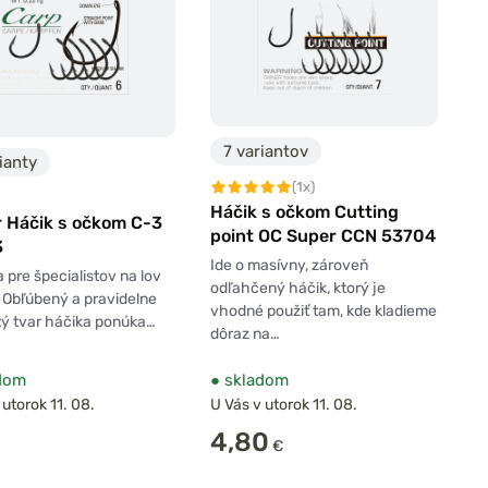
7 variantov
ianty
(1x)
Háčik s očkom Cutting
 Háčik s očkom C-3
point OC Super CCN 53704
3
Ide o masívny, zároveň
 pre špecialistov na lov
odľahčený háčik, ktorý je
 Obľúbený a pravidelne
vhodné použiť tam, kde kladieme
ý tvar háčika ponúka…
dôraz na…
dom
●
skladom
 utorok 11. 08.
U Vás v utorok 11. 08.
4,80
€