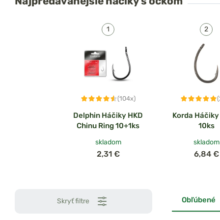
Najpredávanejšie
háčiky s očkom
(104x)
Delphin Háčiky HKD
Korda Háčiky
Chinu Ring 10+1ks
10ks
skladom
skladom
2,31 €
6,84 €
Obľúbené
Skryť filtre