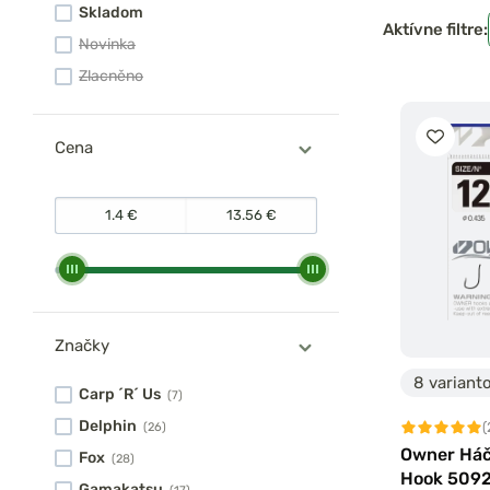
Skladom
Aktívne filtre:
Novinka
Zlacněno
Cena
Značky
8 variant
Carp ´R´ Us
(7)
Delphin
(
(26)
Owner Háč
Fox
(28)
Hook 509
Gamakatsu