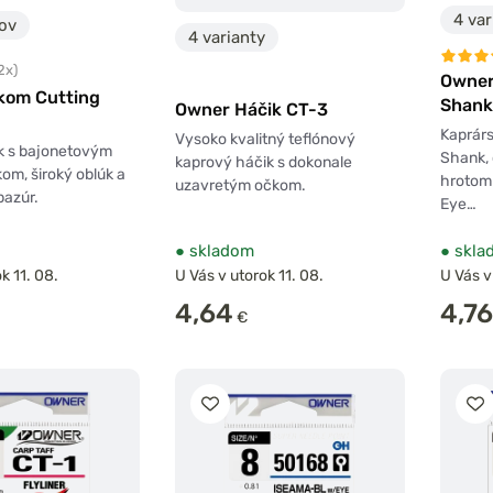
4 var
tov
4 varianty
2x)
Owner
čkom Cutting
Shank
Owner Háčik CT-3
Kaprárs
Vysoko kvalitný teflónový
k s bajonetovým
Shank,
kaprový háčik s dokonale
om, široký oblúk a
hrotom
uzavretým očkom.
pazúr.
Eye…
●
skladom
●
skla
k 11. 08.
U Vás v utorok 11. 08.
U Vás v
4,64
4,76
€