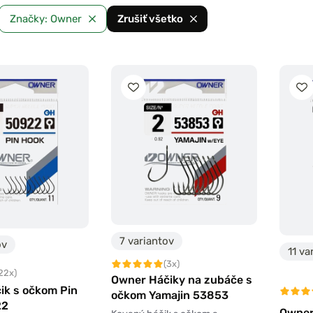
Značky: Owner
Zrušiť všetko
7 variantov
ov
11 va
(3x)
22x)
Owner Háčiky na zubáče s
ik s očkom Pin
očkom Yamajin 53853
22
Owner