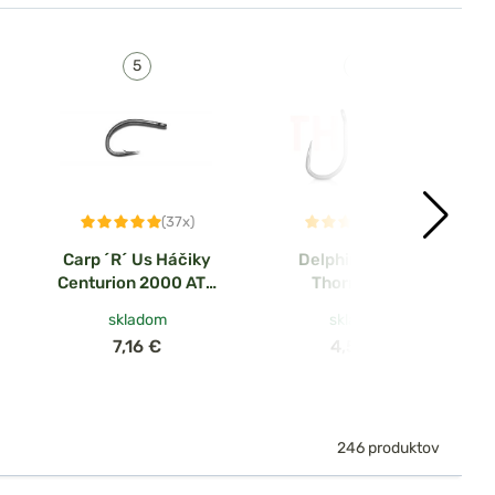
(37x)
(5x)
Carp ´R´ Us Háčiky
Delphin Háčiky
Centurion 2000 ATS
Thorn Wider
10ks
BarbLESS 11ks
skladom
skladom
7,16 €
4,56 €
246 produktov