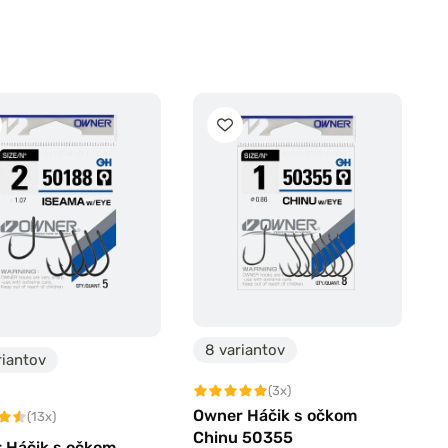
8 variantov
riantov
(3x)
Owner Háčik s očkom
(13x)
Chinu 50355
 Háčik s očkom