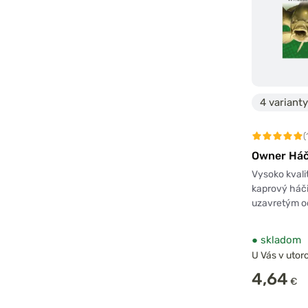
4 varianty
(
Owner Háč
Vysoko kvali
kaprový háči
uzavretým o
●
skladom
U Vás v utoro
4,64
€