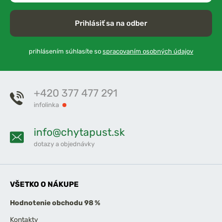
Prihlásiť sa na odber
prihlásením súhlasíte so
spracovaním osobných údajov
+420 377 477 291
infolinka
info@chytapust.sk
dotazy a objednávky
VŠETKO O NÁKUPE
Hodnotenie obchodu 98 %
Kontakty