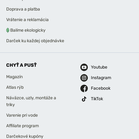
Doprava a platba
Vrátenie a reklamácia
Balíme ekologicky
Darček ku každej objednávke
CHYŤ A PUSŤ
Youtube
Magazín
Instagram
Atlas rýb
Facebook
Náväzce, uzly, montáže a
TikTok
triky
Varenie pri vode
Affiliate program
Darčekové kupóny