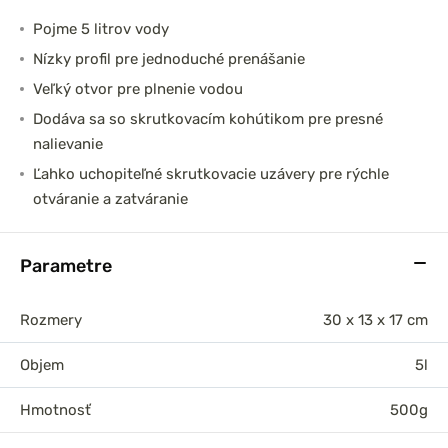
Pojme 5 litrov vody
Nízky profil pre jednoduché prenášanie
Veľký otvor pre plnenie vodou
Dodáva sa so skrutkovacím kohútikom pre presné
nalievanie
Ľahko uchopiteľné skrutkovacie uzávery pre rýchle
otváranie a zatváranie
Parametre
Rozmery
30 x 13 x 17 cm
Objem
5l
Hmotnosť
500g