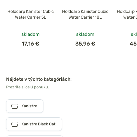
Holdcarp Kanister Cubic
Holdcarp Kanister Cubic
Holdcarp 
Water Carrier 5L
Water Carrier 18L
Water 
skladom
skladom
sk
17,16 €
35,96 €
45
Nájdete v týchto kategóriách:
Prezrite si celú ponuku.
Kanistre
Kanistre Black Cat