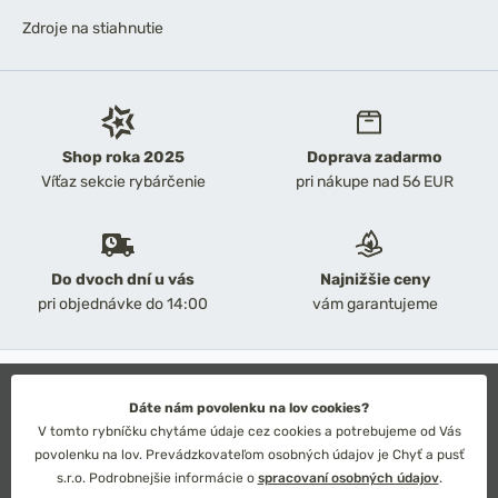
Zdroje na stiahnutie
Shop roka 2025
Doprava zadarmo
Víťaz sekcie rybárčenie
pri nákupe nad 56 EUR
Do dvoch dní u vás
Najnižšie ceny
pri objednávke do 14:00
vám garantujeme
2026 Chyť a pusť
Obchodné podmienky
Dáte nám povolenku na lov cookies?
Ochrana osobných údajov
V tomto rybníčku chytáme údaje cez cookies a potrebujeme od Vás
Technické riešenie: Simplia s.r.o.
povolenku na lov. Prevádzkovateľom osobných údajov je Chyť a pusť
Strategický dizajn: Petr Široký
s.r.o. Podrobnejšie informácie o
spracovaní osobných údajov
.