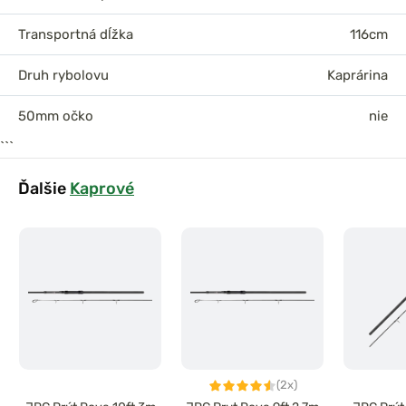
Transportná dĺžka
116cm
Druh rybolovu
Kaprárina
50mm očko
nie
```
Ďalšie
Kaprové
(2x)