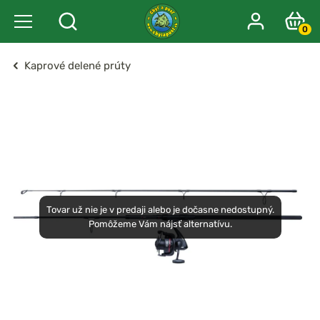
0
Kaprové delené prúty
Tovar už nie je v predaji alebo je dočasne nedostupný.
Pomôžeme Vám nájsť alternatívu.