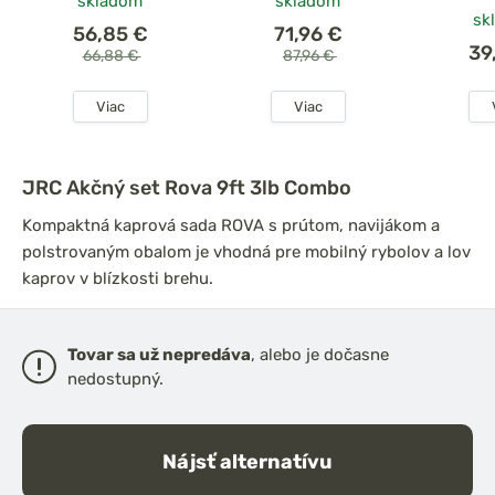
skladom
skladom
sk
56,85 €
71,96 €
39
66,88 €
87,96 €
Viac
Viac
JRC Akčný set Rova 9ft 3lb Combo
Kompaktná kaprová sada ROVA s prútom, navijákom a
polstrovaným obalom je vhodná pre mobilný rybolov a lov
kaprov v blízkosti brehu.
Tovar sa už nepredáva
, alebo je dočasne
nedostupný.
Nájsť alternatívu