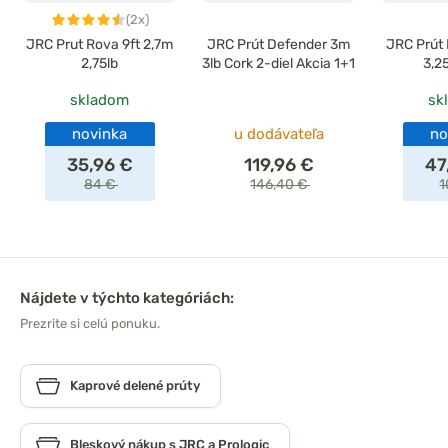
(2x)
JRC Prut Rova 9ft 2,7m
JRC Prút Defender 3m
JRC Prút 
2,75lb
3lb Cork 2-diel Akcia 1+1
3,2
skladom
sk
novinka
u dodávateľa
no
35,96 €
119,96 €
47
84 €
146,40 €
1
Nájdete v týchto kategóriách:
Prezrite si celú ponuku.
Kaprové delené prúty
Bleskový nákup s JRC a Prologic