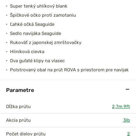
Super tenký uhlíkový blank
Špičkové očko proti zamotaniu
Ľahké očká Seaguide
Sedlo navijáka Seaguide
Rukoväť z japonskej zmrštovačky
Hliníková cievka
Dva guľaté klipy na vlasec
Polstrovaný obal na prút ROVA s priestorom pre navijak
Parametre
Dĺžka prútu
2,7m 9ft
Akcia prútu
3lb
Počet dielov prútu
2