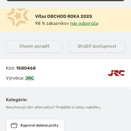
Víťaz OBCHOD ROKA 2025
98 % zákazníkov
nás odporúča
prársky set
DAM Prút Iconic Carp
0 3,6m 3lb
3,60m 3,50lb Akcia 1+1
el
2-dielny
Chcem poradiť
Strážiť dostupnost
Kód:
1580468
Výrobca:
JRC
Kategórie:
Nevyhovují vám alternativy? Projděte si celou nabídku.
Kaprové delené prúty