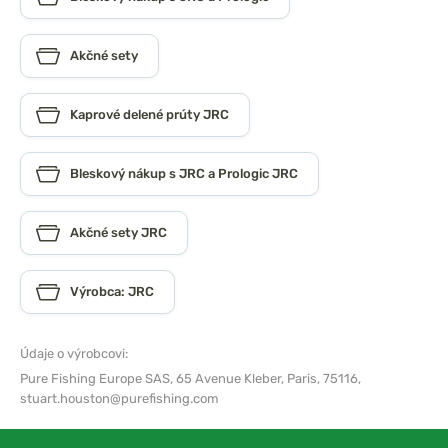
Akčné sety
Kaprové delené prúty JRC
Bleskový nákup s JRC a Prologic JRC
Akčné sety JRC
Výrobca: JRC
Údaje o výrobcovi:
Pure Fishing Europe SAS,
65 Avenue Kleber, Paris, 75116,
stuart.houston@purefishing.com