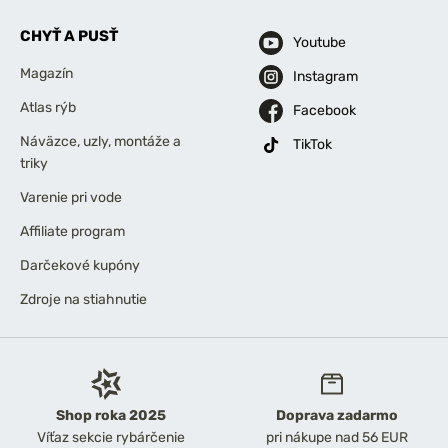
CHYŤ A PUSŤ
Youtube
Magazín
Instagram
Atlas rýb
Facebook
Náväzce, uzly, montáže a
TikTok
triky
Varenie pri vode
Affiliate program
Darčekové kupóny
Zdroje na stiahnutie
Shop roka 2025
Doprava zadarmo
Víťaz sekcie rybárčenie
pri nákupe nad 56 EUR