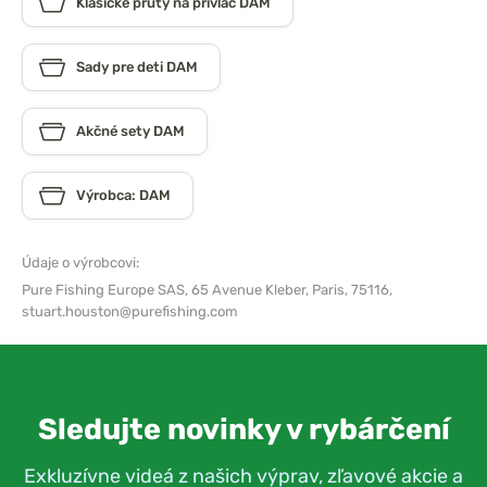
Klasické pruty na prívlač DAM
Sady pre deti DAM
Akčné sety DAM
Výrobca: DAM
Údaje o výrobcovi:
Pure Fishing Europe SAS,
65 Avenue Kleber, Paris, 75116,
stuart.houston@purefishing.com
Sledujte novinky v rybárčení
Exkluzívne videá z našich výprav, zľavové akcie a