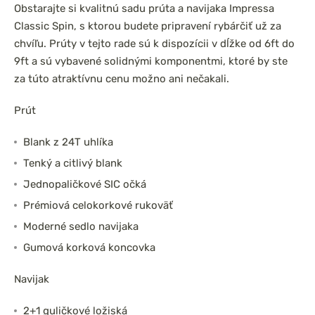
Obstarajte si kvalitnú sadu prúta a navijaka Impressa
Classic Spin, s ktorou budete pripravení rybárčiť už za
chvíľu. Prúty v tejto rade sú k dispozícii v dĺžke od 6ft do
9ft a sú vybavené solidnými komponentmi, ktoré by ste
za túto atraktívnu cenu možno ani nečakali.
Prút
Blank z 24T uhlíka
Tenký a citlivý blank
Jednopaličkové SIC očká
Prémiová celokorkové rukoväť
Moderné sedlo navijaka
Gumová korková koncovka
Navijak
2+1 guličkové ložiská