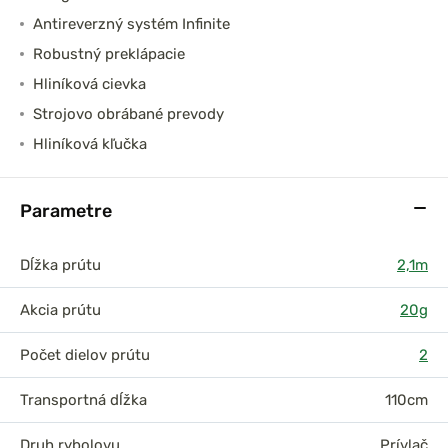
Antireverzný systém Infinite
Robustný preklápacie
Hliníková cievka
Strojovo obrábané prevody
Hliníková kľučka
Parametre
Dĺžka prútu
2,1m
Akcia prútu
20g
Počet dielov prútu
2
Transportná dĺžka
110cm
Druh rybolovu
Prívlač