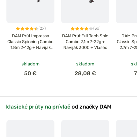
(2x)
(3x)
DAM Prút Impressa
DAM Prút Full Tech Spin
DAM Prú
Classic Spinning Combo
Combo 2,1m 7-22g +
Classic S
1,8m 2-12g + Navijak
Naviják 3000 + Vlasec
2,7m 7-2
1000
skladom
skladom
sk
50 €
28,08 €
7
klasické prúty na prívlač
od značky DAM