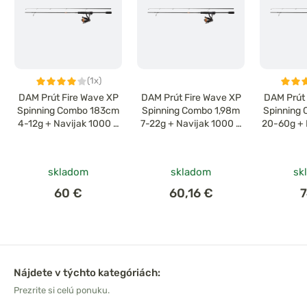
(1x)
DAM Prút Fire Wave XP
DAM Prút Fire Wave XP
DAM Prút 
Spinning Combo 183cm
Spinning Combo 1,98m
Spinning
4-12g + Navijak 1000 +
7-22g + Navijak 1000 +
20-60g + 
Šnúra 0,12mm
Šnúra 0,12mm
+ 
skladom
skladom
sk
60 €
60,16 €
Nájdete v týchto kategóriách:
Prezrite si celú ponuku.