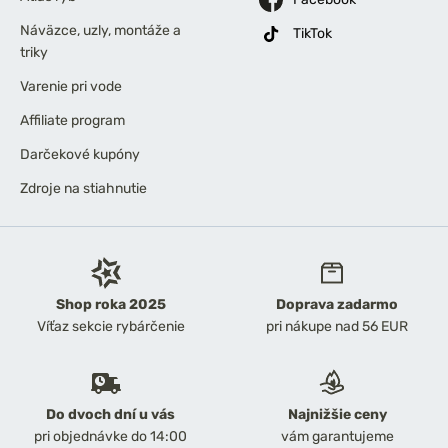
Náväzce, uzly, montáže a
TikTok
triky
Varenie pri vode
Affiliate program
Darčekové kupóny
Zdroje na stiahnutie
Shop roka 2025
Doprava zadarmo
Víťaz sekcie rybárčenie
pri nákupe nad 56 EUR
Do dvoch dní u vás
Najnižšie ceny
pri objednávke do 14:00
vám garantujeme