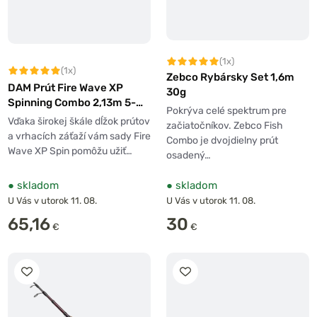
(1x)
(1x)
Zebco Rybársky Set 1,6m
DAM Prút Fire Wave XP
30g
Spinning Combo 2,13m 5-
Pokrýva celé spektrum pre
20g + Navijak 2500 + Šnúra
Vďaka širokej škále dĺžok prútov
začiatočníkov. Zebco Fish
0,15mm
a vrhacích záťaží vám sady Fire
Combo je dvojdielny prút
Wave XP Spin pomôžu užiť…
osadený…
●
skladom
●
skladom
U Vás v utorok 11. 08.
U Vás v utorok 11. 08.
65,16
30
€
€