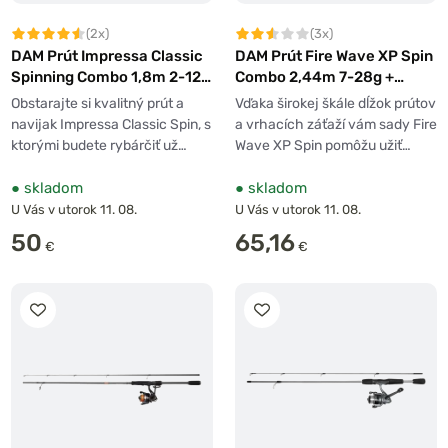
(2x)
(3x)
DAM Prút Impressa Classic
DAM Prút Fire Wave XP Spin
Spinning Combo 1,8m 2-12g
Combo 2,44m 7-28g +
+ Navijak 1000
Navijak 3000 + Šnúra
Obstarajte si kvalitný prút a
Vďaka širokej škále dĺžok prútov
0,17mm
navijak Impressa Classic Spin, s
a vrhacích záťaží vám sady Fire
ktorými budete rybárčiť už…
Wave XP Spin pomôžu užiť…
●
skladom
●
skladom
U Vás v utorok 11. 08.
U Vás v utorok 11. 08.
50
65,16
€
€