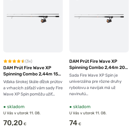
DAM Prút Fire Wave XP
(3x)
Spinning Combo 2,44m 20-
DAM Prút Fire Wave XP
60g + Navijak 4000 + Šnúra
Spinning Combo 2,44m 15-
Sada Fire Wave XP Spin je
40g + Navijak 3000 + Šnúra
univerzálna pre rôzne druhy
Vďaka širokej škále dĺžok prútov
rybolovu a navijak má už
a vrhacích záťaží vám sady Fire
navinutú…
Wave XP Spin pomôžu užiť…
●
skladom
●
skladom
U Vás v utorok 11. 08.
U Vás v utorok 11. 08.
70,20
74
€
€