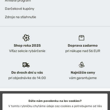
Affiliate program
Darčekové kupóny
Zdroje na stiahnutie
Shop roka 2025
Doprava zadarmo
Víťaz sekcie rybárčenie
pri nákupe nad 56 EUR
Do dvoch dní u vás
Najnižšie ceny
pri objednávke do 14:00
vám garantujeme
2026 Chyť a pusť
Obchodné podmienky
Dáte nám povolenku na lov cookies?
Ochrana osobných údajov
V tomto rybníčku chytáme údaje cez cookies a potrebujeme od Vás