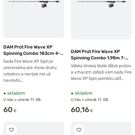
DAM Prút Fire Wave XP
DAM Prút Fire Wave XP
Spinning Combo 183cm 4-
Spinning Combo 1,98m 7-
12g + Navijak 1000 + Šnúra
Sada Fire Wave XP Spin je
22g + Navijak 1000 + Šnúra
0,12mm
Vďaka širokej škále dĺžok prútov
univerzálna pre rôzne druhy
0,12mm
a vrhacích záťaží vám sady Fire
rybolovu a navijak má už
Wave XP Spin pomôžu užiť…
navinutú…
●
skladom
●
skladom
U Vás v utorok 11. 08.
U Vás v utorok 11. 08.
60
60,16
€
€