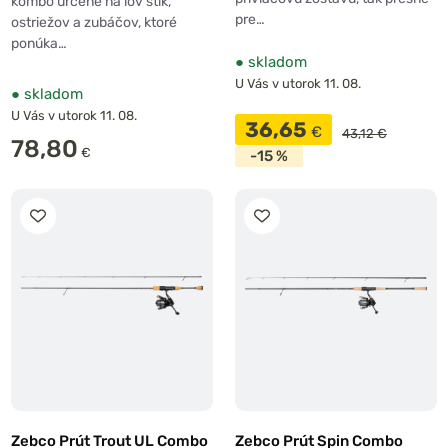
kombo určené na lov štík,
pre…
ostriežov a zubáčov, ktoré
ponúka…
●
skladom
U Vás v utorok 11. 08.
●
skladom
U Vás v utorok 11. 08.
36,65
€
43,12 €
78,80
€
-15 %
Zebco Prút Trout UL Combo
Zebco Prút Spin Combo