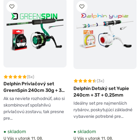
(5x)
(3x)
Delphin Prívlačový set
Delphin Detský set Yupie
GreenSpin 240cm 30g + 3T
240cm + 3T + 0,25mm
+ 0,234mm
Ak sa neviete rozhodnúť, ako si
Ideálny set pre najmenších
skombinovať spoľahlivú
rybárov, poskytujúci základné
prívlačovú zostavu, tak presne
vybavenie potrebné pre…
pre…
●
skladom
●
skladom
U Vás v utorok 11. 08.
U Vás v utorok 11. 08.