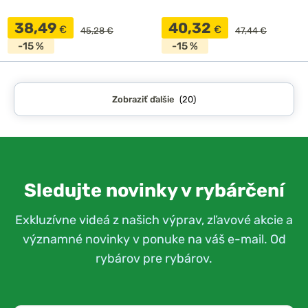
38,49
40,32
€
€
45,28 €
47,44 €
-15 %
-15 %
Zobraziť ďalšie
(20)
Sledujte novinky v rybárčení
Exkluzívne videá z našich výprav, zľavové akcie a
významné novinky v ponuke na váš e-mail. Od
rybárov pre rybárov.