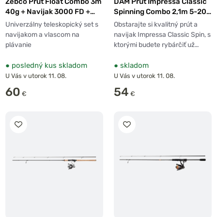
Zebco Prút Float Combo 3m
DAM Prút Impressa Classic
40g + Navijak 3000 FD +
Spinning Combo 2,1m 5-20g
Vlasec 0,26mm
+ Navijak 2500
Univerzálny teleskopický set s
Obstarajte si kvalitný prút a
navijakom a vlascom na
navijak Impressa Classic Spin, s
plávanie
ktorými budete rybárčiť už…
●
posledný kus skladom
●
skladom
U Vás v utorok 11. 08.
U Vás v utorok 11. 08.
60
54
€
€