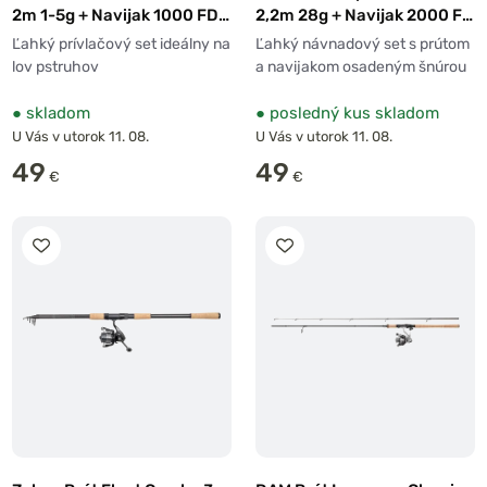
2m 1-5g + Navijak 1000 FD +
2,2m 28g + Navijak 2000 FD
Vlasec 0,20mm
+ Šnúra 0,14mm
Ľahký prívlačový set ideálny na
Ľahký návnadový set s prútom
lov pstruhov
a navijakom osadeným šnúrou
●
skladom
●
posledný kus skladom
U Vás v utorok 11. 08.
U Vás v utorok 11. 08.
49
49
€
€