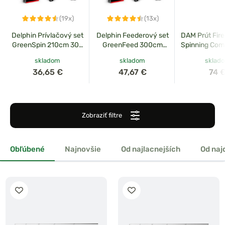
(19x)
(13x)
Delphin Prívlačový set
Delphin Feederový set
DAM Prút Fir
GreenSpin 210cm 30g
GreenFeed 300cm
Spinning Co
+ 2T + 0,234mm
100g + 3T + 0,261mm
20-60g + N
skladom
skladom
sklad
4000 + 
36,65 €
47,67 €
74 
Zobraziť filtre
Obľúbené
Najnovšie
Od najlacnejších
Od naj