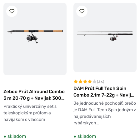
(3x)
DAM Prút Full Tech Spin
Zebco Prút Allround Combo
Combo 2,1m 7-22g + Naviják
3 m 20-70 g + Navijak 3000
3000 + Vlasec
Je jednoduché pochopiť, prečo
FS + Vlasec 0,30mm
Praktický univerzálny set s
je DAM Full-Tech Spin jedným z
teleskopickým prútom a
najpredávanejších
navijakom s vlascom
rybárskych…
●
skladom
●
skladom