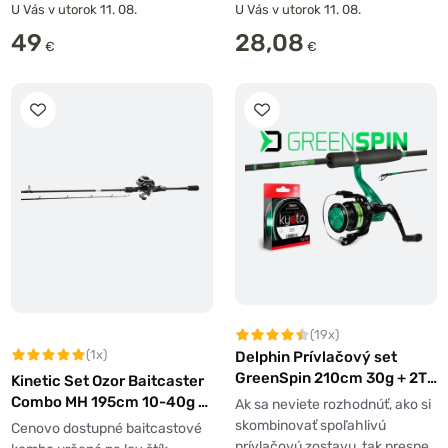
U Vás v utorok 11. 08.
U Vás v utorok 11. 08.
49
28,08
€
€
(19x)
(1x)
Delphin Prívlačový set
GreenSpin 210cm 30g + 2T
Kinetic Set Ozor Baitcaster
+ 0,234mm
Combo MH 195cm 10-40g +
Ak sa neviete rozhodnúť, ako si
navijak 200 LH
skombinovať spoľahlivú
Cenovo dostupné baitcastové
prívlačovú zostavu, tak presne