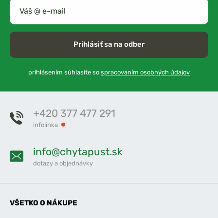
Prihlásiť sa na odber
prihlásením súhlasíte so
spracovaním osobných údajov
+420 377 477 291
infolinka
info@chytapust.sk
dotazy a objednávky
VŠETKO O NÁKUPE