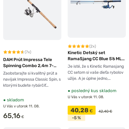
(2x)
(7x)
Kinetic Detský set
RamaSjang CC Blue 5'6 ML
DAM Prút Impressa Tele
5-24g 2sec
Spinning Combo 2,4m 7-
Je isté, že s Kinetic Ramasjang
28g + Navijak 3000
CC setom si vaše dieťa rybolov
Zaobstarajte si kvalitný prút a
užije. A je úplne jedno,…
navijak Impressa Classic Spin, s
ktorými budete rybárčiť…
●
posledný kus skladom
U Vás v utorok 11. 08.
●
skladom
U Vás v utorok 11. 08.
40,28
€
42,40 €
65,16
€
-5 %