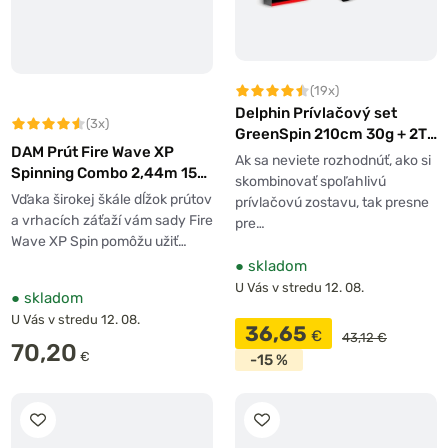
(19x)
Delphin Prívlačový set
(3x)
GreenSpin 210cm 30g + 2T
DAM Prút Fire Wave XP
+ 0,234mm
Ak sa neviete rozhodnúť, ako si
Spinning Combo 2,44m 15-
skombinovať spoľahlivú
40g + Navijak 3000 + Šnúra
Vďaka širokej škále dĺžok prútov
prívlačovú zostavu, tak presne
a vrhacích záťaží vám sady Fire
pre…
Wave XP Spin pomôžu užiť…
●
skladom
U Vás v stredu 12. 08.
●
skladom
U Vás v stredu 12. 08.
36,65
€
43,12 €
70,20
€
-15 %