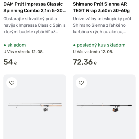
DAM Prút Impressa Classic
Shimano Prút Sienna AR
Spinning Combo 2,1m 5-20g
TEGT Wrap 3,60m 30-60g
+ Navijak 2500
Obstarajte si kvalitný prút a
Univerzálny teleskopický prút
navijak Impressa Classic Spin, s
Shimano Sienna z ľahkého
ktorými budete rybárčiť už…
karbónu s rýchlou akciou,…
●
skladom
●
posledný kus skladom
U Vás v stredu 12. 08.
U Vás v stredu 12. 08.
54
72,36
€
€