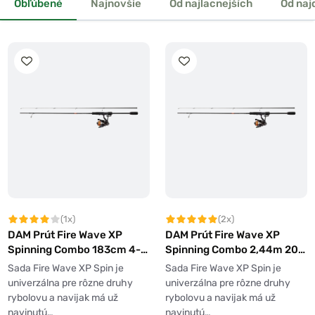
Obľúbené
Najnovšie
Od najlacnejších
Od naj
(1x)
(2x)
DAM Prút Fire Wave XP
DAM Prút Fire Wave XP
Spinning Combo 183cm 4-
Spinning Combo 2,44m 20-
12g + Navijak 1000 + Šnúra
60g + Navijak 4000 + Šnúra
Sada Fire Wave XP Spin je
Sada Fire Wave XP Spin je
0,12mm
univerzálna pre rôzne druhy
univerzálna pre rôzne druhy
rybolovu a navijak má už
rybolovu a navijak má už
navinutú…
navinutú…