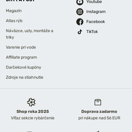
Youtube
Magazín
Instagram
Atlas rýb
Facebook
Náväzce, uzly, montáže a
TikTok
triky
Varenie pri vode
Affiliate program
Darčekové kupóny
Zdroje na stiahnutie
Shop roka 2025
Doprava zadarmo
Víťaz sekcie rybárčenie
pri nákupe nad 56 EUR