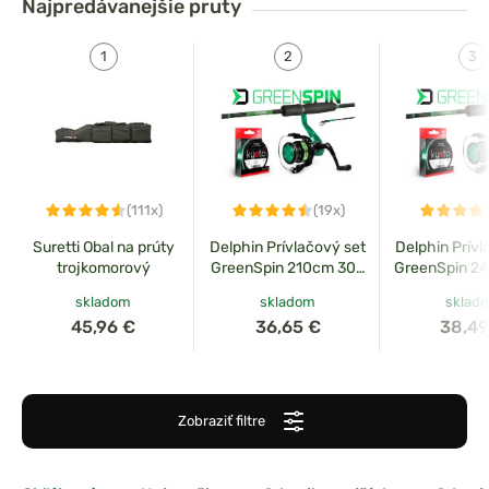
Najpredávanejšie
pruty
(111x)
(19x)
Suretti Obal na prúty
Delphin Prívlačový set
Delphin Prívl
trojkomorový
GreenSpin 210cm 30g
GreenSpin 2
+ 2T + 0,234mm
+ 3T + 0
skladom
skladom
sklad
45,96 €
36,65 €
38,49
Zobraziť filtre