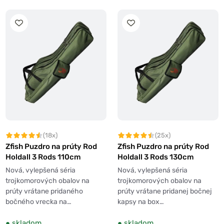
(18x)
(25x)
Zfish Puzdro na prúty Rod
Zfish Puzdro na prúty Rod
Holdall 3 Rods 110cm
Holdall 3 Rods 130cm
Nová, vylepšená séria
Nová, vylepšená séria
trojkomorových obalov na
trojkomorových obalov na
prúty vrátane pridaného
prúty vrátane pridanej bočnej
bočného vrecka na…
kapsy na box…
●
skladom
●
skladom