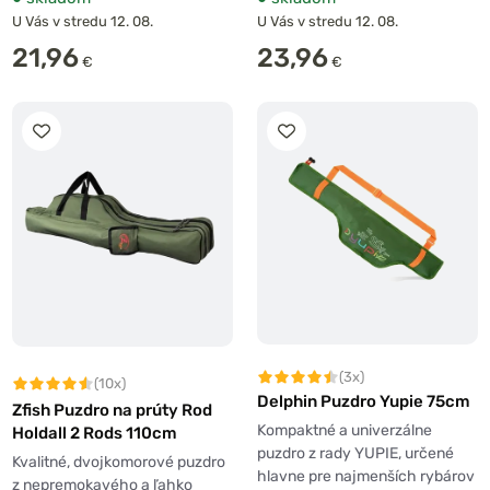
U Vás v stredu 12. 08.
U Vás v stredu 12. 08.
21,96
23,96
€
€
(3x)
(10x)
Delphin Puzdro Yupie 75cm
Zfish Puzdro na prúty Rod
Kompaktné a univerzálne
Holdall 2 Rods 110cm
puzdro z rady YUPIE, určené
Kvalitné, dvojkomorové puzdro
hlavne pre najmenších rybárov
z nepremokavého a ľahko