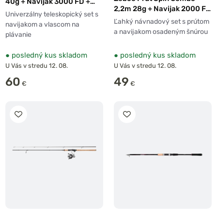
40g + Navijak 3000 FD +
2,2m 28g + Navijak 2000 FD
Vlasec 0,26mm
Univerzálny teleskopický set s
+ Šnúra 0,14mm
Ľahký návnadový set s prútom
navijakom a vlascom na
a navijakom osadeným šnúrou
plávanie
●
posledný kus skladom
●
posledný kus skladom
U Vás v stredu 12. 08.
U Vás v stredu 12. 08.
60
49
€
€