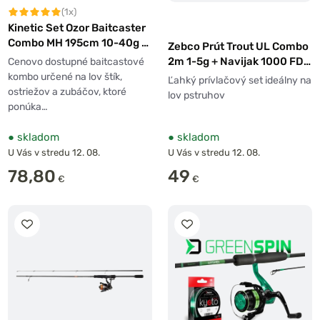
(1x)
Kinetic Set Ozor Baitcaster
Combo MH 195cm 10-40g +
Zebco Prút Trout UL Combo
navijak 200 LH
2m 1-5g + Navijak 1000 FD +
Cenovo dostupné baitcastové
Vlasec 0,20mm
kombo určené na lov štík,
Ľahký prívlačový set ideálny na
ostriežov a zubáčov, ktoré
lov pstruhov
ponúka…
●
skladom
●
skladom
U Vás v stredu 12. 08.
U Vás v stredu 12. 08.
78,80
49
€
€