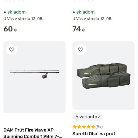
●
skladom
●
skladom
U Vás v stredu 12. 08.
U Vás v stredu 12. 08.
60
74
€
€
6 variantov
(8x)
DAM Prút Fire Wave XP
Suretti Obal na prút
Spinning Combo 1,98m 7-