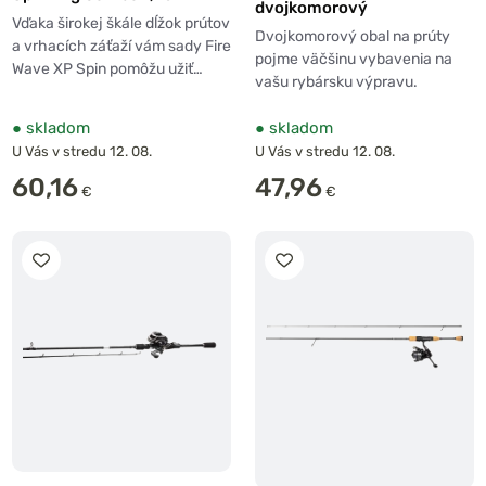
dvojkomorový
22g + Navijak 1000 + Šnúra
Vďaka širokej škále dĺžok prútov
Dvojkomorový obal na prúty
0,12mm
a vrhacích záťaží vám sady Fire
pojme väčšinu vybavenia na
Wave XP Spin pomôžu užiť…
vašu rybársku výpravu.
●
skladom
●
skladom
U Vás v stredu 12. 08.
U Vás v stredu 12. 08.
60,16
47,96
€
€