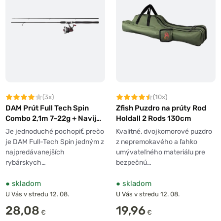
(3x)
(10x)
DAM Prút Full Tech Spin
Zfish Puzdro na prúty Rod
Combo 2,1m 7-22g + Naviják
Holdall 2 Rods 130cm
3000 + Vlasec
Je jednoduché pochopiť, prečo
Kvalitné, dvojkomorové puzdro
je DAM Full-Tech Spin jedným z
z nepremokavého a ľahko
najpredávanejších
umývateľného materiálu pre
rybárskych…
bezpečnú…
●
skladom
●
skladom
U Vás v stredu 12. 08.
U Vás v stredu 12. 08.
28,08
19,96
€
€