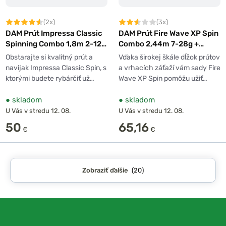
(2x)
(3x)
DAM Prút Impressa Classic
DAM Prút Fire Wave XP Spin
Spinning Combo 1,8m 2-12g
Combo 2,44m 7-28g +
+ Navijak 1000
Navijak 3000 + Šnúra
Obstarajte si kvalitný prút a
Vďaka širokej škále dĺžok prútov
0,17mm
navijak Impressa Classic Spin, s
a vrhacích záťaží vám sady Fire
ktorými budete rybárčiť už…
Wave XP Spin pomôžu užiť…
●
skladom
●
skladom
U Vás v stredu 12. 08.
U Vás v stredu 12. 08.
50
65,16
€
€
Zobraziť ďalšie
(20)