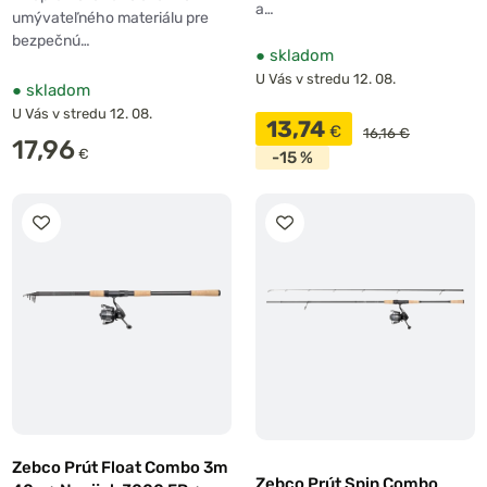
a…
umývateľného materiálu pre
bezpečnú…
●
skladom
U Vás v stredu 12. 08.
●
skladom
U Vás v stredu 12. 08.
13,74
€
16,16 €
17,96
€
-15 %
Zebco Prút Float Combo 3m
Zebco Prút Spin Combo