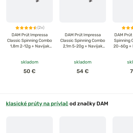
(2x)
DAM Prút Impressa
DAM Prút Impressa
DAM Prút 
Classic Spinning Combo
Classic Spinning Combo
Spinning
1,8m 2-12g + Navijak
2,1m 5-20g + Navijak
20-60g + 
1000
2500
+ 
skladom
skladom
sk
50 €
54 €
klasické prúty na prívlač
od značky DAM