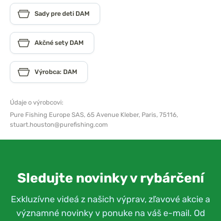
Sady pre deti DAM
Akčné sety DAM
Výrobca: DAM
Údaje o výrobcovi:
Pure Fishing Europe SAS,
65 Avenue Kleber, Paris, 75116,
stuart.houston@purefishing.com
Sledujte novinky v rybárčení
Exkluzívne videá z našich výprav, zľavové akcie a
významné novinky v ponuke na váš e-mail. Od