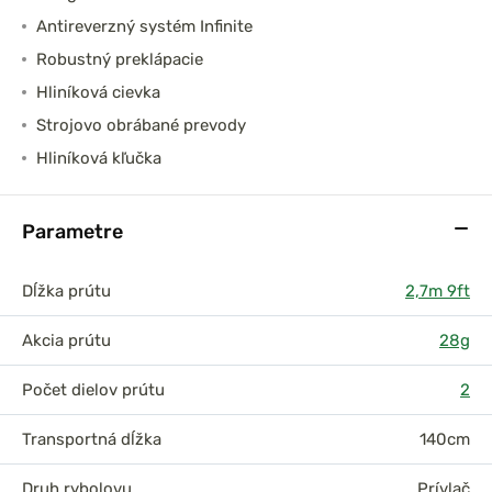
Antireverzný systém Infinite
Robustný preklápacie
Hliníková cievka
Strojovo obrábané prevody
Hliníková kľučka
Parametre
Dĺžka prútu
2,7m 9ft
Akcia prútu
28g
Počet dielov prútu
2
Transportná dĺžka
140cm
Druh rybolovu
Prívlač