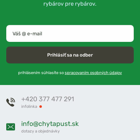
rybárov pre rybárov.
Prihlásiť sa na odber
prihlásením súhlasíte so
spracovaním osobných údajov
+420 377 477 291
infolinka
info@chytapust.sk
dotazy a objednávky