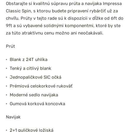
Obstarajte si kvalitnú súpravu prúta a navijaka Impressa
Classic Spin, s ktorou budete pripravení rybárčiť už za
chvíľu. Prúty v tejto rade sú k dispozícii v dĺžke od 6ft do
9ft a sú vybavené solidnými komponentmi, ktoré by ste
za túto atraktívnu cenu možno ani neočakávali.
Prút
Blank z 24T uhlíka
Tenký a citlivý blank
Jednopaličkové SIC očká
Prémiová celokorkové rukoväť
Moderné sedlo navijaka
Gumová korková koncovka
Navijak
2+1 guličkové ložiská