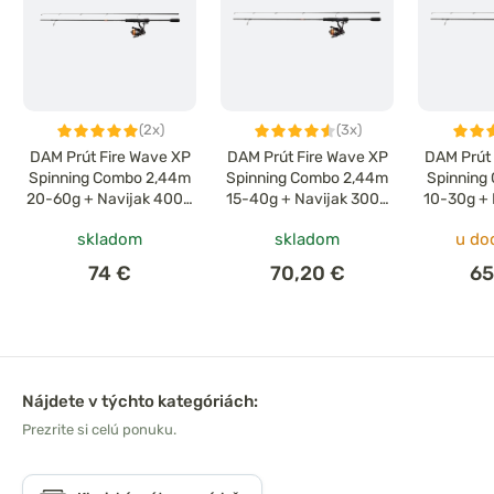
(2x)
(3x)
DAM Prút Fire Wave XP
DAM Prút Fire Wave XP
DAM Prút 
Spinning Combo 2,44m
Spinning Combo 2,44m
Spinning
20-60g + Navijak 4000
15-40g + Navijak 3000
10-30g + 
+ Šnúra
+ Šnúra
+ Šnú
skladom
skladom
u do
74 €
70,20 €
65
Nájdete v týchto kategóriách:
Prezrite si celú ponuku.