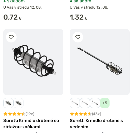
●
skladom
●
skladom
U Vás v stredu 12. 08.
U Vás v stredu 12. 08.
0,72
1,32
€
€
+5
(19x)
(43x)
Suretti Kŕmidlo drôtené so
Suretti Kŕmidlo drôtené s
záťažou s očkami
vedením