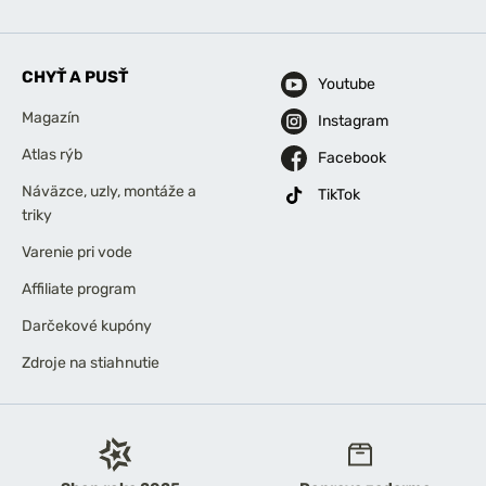
CHYŤ A PUSŤ
Youtube
Magazín
Instagram
Atlas rýb
Facebook
Náväzce, uzly, montáže a
TikTok
triky
Varenie pri vode
Affiliate program
Darčekové kupóny
Zdroje na stiahnutie