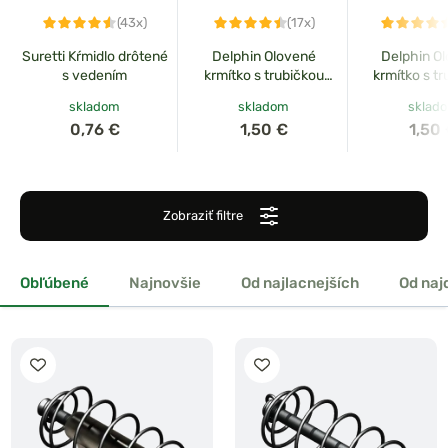
(43x)
(17x)
Suretti Kŕmidlo drôtené
Delphin Olovené
Delphin O
s vedením
krmítko s trubičkou
krmítko s t
EazySix
CyberTr
skladom
skladom
sklad
0,76 €
1,50 €
1,50
Zobraziť filtre
Obľúbené
Najnovšie
Od najlacnejších
Od naj