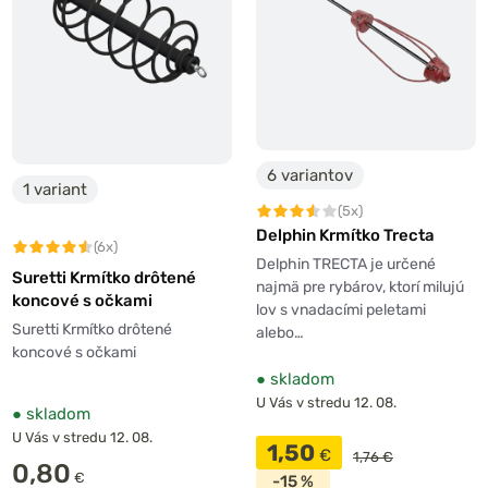
6 variantov
1 variant
(5x)
Delphin Krmítko Trecta
(6x)
Delphin TRECTA je určené
Suretti Krmítko drôtené
najmä pre rybárov, ktorí milujú
koncové s očkami
lov s vnadacími peletami
Suretti Krmítko drôtené
alebo…
koncové s očkami
●
skladom
U Vás v stredu 12. 08.
●
skladom
U Vás v stredu 12. 08.
1,50
€
1,76 €
0,80
€
-15 %