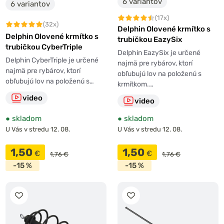
6 variantov
6 variantov
(17x)
(32x)
Delphin Olovené krmítko s
Delphin Olovené krmítko s
trubičkou EazySix
trubičkou CyberTriple
Delphin EazySix je určené
Delphin CyberTriple je určené
najmä pre rybárov, ktorí
najmä pre rybárov, ktorí
obľubujú lov na položenú s
obľubujú lov na položenú s…
krmítkom.…
video
video
●
skladom
●
skladom
U Vás v stredu 12. 08.
U Vás v stredu 12. 08.
1,50
1,50
€
€
1,76 €
1,76 €
-15 %
-15 %