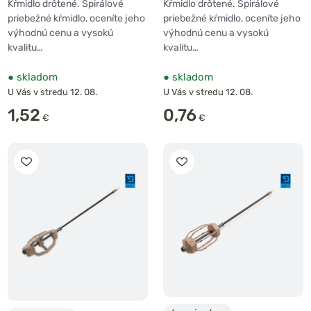
Kŕmidlo drôtené. Špirálové
Kŕmidlo drôtené. Špirálové
priebežné kŕmidlo, oceníte jeho
priebežné kŕmidlo, oceníte jeho
výhodnú cenu a vysokú
výhodnú cenu a vysokú
kvalitu…
kvalitu…
●
skladom
●
skladom
U Vás v stredu 12. 08.
U Vás v stredu 12. 08.
1,52
0,76
€
€