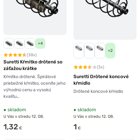
+4
+2
(38x)
Suretti Kŕmitko drôtené so
(3x)
záťažou krátke
Suretti Drôtené koncové
Kŕmitko drôtené. Špirálové
kŕmidlo
priebežné kŕmitko, oceníte jeho
výhodnú cenu a vysokú
Drôtené koncové kŕmidlo
kvalitu…
●
skladom
●
skladom
U Vás v stredu 12. 08.
U Vás v stredu 12. 08.
1,32
1
€
€