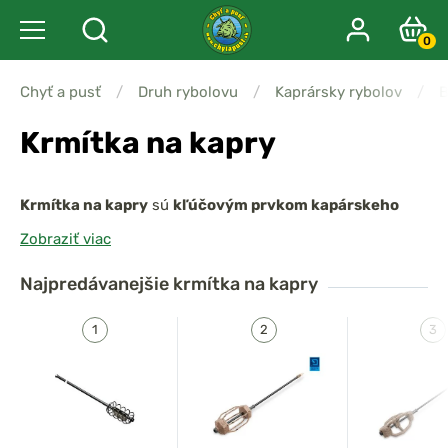
0
Chyť a pusť
/
Druh rybolovu
/
Kaprársky rybolov
/
B
Krmítka na kapry
Krmítka na kapry
sú
kľúčovým prvkom kapárskeho
rybolovu
, ktorý umožňuje
dopraviť krmenie priamo k
Zobraziť viac
montáži a prilákať ryby na miesto lovu
.
Najpredávanejšie
krmítka na kapry