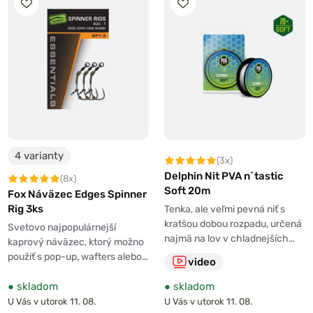
4 varianty
(3x)
Delphin Nit PVA n´tastic
(8x)
Soft 20m
Fox Náväzec Edges Spinner
Rig 3ks
Tenka, ale veľmi pevná niť s
kratšou dobou rozpadu, určená
Svetovo najpopulárnejší
najmä na lov v chladnejších…
kaprový náväzec, ktorý možno
použiť s pop-up, wafters alebo…
video
●
skladom
●
skladom
U Vás v utorok 11. 08.
U Vás v utorok 11. 08.