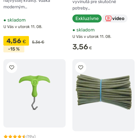
najvyššej kvality. Vďaka
vyvinutá pre skutočné
moderným…
potreby…
Exkluzívne
video
●
skladom
U Vás v utorok 11. 08.
●
skladom
U Vás v utorok 11. 08.
4,56
€
5,36 €
3,56
€
-15 %
(19x)