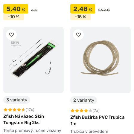
5,40
2,48
€
€
6 €
2,92 €
-10 %
-15 %
3 varianty
2 varianty
(17x)
(7x)
Zfish Náväzec Skin
Zfish Bužírka PVC Trubica
Tungsten Rig 2ks
1m
Tento prémiový, ručne viazaný
Trubica v prevedení