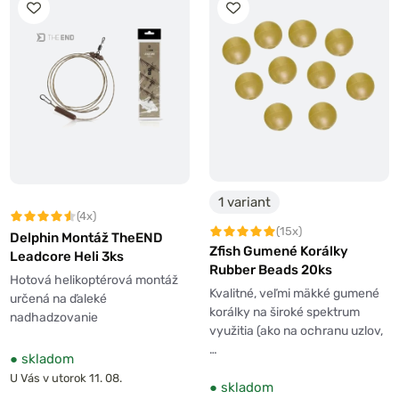
1 variant
(4x)
(15x)
Delphin Montáž TheEND
Zfish Gumené Korálky
Leadcore Heli 3ks
Rubber Beads 20ks
Hotová helikoptérová montáž
Kvalitné, veľmi mäkké gumené
určená na ďaleké
korálky na široké spektrum
nadhadzovanie
využitia (ako na ochranu uzlov,
…
●
skladom
U Vás v utorok 11. 08.
●
skladom