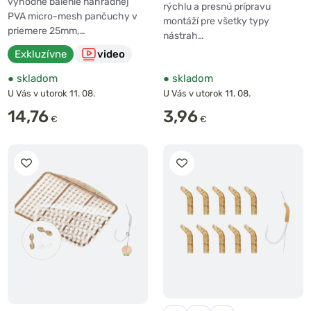
výhodné balenie náhradnej
rýchlu a presnú prípravu
PVA micro-mesh pančuchy v
montáží pre všetky typy
priemere 25mm,…
nástrah…
Exkluzívne
video
●
skladom
●
skladom
U Vás v utorok 11. 08.
U Vás v utorok 11. 08.
14,76
3,96
€
€