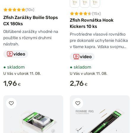
(10x)
(15x)
Zfish Zarážky Boilie Stops
Zfish Rovnátka Hook
CX 180ks
Kickers 10 ks
Obľúbené zarážky vhodné na
Prvotriedne vlasové rovnátko
použitie s rôznymi druhmi
pre dokonalé uchytenie háčika
nástrah.
v tlame kapra. Vďaka svojmu…
video
video
●
skladom
●
skladom
U Vás v utorok 11. 08.
U Vás v utorok 11. 08.
1,96
2,76
€
€