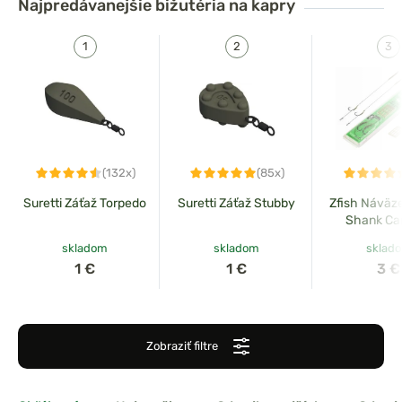
Najpredávanejšie
bižutéria na kapry
(132x)
(85x)
Suretti Záťaž Torpedo
Suretti Záťaž Stubby
Zfish Náväz
Shank Car
skladom
skladom
sklad
1 €
1 €
3 €
Zobraziť filtre