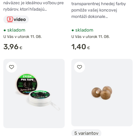
náväzec je ideálnou voľbou pre
transparentnej hnedej farby
rybárov, ktorí hľadajú…
pomôže vašej koncovej
montáži dokonale…
video
●
skladom
●
skladom
U Vás v utorok 11. 08.
U Vás v utorok 11. 08.
3,96
1,40
€
€
5 variantov