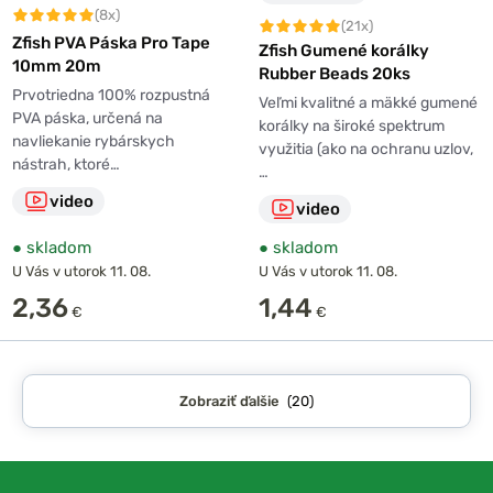
(8x)
(21x)
Zfish PVA Páska Pro Tape
Zfish Gumené korálky
10mm 20m
Rubber Beads 20ks
Prvotriedna 100% rozpustná
Veľmi kvalitné a mäkké gumené
PVA páska, určená na
korálky na široké spektrum
navliekanie rybárskych
využitia (ako na ochranu uzlov,
nástrah, ktoré…
…
video
video
●
skladom
●
skladom
U Vás v utorok 11. 08.
U Vás v utorok 11. 08.
2,36
1,44
€
€
Zobraziť ďalšie
(20)