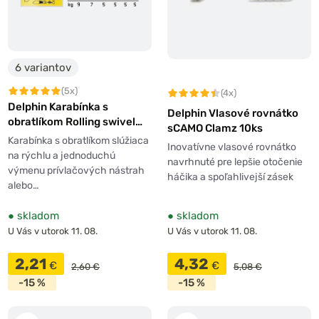
6 variantov
(5x)
(4x)
Delphin Karabínka s
Delphin Vlasové rovnátko
obratlíkom Rolling swivel
sCAMO Clamz 10ks
with safety snap 10ks
Karabínka s obratlíkom slúžiaca
Inovatívne vlasové rovnátko
na rýchlu a jednoduchú
navrhnuté pre lepšie otočenie
výmenu prívlačových nástrah
háčika a spoľahlivejší zásek
alebo…
●
skladom
●
skladom
U Vás v utorok 11. 08.
U Vás v utorok 11. 08.
2,21
4,32
€
€
2,60 €
5,08 €
-15 %
-15 %