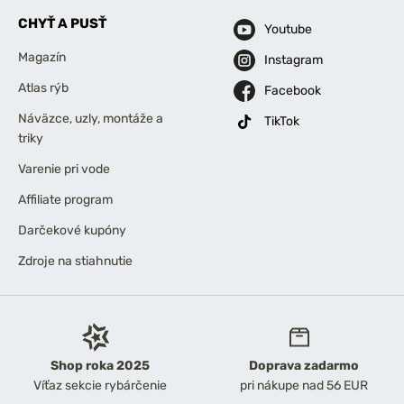
CHYŤ A PUSŤ
Youtube
Magazín
Instagram
Atlas rýb
Facebook
Náväzce, uzly, montáže a
TikTok
triky
Varenie pri vode
Affiliate program
Darčekové kupóny
Zdroje na stiahnutie
Shop roka 2025
Doprava zadarmo
Víťaz sekcie rybárčenie
pri nákupe nad 56 EUR