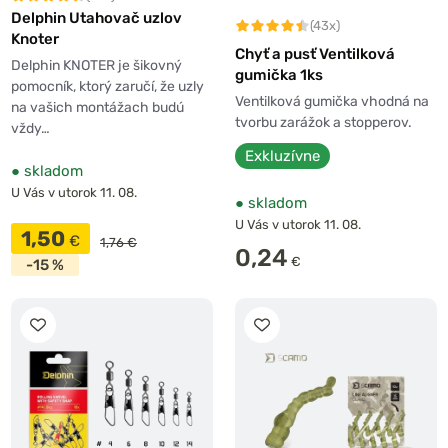
Delphin Utahovač uzlov
(43x)
Knoter
Chyť a pusť Ventilková
Delphin KNOTER je šikovný
gumička 1ks
pomocník, ktorý zaručí, že uzly
Ventilková gumička vhodná na
na vašich montážach budú
tvorbu zarážok a stopperov.
vždy…
Exkluzívne
●
skladom
U Vás v utorok 11. 08.
●
skladom
U Vás v utorok 11. 08.
1,50
€
1,76 €
0,24
€
-15 %