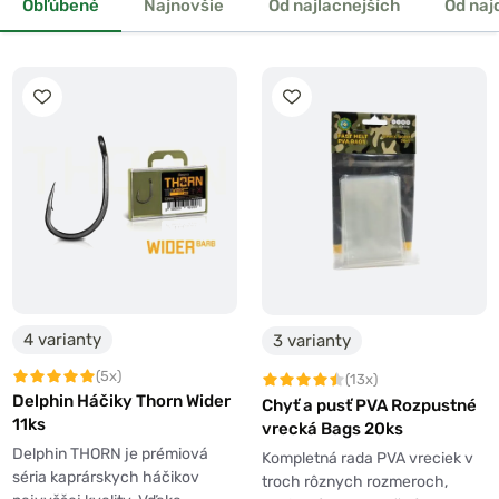
Obľúbené
Najnovšie
Od najlacnejších
Od naj
4 varianty
3 varianty
(5x)
(13x)
Delphin Háčiky Thorn Wider
Chyť a pusť PVA Rozpustné
11ks
vrecká Bags 20ks
Delphin THORN je prémiová
Kompletná rada PVA vreciek v
séria kaprárskych háčikov
troch rôznych rozmeroch,