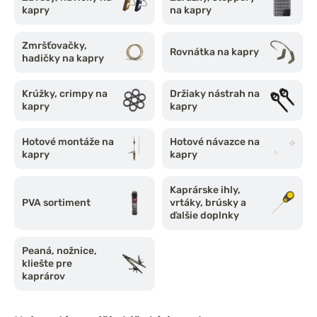
kapry
na kapry
Zmršťovačky,
Rovnátka na kapry
hadičky na kapry
Krúžky, crimpy na
Držiaky nástrah na
kapry
kapry
Hotové montáže na
Hotové návazce na
kapry
kapry
Kaprárske ihly,
PVA sortiment
vrtáky, brúsky a
ďalšie doplnky
Peaná, nožnice,
kliešte pre
kaprárov