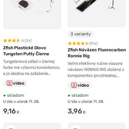
3 varianty
(3x)
(51x)
Zfish Plastické Olovo
Zfish Náväzec Fluorocarbon
Tungsten Putty Čierne
Ronnie Rig
Tungstenová záťaž v čiernej
Veľmi efektívny ručne viazaný
farbe má výbornú konzistenciu
náväzec RONNIE RIG zložený z
a je ideálna na zaťaženie…
komponentov prvotriednej…
video
video
●
skladom
●
skladom
U Vás v utorok 11. 08.
U Vás v utorok 11. 08.
9,16
3,96
€
€