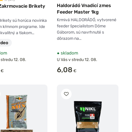
Haldorádó Vnadicí zmes
 Zakrmovacie Brikety
Feeder Master 1kg
Krmivá HALDORÁDÓ, vytvorené
rikety sú horúca novinka
feeder špecialistom Döme
m kŕmnom programe. Ide
Gáborom, sú navrhnuté s
 kvalitný a tlakom…
dôrazom na…
ideo
dom
●
skladom
 stredu 12. 08.
U Vás v stredu 12. 08.
6,08
€
€