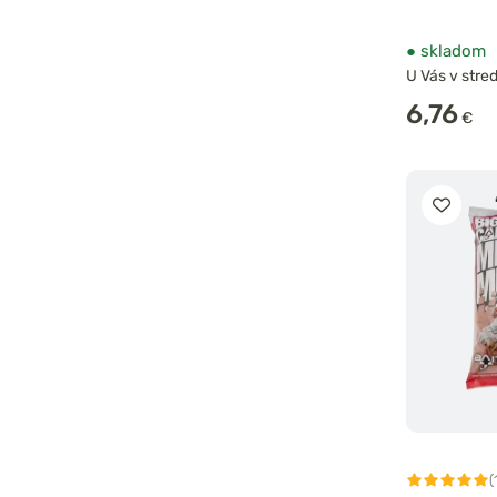
●
skladom
U Vás v stred
6,76
€
(