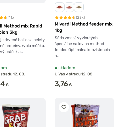
(23x)
(11x)
Mivardi Method feeder mix
di Method mix Rapid
1kg
ion 3kg
Séria zmesí, vyvinutých
e drvené boilies a pelety,
špeciálne na lov na method
né proteíny, rybiu múčku,
feeder. Optimálna konzistencia
vý prášok a…
a…
dom
●
skladom
 stredu 12. 08.
U Vás v stredu 12. 08.
04
3,76
€
€