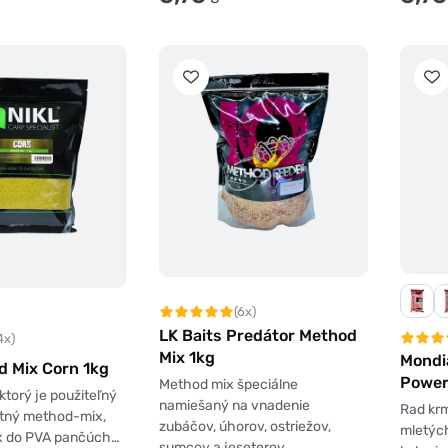
(6x)
LK Baits Predátor Method
4x)
Mix 1kg
Mondi
d Mix Corn 1kg
Power
Method mix špeciálne
ktorý je použiteľný
Feede
namiešaný na vnadenie
Rad kr
tný method-mix,
zubáčov, úhorov, ostriežov,
mletých
ix do PVA pančúch…
sumcov a jeseterov.