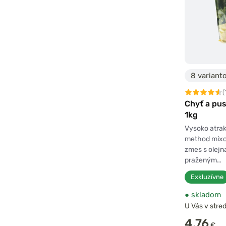
8 variant
(
Chyť a pu
1kg
Vysoko atrak
method mix
zmes s olej
praženým…
Exkluzívne
●
skladom
U Vás v stred
4,76
€