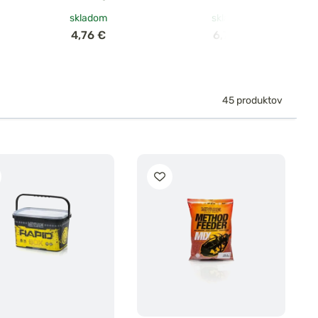
skladom
skladom
4,76 €
6,76 €
45 produktov