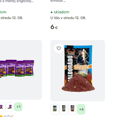
krmítok.…
e a mletej anglickej…
dom
●
skladom
 stredu 12. 08.
U Vás v stredu 12. 08.
6
€
+1
+6
(5x)