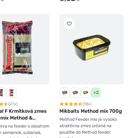
+2
(27x)
(18x)
al F Krmítková zmes
Mikbaits Method mix 700g
mix Method &
Method Feeder mix je vysoko
r 1kg
atraktívna zmes určená na
miva na feeder s obsahom
použitie do Method feeder
 semienok, sušienok,