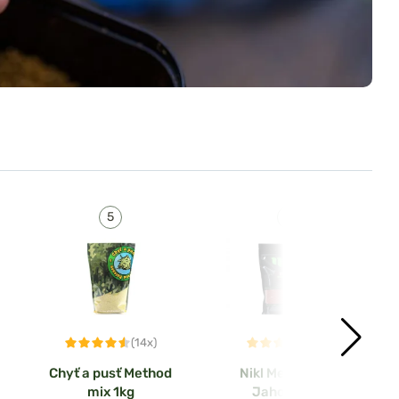
(14x)
(4x)
Chyť a pusť Method
Nikl Method Mix
mix 1kg
Jahoda 1kg