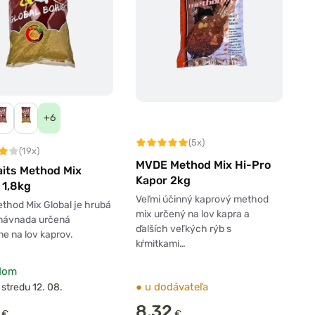
+6
(5x)
(19x)
MVDE Method Mix Hi-Pro
aits Method Mix
Kapor 2kg
 1,8kg
Veľmi účinný kaprový method
thod Mix Global je hrubá
mix určený na lov kapra a
 návnada určená
ďalších veľkých rýb s
ne na lov kaprov.
kŕmitkami…
dom
●
u dodávateľa
 stredu 12. 08.
8,32
€
€