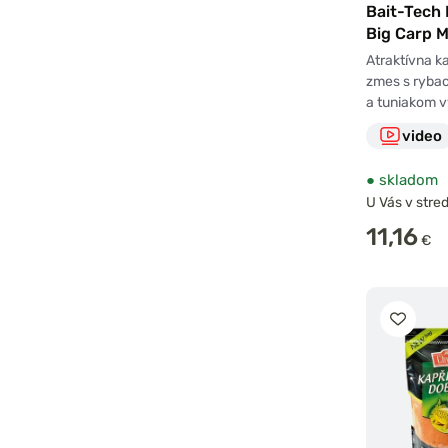
Bait-Tech
Big Carp M
Tuna 2kg
Atraktívna k
zmes s rybac
a tuniakom 
video
●
skladom
U Vás v stred
11,16
€