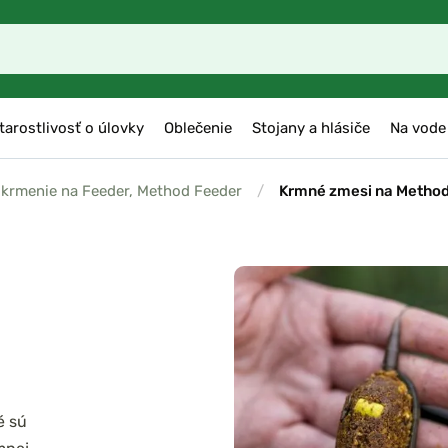
tarostlivosť o úlovky
Oblečenie
Stojany a hlásiče
Na vode
 krmenie na Feeder, Method Feeder
/
Krmné zmesi na Metho
é sú