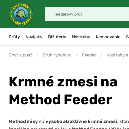
Prúty
Navijaky
Bižutéria
Nástrahy
Kempovanie
S
Chyť a pusť
/
Druh rybolovu
/
Feeder
/
Nástrahy a
Krmné zmesi na
Method Feeder
Method mixy
sú
vysoko atraktívne krmné zmesi
, ktor