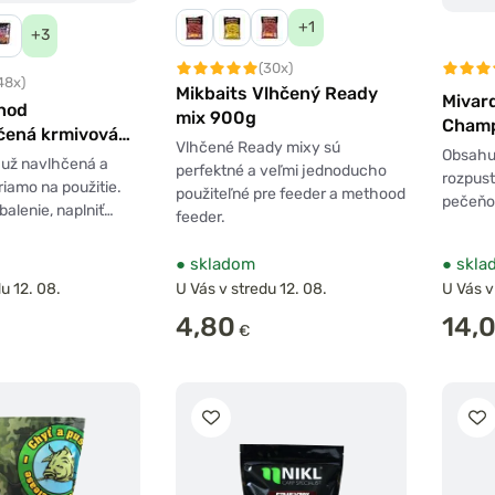
+1
+3
(30x)
48x)
Mikbaits Vlhčený Ready
Mivar
thod
mix 900g
Champ
čená krmivová
Vlhčené Ready mixy sú
Obsahuj
g
 už navlhčená a
perfektné a veľmi jednoducho
rozpust
riamo na použitie.
použiteľné pre feeder a methood
pečeňo
 balenie, naplniť…
feeder.
●
skladom
●
skla
u 12. 08.
U Vás v stredu 12. 08.
U Vás v
4,80
14,
€