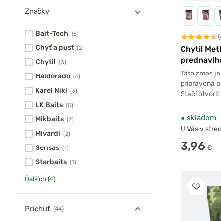
Značky
Bait-Tech
(6)
(
Chyť a pusť
Chytil Me
(2)
prednavlh
Chytil
(3)
zmes 750
Táto zmes je
Haldorádó
(4)
pripravená p
Karel Nikl
(6)
Stačí otvoriť
LK Baits
(5)
●
skladom
Mikbaits
(2)
U Vás v stred
Mivardi
(2)
3,96
€
Sensas
(1)
Starbaits
(7)
Ďalších (4)
Príchuť
(44)