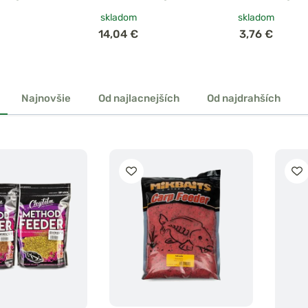
skladom
skladom
14,04 €
3,76 €
Najnovšie
Od najlacnejších
Od najdrahších