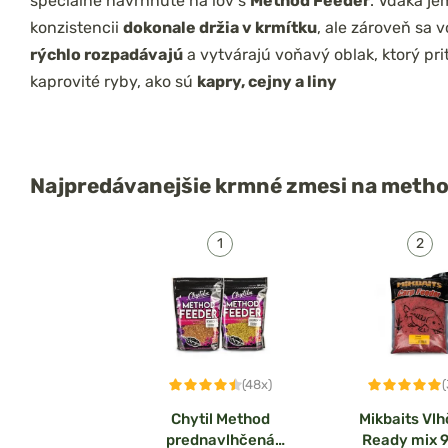
špeciálne navrhnuté na lov s
Method Feeder
. Vďaka je
konzistencii
dokonale držia v krmítku
, ale zároveň sa 
rýchlo rozpadávajú
a vytvárajú voňavý oblak, ktorý pri
kaprovité ryby, ako sú
kapry, cejny a liny
Najpredávanejšie
krmné zmesi na metho
(48x)
Chytil Method
Mikbaits Vl
prednavlhčená
Ready mix 