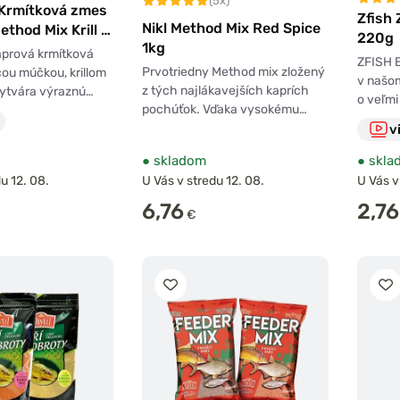
(5x)
 Krmítková zmes
Zfish
Nikl Method Mix Red Spice
ethod Mix Krill &
220g
1kg
aprová krmítková
ZFISH B
Prvotriedny Method mix zložený
ou múčkou, krillom
v našo
z tých najlákavejších kaprích
vytvára výraznú…
o veľmi
pochúťok. Vďaka vysokému…
v
●
skladom
●
skla
u 12. 08.
U Vás v stredu 12. 08.
U Vás v
6,76
2,76
€