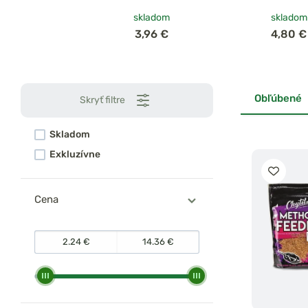
krmivová zmes
skladom
skladom
750g
3,96 €
4,80 €
Obľúbené
Skryť filtre
Skladom
Exkluzívne
Cena