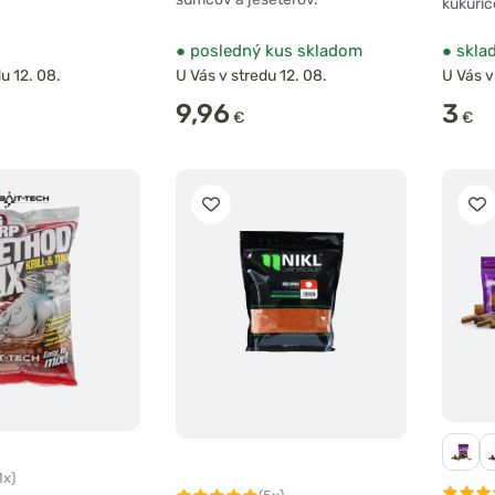
kukuric
●
posledný kus skladom
●
skla
u 12. 08.
U Vás v stredu 12. 08.
U Vás v
9,96
3
€
€
1x)