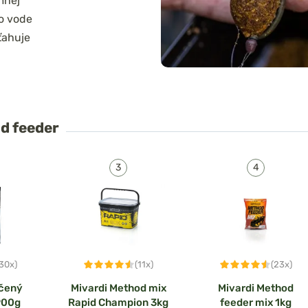
mnej
vo vode
ťahuje
d feeder
(30x)
(11x)
(23x)
hčený
Mivardi Method mix
Mivardi Method
900g
Rapid Champion 3kg
feeder mix 1kg