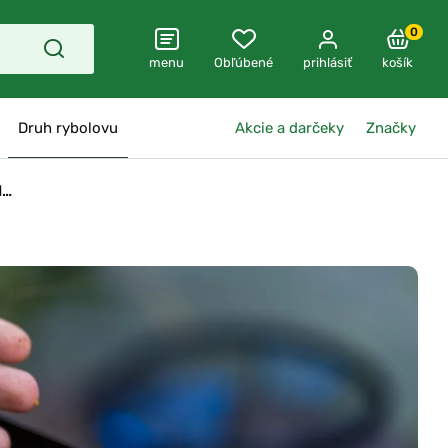
0
menu
Obľúbené
prihlásiť
košík
Druh rybolovu
Akcie a darčeky
Značky
d…