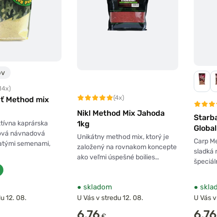
ov
14x)
(4x)
sť Method mix
Nikl Method Mix Jahoda
Starb
tívna kaprárska
1kg
Global
ová návnadová
Unikátny method mix, ktorý je
Carp Me
natými semenami,
založený na rovnakom koncepte
sladká
ako veľmi úspešné boilies…
špeciál
●
skladom
●
skla
u 12. 08.
U Vás v stredu 12. 08.
U Vás v
6,76
6,76
€