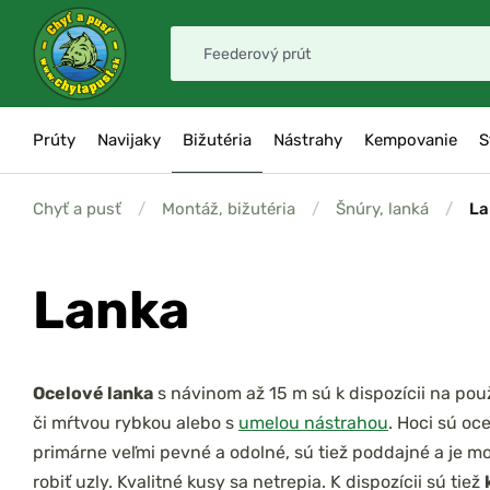
Prúty
Navijaky
Bižutéria
Nástrahy
Kempovanie
S
Chyť a pusť
/
Montáž, bižutéria
/
Šnúry, lanká
/
La
Lanka
Ocelové lanka
s návinom až 15 m sú k dispozícii na použ
či mŕtvou rybkou alebo s
umelou nástrahou
. Hoci sú oc
primárne veľmi pevné a odolné, sú tiež poddajné a je m
robiť uzly. Kvalitné kusy sa netrepia. K dispozícii sú tiež