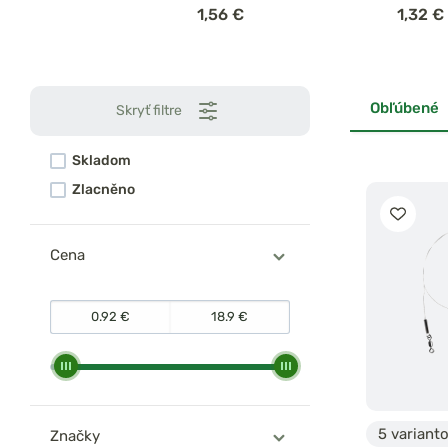
1,56 €
1,32 €
karabínkou 2ks
Obľúbené
Skryť filtre
Skladom
Zlacněno
Cena
5 variant
Značky