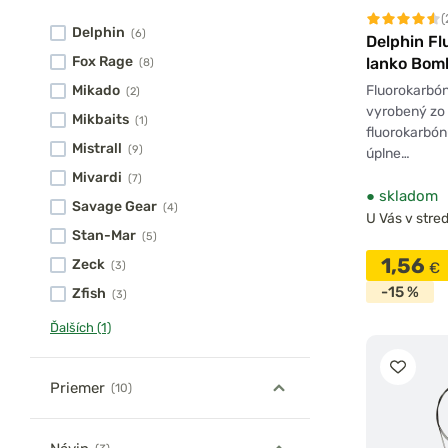
(
Delphin
(6)
Delphin F
Fox Rage
lanko Bomb
(8)
karabínko
Fluorokarbó
Mikado
(2)
vyrobený zo
Mikbaits
(1)
fluorokarbó
Mistrall
(9)
úplne…
Mivardi
(7)
●
skladom
Savage Gear
(4)
U Vás v stred
Stan-Mar
(5)
1,56
Zeck
€
(3)
-15 %
Zfish
(3)
Ďalších (1)
Priemer
(10)