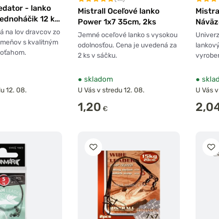
edator - lanko
Mistrall Oceľové lanko
Mistra
 jednoháčik 12 kg
Power 1x7 35cm, 2ks
Náväz
á na lov dravcov zo
Jemné oceľové lanko s vysokou
Univerz
ameňov s kvalitným
odolnosťou. Cena je uvedená za
lankový
poťahom.
2 ks v sáčku.
vyrobe
●
skladom
●
skla
u 12. 08.
U Vás v stredu 12. 08.
U Vás v
1,20
2,0
€