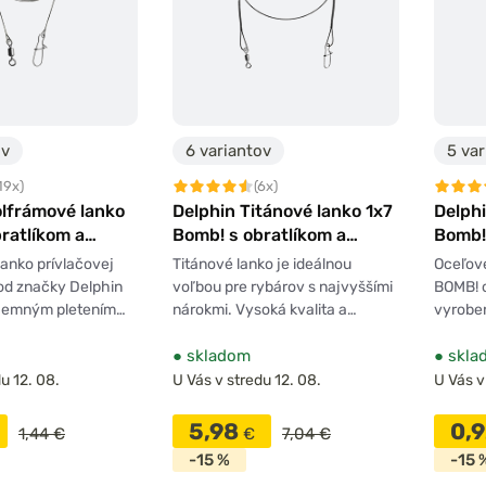
ov
6 variantov
5 var
19x)
(6x)
olfrámové lanko
Delphin Titánové lanko 1x7
Delphi
ratlíkom a
Bomb! s obratlíkom a
Bomb! 
u 2ks
karabínkou 2ks
karabí
anko prívlačovej
Titánové lanko je ideálnou
Oceľové
od značky Delphin
voľbou pre rybárov s najvyššími
BOMB! o
 jemným pletením…
nárokmi. Vysoká kvalita a…
vyrobe
●
skladom
●
skla
u 12. 08.
U Vás v stredu 12. 08.
U Vás v
5,98
0,
1,44 €
€
7,04 €
-15 %
-15 