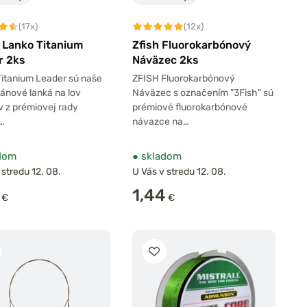
(17x)
(12x)
 Lanko Titanium
Zfish Fluorokarbónový
r 2ks
Náväzec 2ks
itanium Leader sú naše
ZFISH Fluorokarbónový
tánové lanká na lov
Náväzec s označením "3Fish" sú
 z prémiovej rady
prémiové fluorokarbónové
“…
návazce na…
dom
●
skladom
 stredu 12. 08.
U Vás v stredu 12. 08.
1,44
€
€