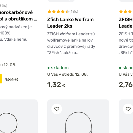
25x)
(18x)
luorokarbónové
! s obratlíkom a
Zfish Lanko Wolfram
ZFISH
u 2ks
Leader 2ks
Leade
nový nadväzec je
 100%
ZFISH Wolfram Leader sú
ZFISH T
nu. Vďaka nemu
wolframové lanká na lov
nové ti
dravcov z prémiovej rady
dravcov
“3Fish”, takže o…
„3Fish
u 12. 08.
●
skladom
●
skla
U Vás v stredu 12. 08.
U Vás v
1,84 €
1,32
2,76
€