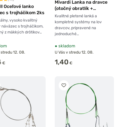
Mivardi Lanka na dravce
ll Oceľové lanko
(otočný obratlík +
ec s trojháčikom 2ks
trojháčik)
Kvalitné pletené lanká a
álny, vysoko kvalitný
kompletné systémy na lov
 náväzec s trojháčikom,
dravcov, pripravené na
ný z mäkkých drôtikov…
jednoduché…
dom
●
skladom
 stredu 12. 08.
U Vás v stredu 12. 08.
4
1,40
€
€