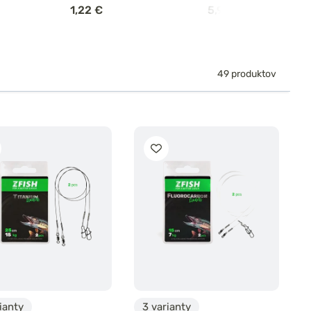
1,22 €
5,98 €
49 produktov
ianty
3 varianty