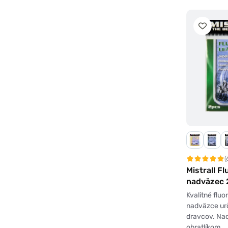
(
Mistrall F
nadväzec 
Kvalitné flu
nadväzce ur
dravcov. Na
obratlíkom…