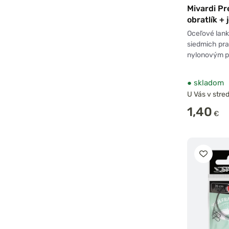
Mivardi Pr
obratlík +
2 ks
Oceľové lank
siedmich pr
nylonovým 
●
skladom
U Vás v stred
1,40
€