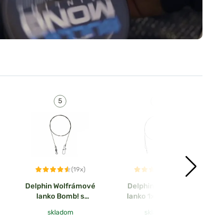
(19x)
(6x)
Delphin Wolfrámové
Delphin Titánové
lanko Bomb! s
lanko 1x7 Bomb! s
obratlíkom a
obratlíkom a
skladom
skladom
karabínkou 2ks
karabínkou 2ks