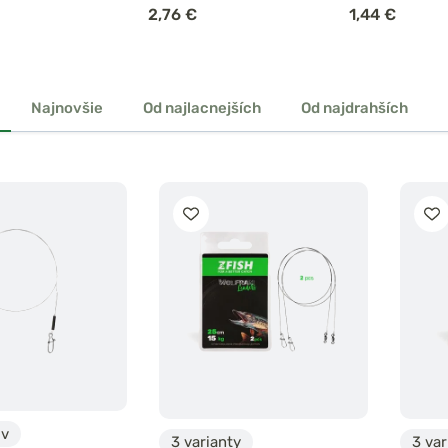
2,76 €
1,44 €
Najnovšie
Od najlacnejších
Od najdrahších
ov
3 varianty
3 var