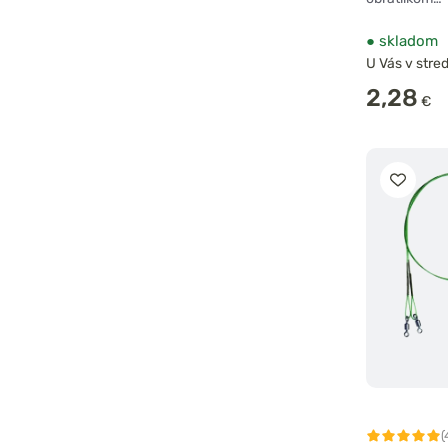
●
skladom
U Vás v stred
2,28
€
(