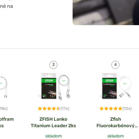
ené na
(18x)
(17x)
(12x)
olfram
ZFISH Lanko
Zfish
ks
Titanium Leader 2ks
Fluorokarbónový
Náväzec 2ks
skladom
skladom