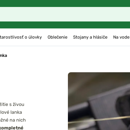
tarostlivosť o úlovky
Oblečenie
Stojany a hlásiče
Na vode
nka
itie s živou
elové lanka
ožné na nich
kompletné