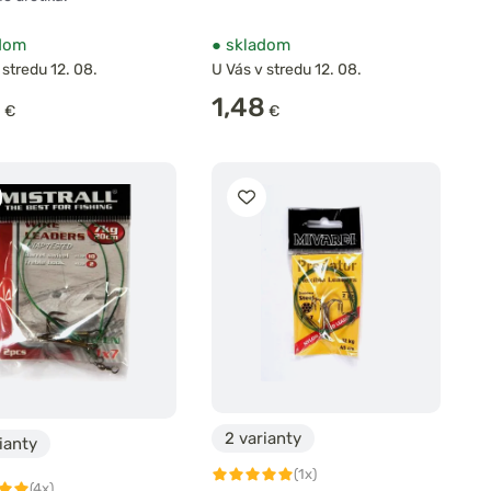
dom
●
skladom
 stredu 12. 08.
U Vás v stredu 12. 08.
0
1,48
€
€
2 varianty
ianty
(1x)
(4x)