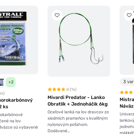
3 var
+2
(1x)
6x)
Mivardi Predator - Lanko
Mistra
luorokarbónový
Obratlík + Jednoháčik 6kg
Náväz
2 ks
Oceľové lanká na lov dravcov zo
2ks
Univerz
orokarbónové
siedmich prameňov s kvalitným
lankov
čené na lov
nylonovým poťahom.
jednoh
dväzce sú vybavené
Dodávané…
mäkkéh