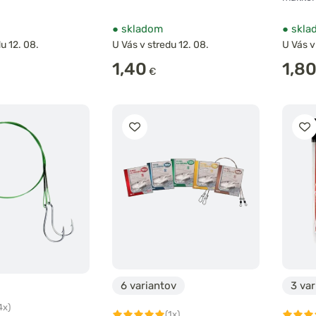
●
skladom
●
skla
u 12. 08.
U Vás v stredu 12. 08.
U Vás v
1,40
1,8
€
6 variantov
3 var
4x)
(1x)