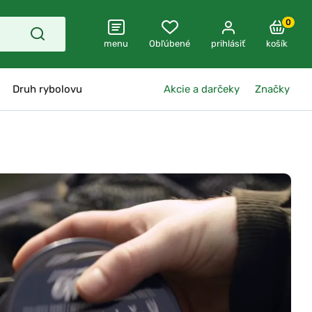
0
menu
Obľúbené
prihlásiť
košík
Druh rybolovu
Akcie a darčeky
Značky