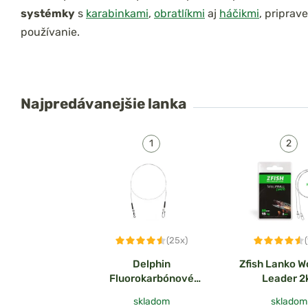
systémky
s
karabinkami
,
obratlíkmi
aj
háčikmi
, priprav
používanie.
Najpredávanejšie
lanka
(25x)
Delphin
Zfish Lanko W
Fluorokarbónové
Leader 2
lanko Bomb! s
skladom
skladom
obratlíkom a