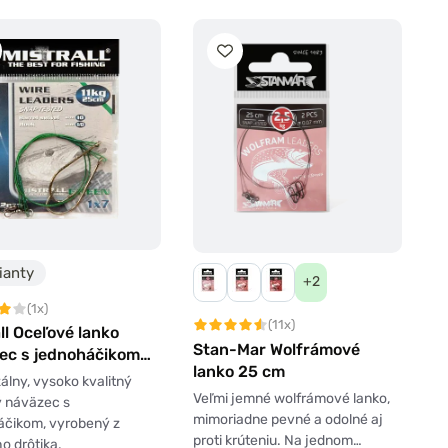
ianty
+2
(1x)
(11x)
ll Oceľové lanko
Stan-Mar Wolfrámové
ec s jednoháčikom
lanko 25 cm
álny, vysoko kvalitný
Veľmi jemné wolfrámové lanko,
ý náväzec s
mimoriadne pevné a odolné aj
áčikom, vyrobený z
proti krúteniu. Na jednom…
o drôtika.