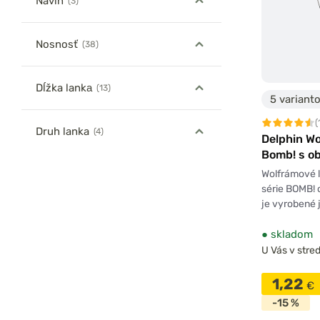
Návin
(3)
Nosnosť
(38)
Dĺžka lankа
(13)
5 variant
(
Druh lanka
(4)
Delphin W
Bomb! s ob
karabínko
Wolfrámové l
série BOMB! 
je vyrobené
●
skladom
U Vás v stred
1,22
€
-15 %