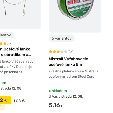
iantov
6 variantov
(7x)
n Oceľové lanko
(4x)
s obratlíkom a
Mistrall Vyťahovacie
nkou 49 vlákien
 lanko Vláčacej rady
oceľové lanko 5m
d značky Delphin je
Kvalitná pletená šnúra Mistrall s
né pletením až…
oceľovým jadrom Steel Core
dom
 stredu 12. 08.
●
skladom
U Vás v stredu 12. 08.
92
€
1,08 €
5,16
€
%