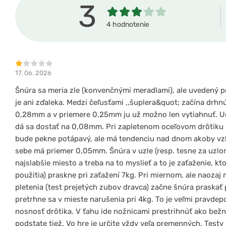
3
4 hodnotenie
17. 06. 2026
Šnúra sa meria zle (konvenčnými meradlami), ale uvedený p
je ani zďaleka. Medzi čeľusťami ,,šuplera&quot; začína drhn
0,28mm a v priemere 0,25mm ju už možno len vytiahnuť. Urči
dá sa dostať na 0,08mm. Pri zapletenom oceľovom drôtiku b
bude pekne potápavý, ale má tendenciu nad dnom akoby vzl
sebe má priemer 0,05mm. Šnúra v uzle (resp. tesne za uzlom
najslabšie miesto a treba na to myslieť a to je zaťaženie, k
použitia) praskne pri zaťažení 7kg. Pri miernom, ale naoza
pletenia (test prejetých zubov dravca) začne šnúra praskať 
pretrhne sa v mieste narušenia pri 4kg. To je veľmi pravd
nosnosť drôtika. V ťahu ide nožnicami prestrihnúť ako bežn
podstate tiež. Vo hre je určite vždy veľa premenných. Test