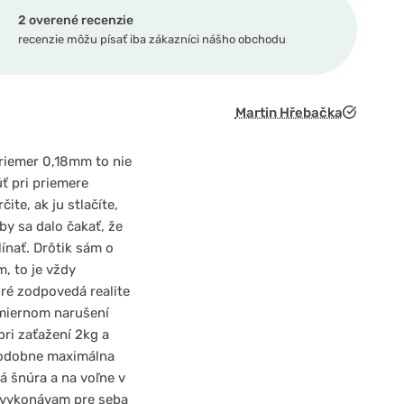
2 overené recenzie
recenzie môžu písať iba zákazníci nášho obchodu
Martin Hřebačka
riemer 0,18mm to nie
úť pri priemere
te, ak ju stlačíte,
y sa dalo čakať, že
ínať. Drôtik sám o
, to je vždy
toré zodpovedá realite
j miernom narušení
pri zaťažení 2kg a
epodobne maximálna
á šnúra a na voľne v
y vykonávam pre seba