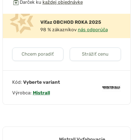
Darček ku
každej objednávke
Víťaz OBCHOD ROKA 2025
98 % zákazníkov
nás odporúča
Chcem poradiť
Strážiť cenu
Kód:
Vyberte variant
Výrobca:
Mistrall
Mistrall Vyťahovacie