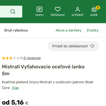
0
menu
Obľúbené
prihlásiť
košík
Druh rybolovu
Akcie a darčeky
Značky
Pridať do obľúbených
4x
2 recenzie
Mistrall Vyťahovacie oceľové lanko
5m
Kvalitná pletená šnúra Mistrall s oceľovým jadrom Steel
Core
Viac
od 5,16
€