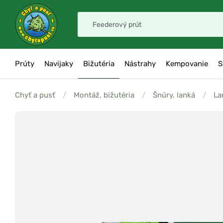
Prúty
Navijaky
Bižutéria
Nástrahy
Kempovanie
S
Chyť a pusť
/
Montáž, bižutéria
/
Šnúry, lanká
/
La