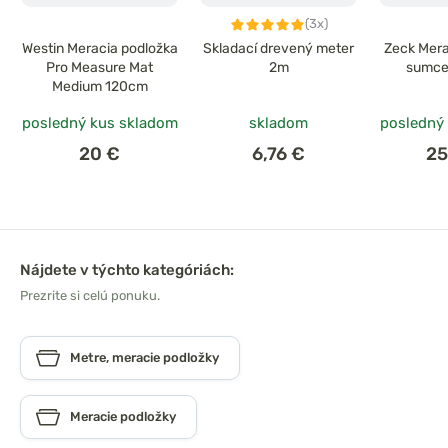
(3x)
Westin Meracia podložka
Skladací drevený meter
Zeck Mera
Pro Measure Mat
2m
sumce 
Medium 120cm
posledný kus skladom
skladom
posledný
20 €
6,76 €
25
Nájdete v týchto kategóriách:
Prezrite si celú ponuku.
Metre, meracie podložky
Meracie podložky