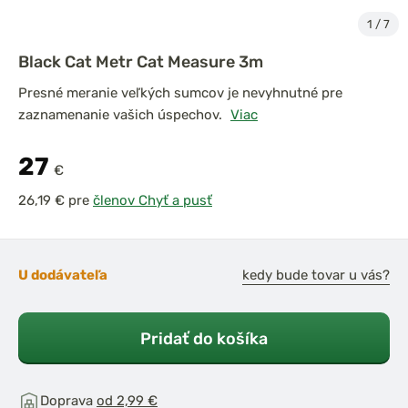
1
/
7
Black Cat Metr Cat Measure 3m
Presné meranie veľkých sumcov je nevyhnutné pre
zaznamenanie vašich úspechov.
Viac
27
€
pre
členov Chyť a pusť
U dodávateľa
kedy bude tovar u vás?
Pridať do košíka
Doprava
od 2,99 €