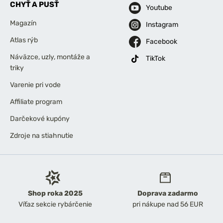
CHYŤ A PUSŤ
Youtube
Magazín
Instagram
Atlas rýb
Facebook
Náväzce, uzly, montáže a
TikTok
triky
Varenie pri vode
Affiliate program
Darčekové kupóny
Zdroje na stiahnutie
Shop roka 2025
Doprava zadarmo
Víťaz sekcie rybárčenie
pri nákupe nad 56 EUR